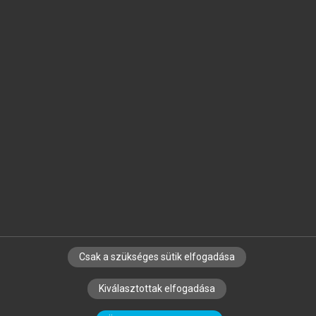
Jelöld meg a számodra fontos részeket, és
készíts
saját
jegyzeteket!
Egyéni előfizetéssel további
MeRSZ+ funkciókat
és
tartalmakat is elérhetsz.
Csak a szükséges sütik elfogadása
SZERZŐKNEK
CÉGEKNEK
KÖNYVTÁROSOKNAK
Kiválasztottak elfogadása
SZERKESZTÉSI ÉS LEKTORÁLÁSI ALAPELVEK