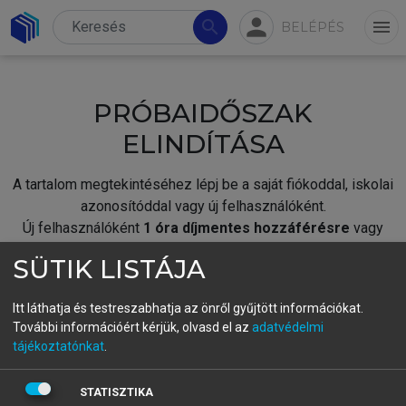
person
search
menu
BELÉPÉS
PRÓBAIDŐSZAK
ELINDÍTÁSA
A tartalom megtekintéséhez lépj be a saját fiókoddal, iskolai
azonosítóddal vagy új felhasználóként.
Új felhasználóként
1 óra díjmentes hozzáférésre
vagy
jogosult.
SÜTIK LISTÁJA
A próbaidőszak elindításához,
jelentkezz
be meglévő
fiókoddal,
vagy hozz létre új fiókot.
Itt láthatja és testreszabhatja az önről gyűjtött információkat.
További információért kérjük, olvasd el az
adatvédelmi
A regisztráció után a
próbaidőszak
automatikusan
elindul.
tájékoztatónkat
.
BELÉPÉS SAJÁT FIÓKKAL
STATISZTIKA