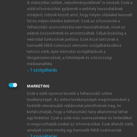
A statisztikai sütiket „teljesítménysütiknek” is nevezik. Ezek a
sütik információkat gyűjtenek a webhely használatának
módjáról, többek között arról, hogy milyen oldalakat keresett
ÚJ FIÓK LÉTREHOZÁSA
fel és milyen linkekre kattintott. Ezek az információk a
1 óra díjmentes hozzáférés
felhasználó azonosítására nem használhatóak, mivel az
adatok összesítettek és anonimizáltak. Céljuk kizárólag a
weboldal funkcióinak javítása. Ezek közé tartoznak a
E-MAIL-CÍM
harmadik féltől származó elemzési szolgáltatásokhoz
tartozó sütik; ilyen elemzési szolgáltatások a
látogatóelemzések, a hőtérképek és a közösségi
NÉV
médiaanalitika.
↓
1
szolgáltatás
JELSZÓ
MARKETING
Ezek a sütik nyomon követik a felhasználó online
tevékenységét. Az online tevékenységek megismerésével a
JELSZÓ ÚJRA
hirdetők relevánsabb reklámokat jeleníthetnek meg, és
korlátozhatják, hogy a felhasználó hány alkalommal láthat
egy hirdetést. Ezek a sütik más szervezetekkel és hirdetőkkel
is megoszthatják ezeket az információkat. Ezek állandó sütik,
Kérek értesítést a MeRSZ újdonságairól, akcióiról.
amelyek szinte mindig egy harmadik féltől származnak.
↓
2
szolgáltatás