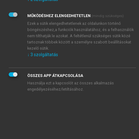
Kérek értesítést az Akadémiai Kiadó Zrt. újdonságairól,
akcióiról.
MŰKÖDÉSHEZ ELENGEDHETETLEN
(mindig szükséges)
Az
Adatkezelési tájékoztatóban
foglaltakat tudomásul
veszem és elfogadom.
Ezek a sütik elengedhetetlenek az oldalunkon történő
Az
Általános vásárlási feltételeket
, valamint a
szotar.net
és a
böngészéshez,a funkciók használatához, és a felhasználók
mersz.hu
oldalak licencszerződéseiben foglaltakat
nem tilthatják le azokat. A feltétlenül szükséges sütik közé
tudomásul veszem és elfogadom.
tartoznak többek között a személyre szabott beállításokat
kezelő sütik.
↓
3
szolgáltatás
KIPRÓBÁLOM
ÖSSZES APP ÁTKAPCSOLÁSA
Használja ezt a kapcsolót az összes alkalmazás
engedélyezéséhez/letiltásához.
MIÉRT ÉRDEMES A MERSZ ONLINE
OKOSKÖNYVTÁRAT HASZNÁLNI?