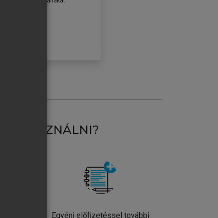
erződéseiben foglaltakat
ogadom.
ÓBÁLOM
AT HASZNÁLNI?
ntos
Egyéni előfizetéssel további