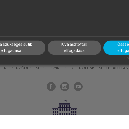
nyokat, hogy bármikor azonnal
részeket, és
készíts
saj
hozzájuk férhess!
jegyzeteket!
a szükséges sütik
Kiválasztottak
Összes
elfogadása
elfogadása
elfog
KNAK
SZERKESZTÉSI ÉS LEKTORÁLÁSI ALAPELVEK
MI – ÁLTALÁNOS
Pow
ICENCSZERZŐDÉS
SÚGÓ
GYIK
BLOG
RÓLUNK
SÜTI BEÁLLÍTÁS