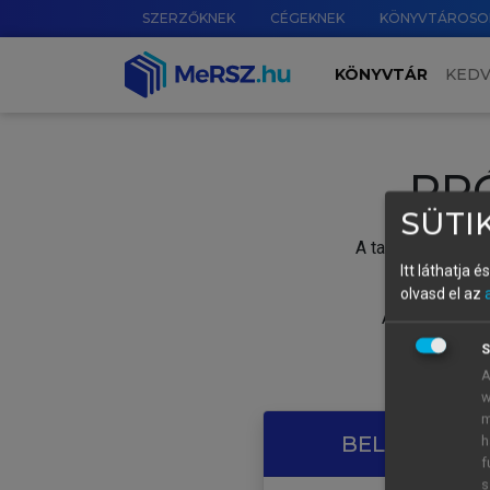
SZERZŐKNEK
CÉGEKNEK
KÖNYVTÁROSO
KÖNYVTÁR
KED
PR
SÜTIK
A tartalom megtek
Itt láthatja 
olvasd el az
A próbaidősza
S
A
w
m
BELÉPÉS SAJ
h
f
s