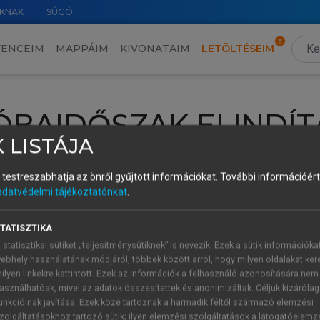
KNAK
SÚGÓ
VENCEIM
MAPPÁIM
KIVONATAIM
LETÖLTÉSEIM
ÓBAIDŐSZAK ELINDÍT
 LISTÁJA
intéséhez lépj be a saját fiókoddal, iskolai azonosítóddal vagy ú
és testreszabhatja az önről gyűjtött információkat.
További információért 
Új felhasználóként
1 óra díjmentes hozzáférésre
vagy jogosult
adatvédelmi tájékoztatónkat
.
k elindításához,
jelentkezz
be meglévő fiókoddal,
vagy hozz lé
A regisztráció után a
próbaidőszak
automatikusan
elindul.
TATISZTIKA
 statisztikai sütiket „teljesítménysütiknek” is nevezik. Ezek a sütik információka
ebhely használatának módjáról, többek között arról, hogy milyen oldalakat kere
ilyen linkekre kattintott. Ezek az információk a felhasználó azonosítására nem
ÚJ FIÓK 
ÁT FIÓKKAL
asználhatóak, mivel az adatok összesítettek és anonimizáltak. Céljuk kizáróla
1 óra díjme
unkcióinak javítása. Ezek közé tartoznak a harmadik féltől származó elemzési
zolgáltatásokhoz tartozó sütik; ilyen elemzési szolgáltatások a látogatóelemz