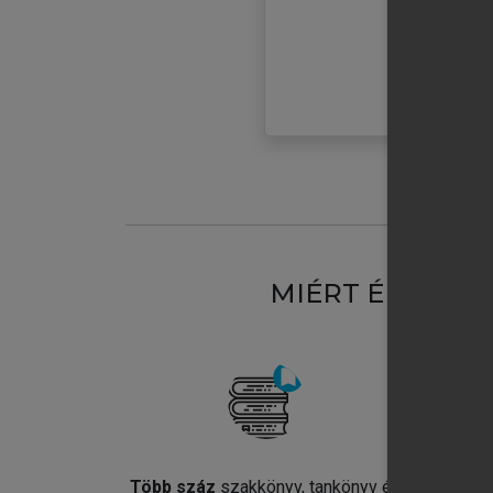
MIÉRT ÉRDEME
Több száz
szakkönyv, tankönyv és
Jel