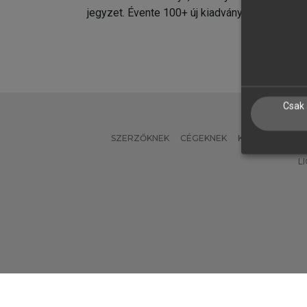
jegyzet. Évente 100+ új kiadvány.
kiadvá
Csak 
SZERZŐKNEK
CÉGEKNEK
KÖNYVTÁROSO
L
Verzió: 2.7.2