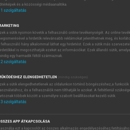
őtérképek és a közösségi médiaanalitika.
E-MAIL-CÍM
1
szolgáltatás
MARKETING
NÉV
zek a sütik nyomon követik a felhasználó online tevékenységét. Az online tev
egismerésével a hirdetők relevánsabb reklámokat jeleníthetnek meg, és korlát
 felhasználó hány alkalommal láthat egy hirdetést. Ezek a sütik más szervezete
JELSZÓ
irdetőkkel is megoszthatják ezeket az információkat. Ezek állandó sütik, amely
indig egy harmadik féltől származnak.
2
szolgáltatás
JELSZÓ ÚJRA
PÉS
ŰKÖDÉSHEZ ELENGEDHETETLEN
(mindig szükséges)
zek a sütik elengedhetetlenek az oldalunkon történő böngészéshez,a funkciók
asználatához, és a felhasználók nem tilthatják le azokat. A feltétlenül szükség
Kérek értesítést a MeRSZ új
artoznak többek között a személyre szabott beállításokat kezelő sütik.
Kérek értesítést az Akadémi
3
szolgáltatás
akcióiról.
 VAGY?
Az
Adatkezelési tájékozta
yi azonosítóval
veszem és elfogadom.
SSZES APP ÁTKAPCSOLÁSA
Az
Általános vásárlási felt
asználja ezt a kapcsolót az összes alkalmazás engedélyezéséhez/letiltásáho