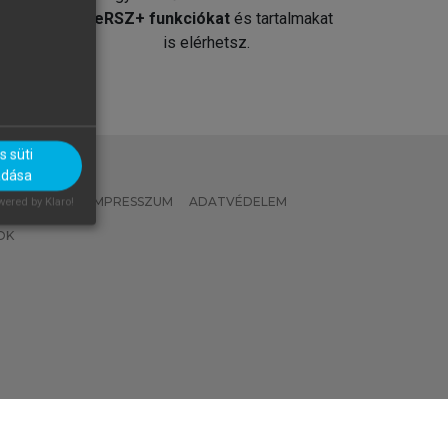
át
MeRSZ+ funkciókat
és tartalmakat
is elérhetsz.
 süti
adása
 IRÁNYELVEK
IMPRESSZUM
ADATVÉDELEM
ered by Klaro!
OK