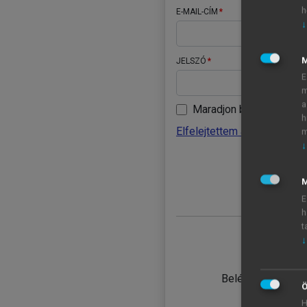
h
E-MAIL-CÍM
↓
JELSZÓ
E
m
a
Maradjon belépve
h
Elfelejtettem a jelszavamat
m
↓
BELÉ
M
E
h
t
↓
TANULÓ
Belépés intézmén
Ö
H