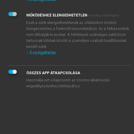
Kérek értesítést az Akadémiai Kiadó Zrt. újdonságairól,
akcióiról.
MŰKÖDÉSHEZ ELENGEDHETETLEN
(mindig szükséges)
Az
Adatkezelési tájékoztatóban
foglaltakat tudomásul
veszem és elfogadom.
Ezek a sütik elengedhetetlenek az oldalunkon történő
Az
Általános vásárlási feltételeket
, valamint a
szotar.net
és a
böngészéshez,a funkciók használatához, és a felhasználók
mersz.hu
oldalak licencszerződéseiben foglaltakat
nem tilthatják le azokat. A feltétlenül szükséges sütik közé
tudomásul veszem és elfogadom.
tartoznak többek között a személyre szabott beállításokat
kezelő sütik.
↓
3
szolgáltatás
KIPRÓBÁLOM
ÖSSZES APP ÁTKAPCSOLÁSA
Használja ezt a kapcsolót az összes alkalmazás
engedélyezéséhez/letiltásához.
MIÉRT ÉRDEMES A MERSZ ONLINE
OKOSKÖNYVTÁRAT HASZNÁLNI?