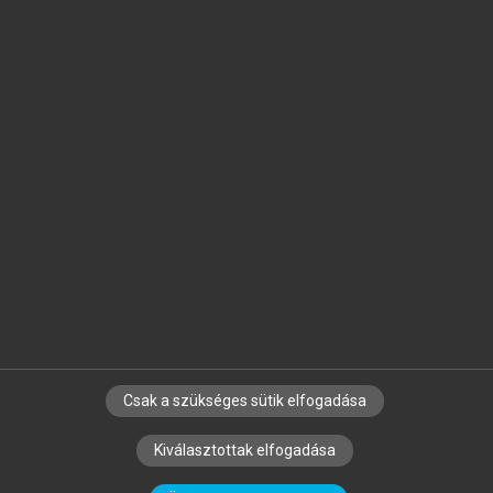
Jelöld meg a számodra fontos részeket, és
készíts
saját
jegyzeteket!
Egyéni előfizetéssel további
MeRSZ+ funkciókat
és
tartalmakat is elérhetsz.
Csak a szükséges sütik elfogadása
SZERZŐKNEK
CÉGEKNEK
KÖNYVTÁROSOKNAK
Kiválasztottak elfogadása
SZERKESZTÉSI ÉS LEKTORÁLÁSI ALAPELVEK