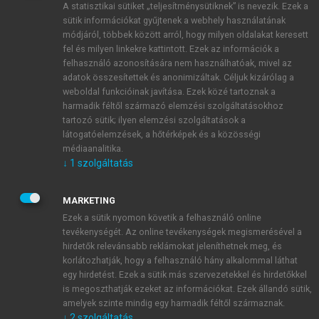
A statisztikai sütiket „teljesítménysütiknek” is nevezik. Ezek a
sütik információkat gyűjtenek a webhely használatának
módjáról, többek között arról, hogy milyen oldalakat keresett
ÚJ FIÓK LÉTREHOZÁSA
fel és milyen linkekre kattintott. Ezek az információk a
1 óra díjmentes hozzáférés
felhasználó azonosítására nem használhatóak, mivel az
adatok összesítettek és anonimizáltak. Céljuk kizárólag a
weboldal funkcióinak javítása. Ezek közé tartoznak a
E-MAIL-CÍM
harmadik féltől származó elemzési szolgáltatásokhoz
tartozó sütik; ilyen elemzési szolgáltatások a
látogatóelemzések, a hőtérképek és a közösségi
NÉV
médiaanalitika.
↓
1
szolgáltatás
JELSZÓ
MARKETING
Ezek a sütik nyomon követik a felhasználó online
tevékenységét. Az online tevékenységek megismerésével a
JELSZÓ ÚJRA
hirdetők relevánsabb reklámokat jeleníthetnek meg, és
korlátozhatják, hogy a felhasználó hány alkalommal láthat
egy hirdetést. Ezek a sütik más szervezetekkel és hirdetőkkel
is megoszthatják ezeket az információkat. Ezek állandó sütik,
Kérek értesítést a MeRSZ újdonságairól, akcióiról.
amelyek szinte mindig egy harmadik féltől származnak.
↓
2
szolgáltatás