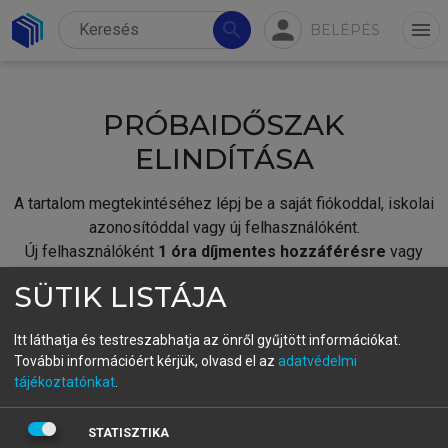
person
search
menu
BELÉPÉS
PRÓBAIDŐSZAK
ELINDÍTÁSA
A tartalom megtekintéséhez lépj be a saját fiókoddal, iskolai
azonosítóddal vagy új felhasználóként.
Új felhasználóként
1 óra díjmentes hozzáférésre
vagy
jogosult.
SÜTIK LISTÁJA
A próbaidőszak elindításához,
jelentkezz
be meglévő
fiókoddal,
vagy hozz létre új fiókot.
Itt láthatja és testreszabhatja az önről gyűjtött információkat.
További információért kérjük, olvasd el az
adatvédelmi
A regisztráció után a
próbaidőszak
automatikusan
elindul.
tájékoztatónkat
.
BELÉPÉS SAJÁT FIÓKKAL
STATISZTIKA