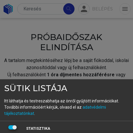
person
search
menu
BELÉPÉS
PRÓBAIDŐSZAK
ELINDÍTÁSA
A tartalom megtekintéséhez lépj be a saját fiókoddal, iskolai
azonosítóddal vagy új felhasználóként.
Új felhasználóként
1 óra díjmentes hozzáférésre
vagy
jogosult.
SÜTIK LISTÁJA
A próbaidőszak elindításához,
jelentkezz
be meglévő
fiókoddal,
vagy hozz létre új fiókot.
Itt láthatja és testreszabhatja az önről gyűjtött információkat.
További információért kérjük, olvasd el az
adatvédelmi
A regisztráció után a
próbaidőszak
automatikusan
elindul.
tájékoztatónkat
.
BELÉPÉS SAJÁT FIÓKKAL
STATISZTIKA