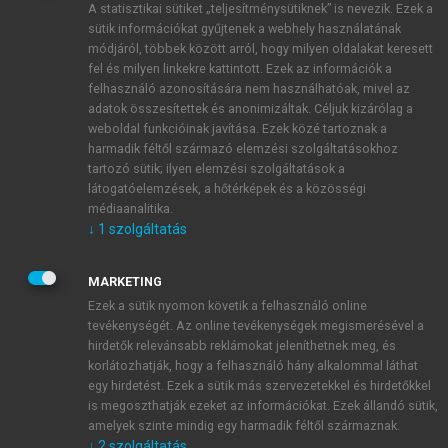
A statisztikai sütiket „teljesítménysütiknek” is nevezik. Ezek a
sütik információkat gyűjtenek a webhely használatának
módjáról, többek között arról, hogy milyen oldalakat keresett
ÚJ FIÓK LÉTREHOZÁSA
fel és milyen linkekre kattintott. Ezek az információk a
1 óra díjmentes hozzáférés
felhasználó azonosítására nem használhatóak, mivel az
adatok összesítettek és anonimizáltak. Céljuk kizárólag a
weboldal funkcióinak javítása. Ezek közé tartoznak a
E-MAIL-CÍM
harmadik féltől származó elemzési szolgáltatásokhoz
tartozó sütik; ilyen elemzési szolgáltatások a
látogatóelemzések, a hőtérképek és a közösségi
NÉV
médiaanalitika.
↓
1
szolgáltatás
JELSZÓ
MARKETING
Ezek a sütik nyomon követik a felhasználó online
tevékenységét. Az online tevékenységek megismerésével a
JELSZÓ ÚJRA
hirdetők relevánsabb reklámokat jeleníthetnek meg, és
korlátozhatják, hogy a felhasználó hány alkalommal láthat
egy hirdetést. Ezek a sütik más szervezetekkel és hirdetőkkel
is megoszthatják ezeket az információkat. Ezek állandó sütik,
Kérek értesítést a MeRSZ újdonságairól, akcióiról.
amelyek szinte mindig egy harmadik féltől származnak.
↓
2
szolgáltatás