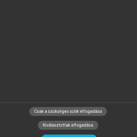
Jelöld meg a számodra fontos részeket, és
készíts
saját
jegyzeteket!
Egyéni előfizetéssel további
MeRSZ+ funkciókat
és
tartalmakat is elérhetsz.
Csak a szükséges sütik elfogadása
SZERZŐKNEK
CÉGEKNEK
KÖNYVTÁROSOKNAK
Kiválasztottak elfogadása
SZERKESZTÉSI ÉS LEKTORÁLÁSI ALAPELVEK