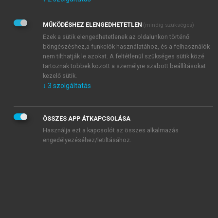
Kérek értesítést az Akadémiai Kiadó Zrt. újdonságairól,
akcióiról.
MŰKÖDÉSHEZ ELENGEDHETETLEN
(mindig szükséges)
Az
Adatkezelési tájékoztatóban
foglaltakat tudomásul
veszem és elfogadom.
Ezek a sütik elengedhetetlenek az oldalunkon történő
Az
Általános vásárlási feltételeket
, valamint a
szotar.net
és a
böngészéshez,a funkciók használatához, és a felhasználók
mersz.hu
oldalak licencszerződéseiben foglaltakat
nem tilthatják le azokat. A feltétlenül szükséges sütik közé
tudomásul veszem és elfogadom.
tartoznak többek között a személyre szabott beállításokat
kezelő sütik.
↓
3
szolgáltatás
KIPRÓBÁLOM
ÖSSZES APP ÁTKAPCSOLÁSA
Használja ezt a kapcsolót az összes alkalmazás
engedélyezéséhez/letiltásához.
MIÉRT ÉRDEMES A MERSZ ONLINE
OKOSKÖNYVTÁRAT HASZNÁLNI?