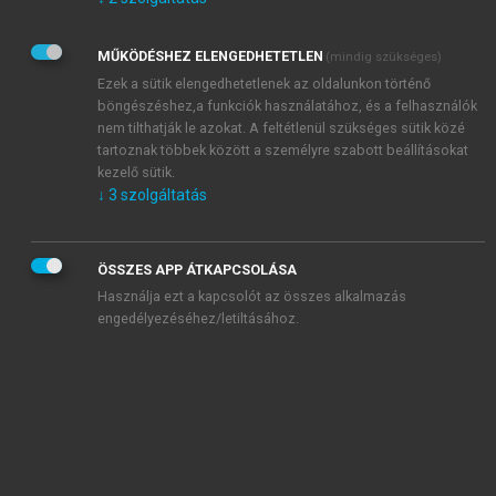
Kérek értesítést az Akadémiai Kiadó Zrt. újdonságairól,
akcióiról.
MŰKÖDÉSHEZ ELENGEDHETETLEN
(mindig szükséges)
Az
Adatkezelési tájékoztatóban
foglaltakat tudomásul
veszem és elfogadom.
Ezek a sütik elengedhetetlenek az oldalunkon történő
Az
Általános vásárlási feltételeket
, valamint a
szotar.net
és a
böngészéshez,a funkciók használatához, és a felhasználók
mersz.hu
oldalak licencszerződéseiben foglaltakat
nem tilthatják le azokat. A feltétlenül szükséges sütik közé
tudomásul veszem és elfogadom.
tartoznak többek között a személyre szabott beállításokat
kezelő sütik.
↓
3
szolgáltatás
KIPRÓBÁLOM
ÖSSZES APP ÁTKAPCSOLÁSA
Használja ezt a kapcsolót az összes alkalmazás
engedélyezéséhez/letiltásához.
MIÉRT ÉRDEMES A MERSZ ONLINE
OKOSKÖNYVTÁRAT HASZNÁLNI?