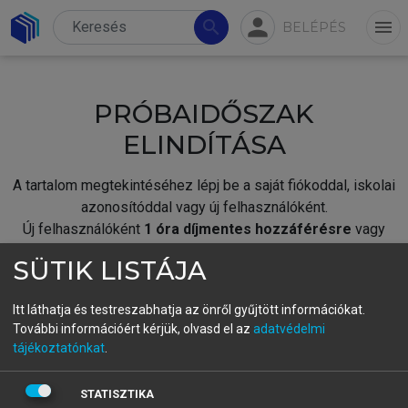
person
search
menu
BELÉPÉS
PRÓBAIDŐSZAK
ELINDÍTÁSA
A tartalom megtekintéséhez lépj be a saját fiókoddal, iskolai
azonosítóddal vagy új felhasználóként.
Új felhasználóként
1 óra díjmentes hozzáférésre
vagy
jogosult.
SÜTIK LISTÁJA
A próbaidőszak elindításához,
jelentkezz
be meglévő
fiókoddal,
vagy hozz létre új fiókot.
Itt láthatja és testreszabhatja az önről gyűjtött információkat.
További információért kérjük, olvasd el az
adatvédelmi
A regisztráció után a
próbaidőszak
automatikusan
elindul.
tájékoztatónkat
.
BELÉPÉS SAJÁT FIÓKKAL
STATISZTIKA