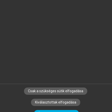
Jelöld meg a számodra fontos részeket, és
készíts
saját
jegyzeteket!
Egyéni előfizetéssel további
MeRSZ+ funkciókat
és
tartalmakat is elérhetsz.
Csak a szükséges sütik elfogadása
SZERZŐKNEK
CÉGEKNEK
KÖNYVTÁROSOKNAK
Kiválasztottak elfogadása
SZERKESZTÉSI ÉS LEKTORÁLÁSI ALAPELVEK