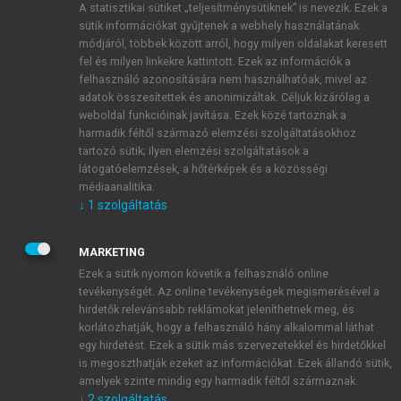
A statisztikai sütiket „teljesítménysütiknek” is nevezik. Ezek a
sütik információkat gyűjtenek a webhely használatának
módjáról, többek között arról, hogy milyen oldalakat keresett
ÚJ FIÓK LÉTREHOZÁSA
fel és milyen linkekre kattintott. Ezek az információk a
1 óra díjmentes hozzáférés
felhasználó azonosítására nem használhatóak, mivel az
adatok összesítettek és anonimizáltak. Céljuk kizárólag a
weboldal funkcióinak javítása. Ezek közé tartoznak a
E-MAIL-CÍM
harmadik féltől származó elemzési szolgáltatásokhoz
tartozó sütik; ilyen elemzési szolgáltatások a
látogatóelemzések, a hőtérképek és a közösségi
NÉV
médiaanalitika.
↓
1
szolgáltatás
JELSZÓ
MARKETING
Ezek a sütik nyomon követik a felhasználó online
tevékenységét. Az online tevékenységek megismerésével a
JELSZÓ ÚJRA
hirdetők relevánsabb reklámokat jeleníthetnek meg, és
korlátozhatják, hogy a felhasználó hány alkalommal láthat
egy hirdetést. Ezek a sütik más szervezetekkel és hirdetőkkel
is megoszthatják ezeket az információkat. Ezek állandó sütik,
Kérek értesítést a MeRSZ újdonságairól, akcióiról.
amelyek szinte mindig egy harmadik féltől származnak.
↓
2
szolgáltatás