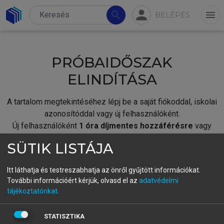
person
search
menu
BELÉPÉS
PRÓBAIDŐSZAK
ELINDÍTÁSA
A tartalom megtekintéséhez lépj be a saját fiókoddal, iskolai
azonosítóddal vagy új felhasználóként.
Új felhasználóként
1 óra díjmentes hozzáférésre
vagy
jogosult.
SÜTIK LISTÁJA
A próbaidőszak elindításához,
jelentkezz
be meglévő
fiókoddal,
vagy hozz létre új fiókot.
Itt láthatja és testreszabhatja az önről gyűjtött információkat.
További információért kérjük, olvasd el az
adatvédelmi
A regisztráció után a
próbaidőszak
automatikusan
elindul.
tájékoztatónkat
.
BELÉPÉS SAJÁT FIÓKKAL
STATISZTIKA