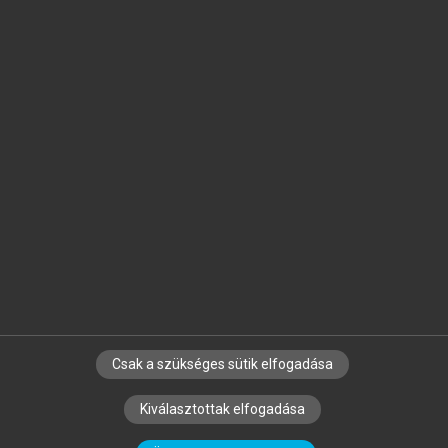
Jelöld meg a számodra fontos részeket, és
készíts
saját
jegyzeteket!
Egyéni előfizetéssel további
MeRSZ+ funkciókat
és
tartalmakat is elérhetsz.
Csak a szükséges sütik elfogadása
SZERZŐKNEK
CÉGEKNEK
KÖNYVTÁROSOKNAK
Kiválasztottak elfogadása
SZERKESZTÉSI ÉS LEKTORÁLÁSI ALAPELVEK