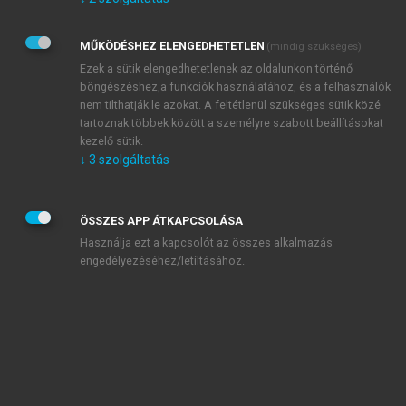
Kérek értesítést az Akadémiai Kiadó Zrt. újdonságairól,
akcióiról.
MŰKÖDÉSHEZ ELENGEDHETETLEN
(mindig szükséges)
Az
Adatkezelési tájékoztatóban
foglaltakat tudomásul
veszem és elfogadom.
Ezek a sütik elengedhetetlenek az oldalunkon történő
Az
Általános vásárlási feltételeket
, valamint a
szotar.net
és a
böngészéshez,a funkciók használatához, és a felhasználók
mersz.hu
oldalak licencszerződéseiben foglaltakat
nem tilthatják le azokat. A feltétlenül szükséges sütik közé
tudomásul veszem és elfogadom.
tartoznak többek között a személyre szabott beállításokat
kezelő sütik.
↓
3
szolgáltatás
KIPRÓBÁLOM
ÖSSZES APP ÁTKAPCSOLÁSA
Használja ezt a kapcsolót az összes alkalmazás
engedélyezéséhez/letiltásához.
MIÉRT ÉRDEMES A MERSZ ONLINE
OKOSKÖNYVTÁRAT HASZNÁLNI?