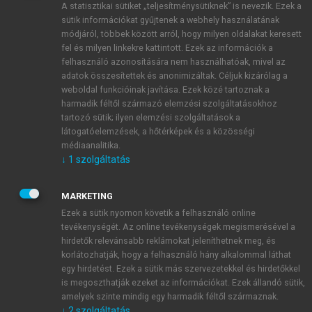
A statisztikai sütiket „teljesítménysütiknek” is nevezik. Ezek a
sütik információkat gyűjtenek a webhely használatának
módjáról, többek között arról, hogy milyen oldalakat keresett
ÚJ FIÓK LÉTREHOZÁSA
fel és milyen linkekre kattintott. Ezek az információk a
1 óra díjmentes hozzáférés
felhasználó azonosítására nem használhatóak, mivel az
adatok összesítettek és anonimizáltak. Céljuk kizárólag a
weboldal funkcióinak javítása. Ezek közé tartoznak a
E-MAIL-CÍM
harmadik féltől származó elemzési szolgáltatásokhoz
tartozó sütik; ilyen elemzési szolgáltatások a
látogatóelemzések, a hőtérképek és a közösségi
NÉV
médiaanalitika.
↓
1
szolgáltatás
JELSZÓ
MARKETING
Ezek a sütik nyomon követik a felhasználó online
tevékenységét. Az online tevékenységek megismerésével a
JELSZÓ ÚJRA
hirdetők relevánsabb reklámokat jeleníthetnek meg, és
korlátozhatják, hogy a felhasználó hány alkalommal láthat
egy hirdetést. Ezek a sütik más szervezetekkel és hirdetőkkel
is megoszthatják ezeket az információkat. Ezek állandó sütik,
Kérek értesítést a MeRSZ újdonságairól, akcióiról.
amelyek szinte mindig egy harmadik féltől származnak.
↓
2
szolgáltatás