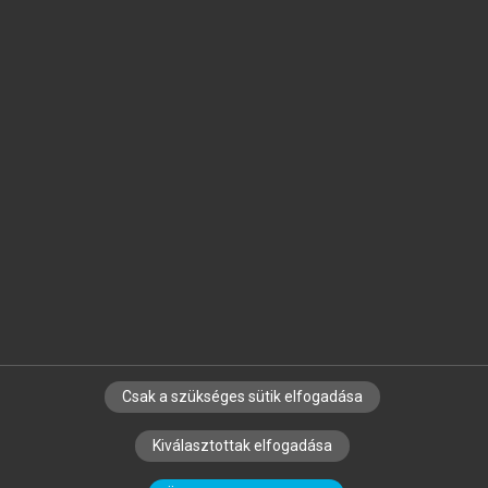
Jelöld meg a számodra fontos részeket, és
készíts
saját
jegyzeteket!
Egyéni előfizetéssel további
MeRSZ+ funkciókat
és
tartalmakat is elérhetsz.
Csak a szükséges sütik elfogadása
SZERZŐKNEK
CÉGEKNEK
KÖNYVTÁROSOKNAK
Kiválasztottak elfogadása
SZERKESZTÉSI ÉS LEKTORÁLÁSI ALAPELVEK