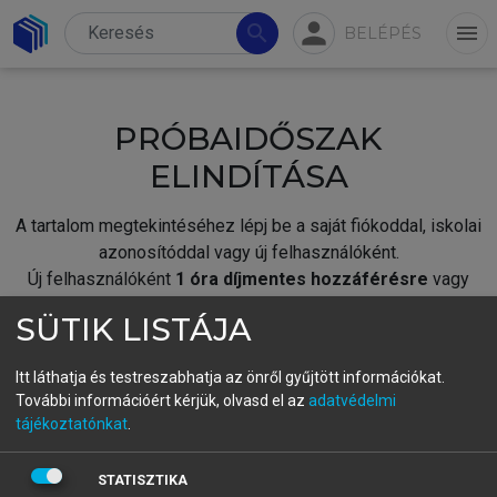
person
search
menu
BELÉPÉS
PRÓBAIDŐSZAK
ELINDÍTÁSA
A tartalom megtekintéséhez lépj be a saját fiókoddal, iskolai
azonosítóddal vagy új felhasználóként.
Új felhasználóként
1 óra díjmentes hozzáférésre
vagy
jogosult.
SÜTIK LISTÁJA
A próbaidőszak elindításához,
jelentkezz
be meglévő
fiókoddal,
vagy hozz létre új fiókot.
Itt láthatja és testreszabhatja az önről gyűjtött információkat.
További információért kérjük, olvasd el az
adatvédelmi
A regisztráció után a
próbaidőszak
automatikusan
elindul.
tájékoztatónkat
.
BELÉPÉS SAJÁT FIÓKKAL
STATISZTIKA