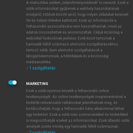
A statisztikai sütiket „teljesítménysütiknek” is nevezik. Ezek a
sütik információkat gyűjtenek a webhely használatának
módjáról, többek között arról, hogy milyen oldalakat keresett
ÚJ FIÓK LÉTREHOZÁSA
fel és milyen linkekre kattintott. Ezek az információk a
1 óra díjmentes hozzáférés
felhasználó azonosítására nem használhatóak, mivel az
adatok összesítettek és anonimizáltak. Céljuk kizárólag a
weboldal funkcióinak javítása. Ezek közé tartoznak a
E-MAIL-CÍM
harmadik féltől származó elemzési szolgáltatásokhoz
tartozó sütik; ilyen elemzési szolgáltatások a
látogatóelemzések, a hőtérképek és a közösségi
NÉV
médiaanalitika.
↓
1
szolgáltatás
JELSZÓ
MARKETING
Ezek a sütik nyomon követik a felhasználó online
tevékenységét. Az online tevékenységek megismerésével a
JELSZÓ ÚJRA
hirdetők relevánsabb reklámokat jeleníthetnek meg, és
korlátozhatják, hogy a felhasználó hány alkalommal láthat
egy hirdetést. Ezek a sütik más szervezetekkel és hirdetőkkel
is megoszthatják ezeket az információkat. Ezek állandó sütik,
Kérek értesítést a MeRSZ újdonságairól, akcióiról.
amelyek szinte mindig egy harmadik féltől származnak.
↓
2
szolgáltatás