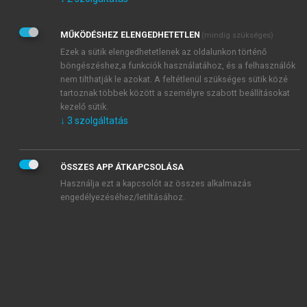
Kérek értesítést az Akadémiai Kiadó Zrt. újdonságairól,
akcióiról.
MŰKÖDÉSHEZ ELENGEDHETETLEN
(mindig szükséges)
Az
Adatkezelési tájékoztatóban
foglaltakat tudomásul
veszem és elfogadom.
Ezek a sütik elengedhetetlenek az oldalunkon történő
Az
Általános vásárlási feltételeket
, valamint a
szotar.net
és a
böngészéshez,a funkciók használatához, és a felhasználók
mersz.hu
oldalak licencszerződéseiben foglaltakat
nem tilthatják le azokat. A feltétlenül szükséges sütik közé
tudomásul veszem és elfogadom.
tartoznak többek között a személyre szabott beállításokat
kezelő sütik.
↓
3
szolgáltatás
KIPRÓBÁLOM
ÖSSZES APP ÁTKAPCSOLÁSA
Használja ezt a kapcsolót az összes alkalmazás
engedélyezéséhez/letiltásához.
MIÉRT ÉRDEMES A MERSZ ONLINE
OKOSKÖNYVTÁRAT HASZNÁLNI?