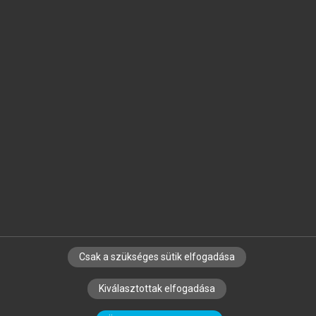
Jelöld meg a számodra fontos részeket, és
készíts
saját
jegyzeteket!
Egyéni előfizetéssel további
MeRSZ+ funkciókat
és
tartalmakat is elérhetsz.
Csak a szükséges sütik elfogadása
SZERZŐKNEK
CÉGEKNEK
KÖNYVTÁROSOKNAK
Kiválasztottak elfogadása
SZERKESZTÉSI ÉS LEKTORÁLÁSI ALAPELVEK