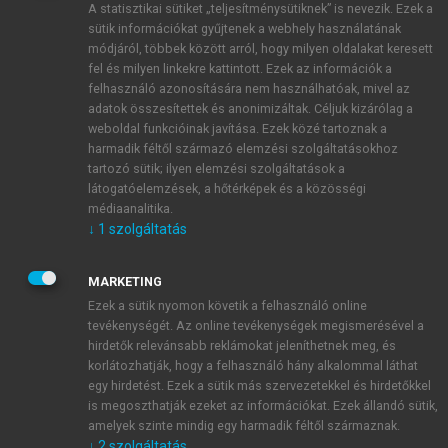
A statisztikai sütiket „teljesítménysütiknek” is nevezik. Ezek a
sütik információkat gyűjtenek a webhely használatának
módjáról, többek között arról, hogy milyen oldalakat keresett
ÚJ FIÓK LÉTREHOZÁSA
fel és milyen linkekre kattintott. Ezek az információk a
1 óra díjmentes hozzáférés
felhasználó azonosítására nem használhatóak, mivel az
adatok összesítettek és anonimizáltak. Céljuk kizárólag a
weboldal funkcióinak javítása. Ezek közé tartoznak a
E-MAIL-CÍM
harmadik féltől származó elemzési szolgáltatásokhoz
tartozó sütik; ilyen elemzési szolgáltatások a
látogatóelemzések, a hőtérképek és a közösségi
NÉV
médiaanalitika.
↓
1
szolgáltatás
JELSZÓ
MARKETING
Ezek a sütik nyomon követik a felhasználó online
tevékenységét. Az online tevékenységek megismerésével a
JELSZÓ ÚJRA
hirdetők relevánsabb reklámokat jeleníthetnek meg, és
korlátozhatják, hogy a felhasználó hány alkalommal láthat
egy hirdetést. Ezek a sütik más szervezetekkel és hirdetőkkel
is megoszthatják ezeket az információkat. Ezek állandó sütik,
Kérek értesítést a MeRSZ újdonságairól, akcióiról.
amelyek szinte mindig egy harmadik féltől származnak.
↓
2
szolgáltatás