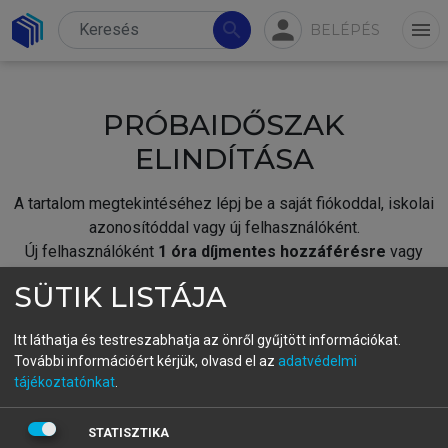
person
search
menu
BELÉPÉS
PRÓBAIDŐSZAK
ELINDÍTÁSA
A tartalom megtekintéséhez lépj be a saját fiókoddal, iskolai
azonosítóddal vagy új felhasználóként.
Új felhasználóként
1 óra díjmentes hozzáférésre
vagy
jogosult.
SÜTIK LISTÁJA
A próbaidőszak elindításához,
jelentkezz
be meglévő
fiókoddal,
vagy hozz létre új fiókot.
Itt láthatja és testreszabhatja az önről gyűjtött információkat.
További információért kérjük, olvasd el az
adatvédelmi
A regisztráció után a
próbaidőszak
automatikusan
elindul.
tájékoztatónkat
.
BELÉPÉS SAJÁT FIÓKKAL
STATISZTIKA