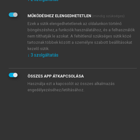
Kérek értesítést az Akadémiai Kiadó Zrt. újdonságairól,
akcióiról.
MŰKÖDÉSHEZ ELENGEDHETETLEN
(mindig szükséges)
Az
Adatkezelési tájékoztatóban
foglaltakat tudomásul
veszem és elfogadom.
Ezek a sütik elengedhetetlenek az oldalunkon történő
Az
Általános vásárlási feltételeket
, valamint a
szotar.net
és a
böngészéshez,a funkciók használatához, és a felhasználók
mersz.hu
oldalak licencszerződéseiben foglaltakat
nem tilthatják le azokat. A feltétlenül szükséges sütik közé
tudomásul veszem és elfogadom.
tartoznak többek között a személyre szabott beállításokat
kezelő sütik.
↓
3
szolgáltatás
KIPRÓBÁLOM
ÖSSZES APP ÁTKAPCSOLÁSA
Használja ezt a kapcsolót az összes alkalmazás
engedélyezéséhez/letiltásához.
MIÉRT ÉRDEMES A MERSZ ONLINE
OKOSKÖNYVTÁRAT HASZNÁLNI?