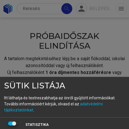
person
search
menu
BELÉPÉS
PRÓBAIDŐSZAK
ELINDÍTÁSA
A tartalom megtekintéséhez lépj be a saját fiókoddal, iskolai
azonosítóddal vagy új felhasználóként.
Új felhasználóként
1 óra díjmentes hozzáférésre
vagy
jogosult.
SÜTIK LISTÁJA
A próbaidőszak elindításához,
jelentkezz
be meglévő
fiókoddal,
vagy hozz létre új fiókot.
Itt láthatja és testreszabhatja az önről gyűjtött információkat.
További információért kérjük, olvasd el az
adatvédelmi
A regisztráció után a
próbaidőszak
automatikusan
elindul.
tájékoztatónkat
.
BELÉPÉS SAJÁT FIÓKKAL
STATISZTIKA