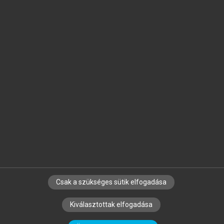
Jelöld meg a számodra fontos részeket, és
készíts
saját
jegyzeteket!
Egyéni előfizetéssel további
MeRSZ+ funkciókat
és
tartalmakat is elérhetsz.
Csak a szükséges sütik elfogadása
SZERZŐKNEK
CÉGEKNEK
KÖNYVTÁROSOKNAK
Kiválasztottak elfogadása
SZERKESZTÉSI ÉS LEKTORÁLÁSI ALAPELVEK