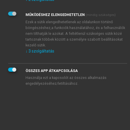
Kérek értesítést az Akadémiai Kiadó Zrt. újdonságairól,
akcióiról.
MŰKÖDÉSHEZ ELENGEDHETETLEN
(mindig szükséges)
Az
Adatkezelési tájékoztatóban
foglaltakat tudomásul
veszem és elfogadom.
Ezek a sütik elengedhetetlenek az oldalunkon történő
Az
Általános vásárlási feltételeket
, valamint a
szotar.net
és a
böngészéshez,a funkciók használatához, és a felhasználók
mersz.hu
oldalak licencszerződéseiben foglaltakat
nem tilthatják le azokat. A feltétlenül szükséges sütik közé
tudomásul veszem és elfogadom.
tartoznak többek között a személyre szabott beállításokat
kezelő sütik.
↓
3
szolgáltatás
KIPRÓBÁLOM
ÖSSZES APP ÁTKAPCSOLÁSA
Használja ezt a kapcsolót az összes alkalmazás
engedélyezéséhez/letiltásához.
MIÉRT ÉRDEMES A MERSZ ONLINE
OKOSKÖNYVTÁRAT HASZNÁLNI?