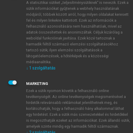
A statisztikai sütiket „teljesítménysütiknek” is nevezik. Ezek a
sütik információkat gyűjtenek a webhely használatának
módjáról, többek között arról, hogy milyen oldalakat keresett
ÚJ FIÓK LÉTREHOZÁSA
fel és milyen linkekre kattintott. Ezek az információk a
1 óra díjmentes hozzáférés
felhasználó azonosítására nem használhatóak, mivel az
adatok összesítettek és anonimizáltak. Céljuk kizárólag a
weboldal funkcióinak javítása. Ezek közé tartoznak a
E-MAIL-CÍM
harmadik féltől származó elemzési szolgáltatásokhoz
tartozó sütik; ilyen elemzési szolgáltatások a
látogatóelemzések, a hőtérképek és a közösségi
NÉV
médiaanalitika.
↓
1
szolgáltatás
JELSZÓ
MARKETING
Ezek a sütik nyomon követik a felhasználó online
tevékenységét. Az online tevékenységek megismerésével a
JELSZÓ ÚJRA
hirdetők relevánsabb reklámokat jeleníthetnek meg, és
korlátozhatják, hogy a felhasználó hány alkalommal láthat
egy hirdetést. Ezek a sütik más szervezetekkel és hirdetőkkel
is megoszthatják ezeket az információkat. Ezek állandó sütik,
Kérek értesítést a MeRSZ újdonságairól, akcióiról.
amelyek szinte mindig egy harmadik féltől származnak.
↓
2
szolgáltatás