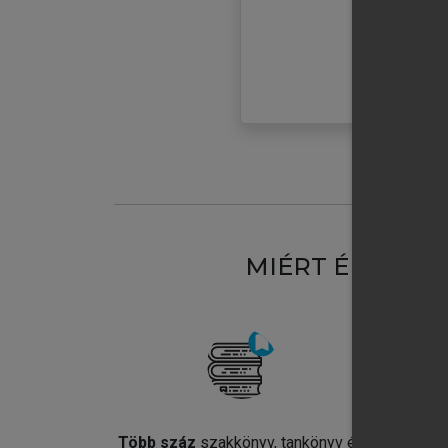
MIÉRT ÉRDEME
Több száz
szakkönyv, tankönyv és
Jel