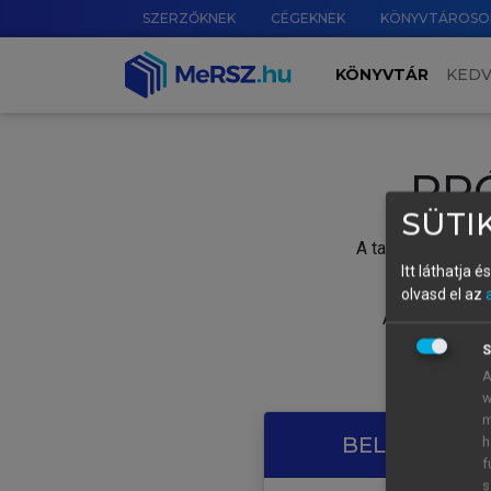
SZERZŐKNEK
CÉGEKNEK
KÖNYVTÁROSO
KÖNYVTÁR
KED
PR
SÜTIK
A tartalom megtek
Itt láthatja 
olvasd el az
A próbaidősza
S
A
w
m
BELÉPÉS SAJ
h
f
s