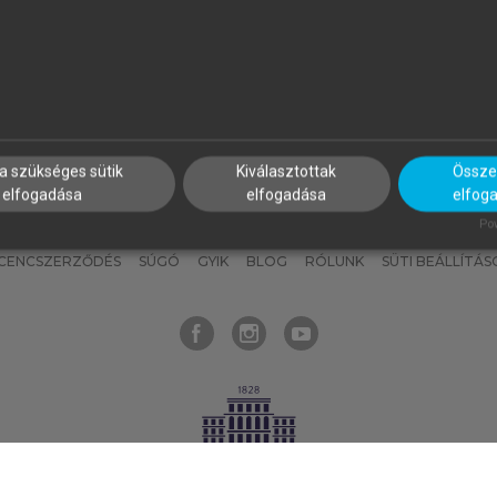
nyokat, hogy bármikor azonnal
részeket, és
készíts
saj
hozzájuk férhess!
jegyzeteket!
a szükséges sütik
Kiválasztottak
Összes
elfogadása
elfogadása
elfog
KNAK
SZERKESZTÉSI ÉS LEKTORÁLÁSI ALAPELVEK
MI – ÁLTALÁNOS
Pow
ICENCSZERZŐDÉS
SÚGÓ
GYIK
BLOG
RÓLUNK
SÜTI BEÁLLÍTÁS