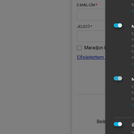
h
E-MAIL-CÍM
↓
JELSZÓ
E
m
a
Maradjon belépve
h
Elfelejtettem a jelszavamat
m
↓
BELÉ
M
E
h
t
↓
TANULÓ
Belépés intézmén
Ö
H