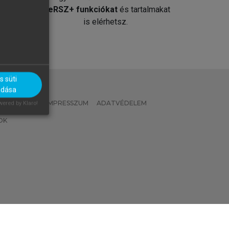
át
MeRSZ+ funkciókat
és tartalmakat
is elérhetsz.
 süti
adása
 IRÁNYELVEK
IMPRESSZUM
ADATVÉDELEM
ered by Klaro!
OK