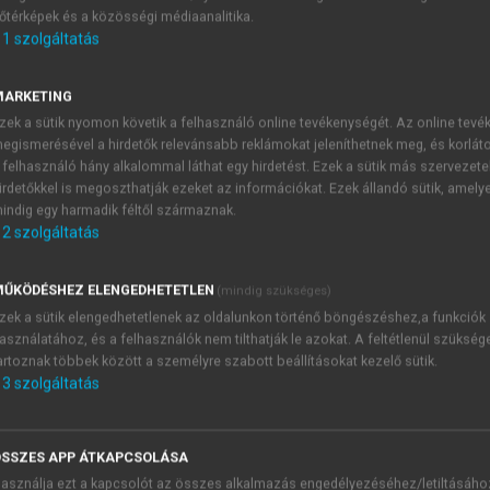
őtérképek és a közösségi médiaanalitika.
E-MAIL-CÍM
1
szolgáltatás
MARKETING
NÉV
zek a sütik nyomon követik a felhasználó online tevékenységét. Az online tev
egismerésével a hirdetők relevánsabb reklámokat jeleníthetnek meg, és korlát
 felhasználó hány alkalommal láthat egy hirdetést. Ezek a sütik más szervezete
JELSZÓ
irdetőkkel is megoszthatják ezeket az információkat. Ezek állandó sütik, amely
indig egy harmadik féltől származnak.
2
szolgáltatás
JELSZÓ ÚJRA
PÉS
ŰKÖDÉSHEZ ELENGEDHETETLEN
(mindig szükséges)
zek a sütik elengedhetetlenek az oldalunkon történő böngészéshez,a funkciók
asználatához, és a felhasználók nem tilthatják le azokat. A feltétlenül szükség
Kérek értesítést a MeRSZ új
artoznak többek között a személyre szabott beállításokat kezelő sütik.
Kérek értesítést az Akadémi
3
szolgáltatás
akcióiról.
 VAGY?
Az
Adatkezelési tájékozta
yi azonosítóval
veszem és elfogadom.
SSZES APP ÁTKAPCSOLÁSA
Az
Általános vásárlási felt
asználja ezt a kapcsolót az összes alkalmazás engedélyezéséhez/letiltásáho