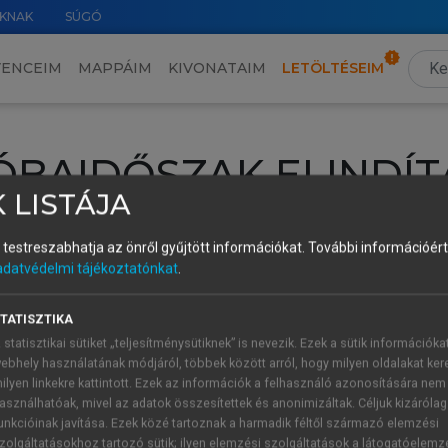
KNAK
SÚGÓ
VENCEIM
MAPPÁIM
KIVONATAIM
LETÖLTÉSEIM
ÓBAIDŐSZAK ELINDÍT
 LISTÁJA
intéséhez lépj be a saját fiókoddal, iskolai azonosítóddal vagy ú
és testreszabhatja az önről gyűjtött információkat.
További információért 
Új felhasználóként
1 óra díjmentes hozzáférésre
vagy jogosult
adatvédelmi tájékoztatónkat
.
k elindításához,
jelentkezz
be meglévő fiókoddal,
vagy hozz lé
A regisztráció után a
próbaidőszak
automatikusan
elindul.
TATISZTIKA
 statisztikai sütiket „teljesítménysütiknek” is nevezik. Ezek a sütik információka
ebhely használatának módjáról, többek között arról, hogy milyen oldalakat kere
ilyen linkekre kattintott. Ezek az információk a felhasználó azonosítására nem
ÚJ FIÓK 
ÁT FIÓKKAL
asználhatóak, mivel az adatok összesítettek és anonimizáltak. Céljuk kizáróla
1 óra díjme
unkcióinak javítása. Ezek közé tartoznak a harmadik féltől származó elemzési
zolgáltatásokhoz tartozó sütik; ilyen elemzési szolgáltatások a látogatóelemz