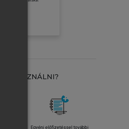
erződéseiben foglaltakat
ogadom.
ÓBÁLOM
AT HASZNÁLNI?
ntos
Egyéni előfizetéssel további