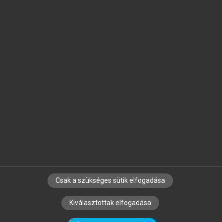
Jelöld meg a számodra fontos részeket, és
készíts
saját
jegyzeteket!
Egyéni előfizetéssel további
MeRSZ+ funkciókat
és
tartalmakat is elérhetsz.
Csak a szükséges sütik elfogadása
SZERZŐKNEK
CÉGEKNEK
KÖNYVTÁROSOKNAK
Kiválasztottak elfogadása
SZERKESZTÉSI ÉS LEKTORÁLÁSI ALAPELVEK