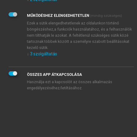
Kérek értesítést az Akadémiai Kiadó Zrt. újdonságairól,
akcióiról.
MŰKÖDÉSHEZ ELENGEDHETETLEN
(mindig szükséges)
Az
Adatkezelési tájékoztatóban
foglaltakat tudomásul
veszem és elfogadom.
Ezek a sütik elengedhetetlenek az oldalunkon történő
Az
Általános vásárlási feltételeket
, valamint a
szotar.net
és a
böngészéshez,a funkciók használatához, és a felhasználók
mersz.hu
oldalak licencszerződéseiben foglaltakat
nem tilthatják le azokat. A feltétlenül szükséges sütik közé
tudomásul veszem és elfogadom.
tartoznak többek között a személyre szabott beállításokat
kezelő sütik.
↓
3
szolgáltatás
KIPRÓBÁLOM
ÖSSZES APP ÁTKAPCSOLÁSA
Használja ezt a kapcsolót az összes alkalmazás
engedélyezéséhez/letiltásához.
MIÉRT ÉRDEMES A MERSZ ONLINE
OKOSKÖNYVTÁRAT HASZNÁLNI?