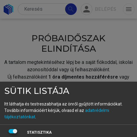
person
search
menu
BELÉPÉS
PRÓBAIDŐSZAK
ELINDÍTÁSA
A tartalom megtekintéséhez lépj be a saját fiókoddal, iskolai
azonosítóddal vagy új felhasználóként.
Új felhasználóként
1 óra díjmentes hozzáférésre
vagy
jogosult.
SÜTIK LISTÁJA
A próbaidőszak elindításához,
jelentkezz
be meglévő
fiókoddal,
vagy hozz létre új fiókot.
Itt láthatja és testreszabhatja az önről gyűjtött információkat.
További információért kérjük, olvasd el az
adatvédelmi
A regisztráció után a
próbaidőszak
automatikusan
elindul.
tájékoztatónkat
.
BELÉPÉS SAJÁT FIÓKKAL
STATISZTIKA