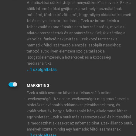
A statisztikai sütiket „teljesítménysütiknek” is nevezik. Ezek a
sütik információkat gyűjtenek a webhely használatának
módjáról, többek között arról, hogy milyen oldalakat keresett
ÚJ FIÓK LÉTREHOZÁSA
fel és milyen linkekre kattintott. Ezek az információk a
1 óra díjmentes hozzáférés
felhasználó azonosítására nem használhatóak, mivel az
adatok összesítettek és anonimizáltak. Céljuk kizárólag a
weboldal funkcióinak javítása. Ezek közé tartoznak a
E-MAIL-CÍM
harmadik féltől származó elemzési szolgáltatásokhoz
tartozó sütik; ilyen elemzési szolgáltatások a
látogatóelemzések, a hőtérképek és a közösségi
NÉV
médiaanalitika.
↓
1
szolgáltatás
JELSZÓ
MARKETING
Ezek a sütik nyomon követik a felhasználó online
tevékenységét. Az online tevékenységek megismerésével a
JELSZÓ ÚJRA
hirdetők relevánsabb reklámokat jeleníthetnek meg, és
korlátozhatják, hogy a felhasználó hány alkalommal láthat
egy hirdetést. Ezek a sütik más szervezetekkel és hirdetőkkel
is megoszthatják ezeket az információkat. Ezek állandó sütik,
Kérek értesítést a MeRSZ újdonságairól, akcióiról.
amelyek szinte mindig egy harmadik féltől származnak.
↓
2
szolgáltatás