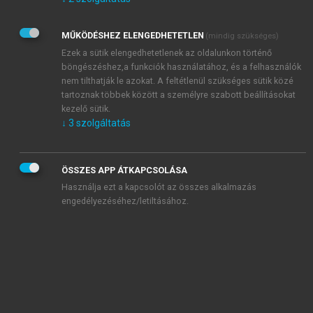
Kérek értesítést az Akadémiai Kiadó Zrt. újdonságairól,
akcióiról.
MŰKÖDÉSHEZ ELENGEDHETETLEN
(mindig szükséges)
Az
Adatkezelési tájékoztatóban
foglaltakat tudomásul
veszem és elfogadom.
Ezek a sütik elengedhetetlenek az oldalunkon történő
Az
Általános vásárlási feltételeket
, valamint a
szotar.net
és a
böngészéshez,a funkciók használatához, és a felhasználók
mersz.hu
oldalak licencszerződéseiben foglaltakat
nem tilthatják le azokat. A feltétlenül szükséges sütik közé
tudomásul veszem és elfogadom.
tartoznak többek között a személyre szabott beállításokat
kezelő sütik.
↓
3
szolgáltatás
KIPRÓBÁLOM
ÖSSZES APP ÁTKAPCSOLÁSA
Használja ezt a kapcsolót az összes alkalmazás
engedélyezéséhez/letiltásához.
MIÉRT ÉRDEMES A MERSZ ONLINE
OKOSKÖNYVTÁRAT HASZNÁLNI?