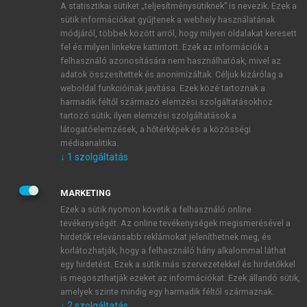
A statisztikai sütiket „teljesítménysütiknek” is nevezik. Ezek a
sütik információkat gyűjtenek a webhely használatának
módjáról, többek között arról, hogy milyen oldalakat keresett
ÚJ FIÓK LÉTREHOZÁSA
fel és milyen linkekre kattintott. Ezek az információk a
1 óra díjmentes hozzáférés
felhasználó azonosítására nem használhatóak, mivel az
adatok összesítettek és anonimizáltak. Céljuk kizárólag a
weboldal funkcióinak javítása. Ezek közé tartoznak a
E-MAIL-CÍM
harmadik féltől származó elemzési szolgáltatásokhoz
tartozó sütik; ilyen elemzési szolgáltatások a
látogatóelemzések, a hőtérképek és a közösségi
NÉV
médiaanalitika.
↓
1
szolgáltatás
JELSZÓ
MARKETING
Ezek a sütik nyomon követik a felhasználó online
tevékenységét. Az online tevékenységek megismerésével a
JELSZÓ ÚJRA
hirdetők relevánsabb reklámokat jeleníthetnek meg, és
korlátozhatják, hogy a felhasználó hány alkalommal láthat
egy hirdetést. Ezek a sütik más szervezetekkel és hirdetőkkel
is megoszthatják ezeket az információkat. Ezek állandó sütik,
Kérek értesítést a MeRSZ újdonságairól, akcióiról.
amelyek szinte mindig egy harmadik féltől származnak.
↓
2
szolgáltatás