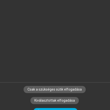
Jelöld meg a számodra fontos részeket, és
készíts
saját
jegyzeteket!
Egyéni előfizetéssel további
MeRSZ+ funkciókat
és
tartalmakat is elérhetsz.
Csak a szükséges sütik elfogadása
SZERZŐKNEK
CÉGEKNEK
KÖNYVTÁROSOKNAK
Kiválasztottak elfogadása
SZERKESZTÉSI ÉS LEKTORÁLÁSI ALAPELVEK