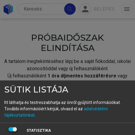
person
search
menu
BELÉPÉS
PRÓBAIDŐSZAK
ELINDÍTÁSA
A tartalom megtekintéséhez lépj be a saját fiókoddal, iskolai
azonosítóddal vagy új felhasználóként.
Új felhasználóként
1 óra díjmentes hozzáférésre
vagy
jogosult.
SÜTIK LISTÁJA
A próbaidőszak elindításához,
jelentkezz
be meglévő
fiókoddal,
vagy hozz létre új fiókot.
Itt láthatja és testreszabhatja az önről gyűjtött információkat.
További információért kérjük, olvasd el az
adatvédelmi
A regisztráció után a
próbaidőszak
automatikusan
elindul.
tájékoztatónkat
.
BELÉPÉS SAJÁT FIÓKKAL
STATISZTIKA