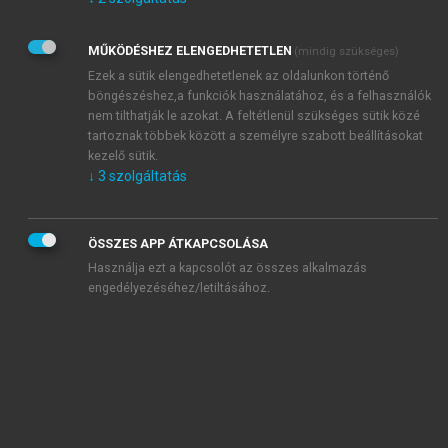
Kérek értesítést az Akadémiai Kiadó Zrt. újdonságairól,
akcióiról.
MŰKÖDÉSHEZ ELENGEDHETETLEN
(mindig szükséges)
Az
Adatkezelési tájékoztatóban
foglaltakat tudomásul
veszem és elfogadom.
Ezek a sütik elengedhetetlenek az oldalunkon történő
Az
Általános vásárlási feltételeket
, valamint a
szotar.net
és a
böngészéshez,a funkciók használatához, és a felhasználók
mersz.hu
oldalak licencszerződéseiben foglaltakat
nem tilthatják le azokat. A feltétlenül szükséges sütik közé
tudomásul veszem és elfogadom.
tartoznak többek között a személyre szabott beállításokat
kezelő sütik.
↓
3
szolgáltatás
KIPRÓBÁLOM
ÖSSZES APP ÁTKAPCSOLÁSA
Használja ezt a kapcsolót az összes alkalmazás
engedélyezéséhez/letiltásához.
MIÉRT ÉRDEMES A MERSZ ONLINE
OKOSKÖNYVTÁRAT HASZNÁLNI?