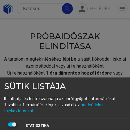
person
search
menu
BELÉPÉS
PRÓBAIDŐSZAK
ELINDÍTÁSA
A tartalom megtekintéséhez lépj be a saját fiókoddal, iskolai
azonosítóddal vagy új felhasználóként.
Új felhasználóként
1 óra díjmentes hozzáférésre
vagy
jogosult.
SÜTIK LISTÁJA
A próbaidőszak elindításához,
jelentkezz
be meglévő
fiókoddal,
vagy hozz létre új fiókot.
Itt láthatja és testreszabhatja az önről gyűjtött információkat.
További információért kérjük, olvasd el az
adatvédelmi
A regisztráció után a
próbaidőszak
automatikusan
elindul.
tájékoztatónkat
.
BELÉPÉS SAJÁT FIÓKKAL
STATISZTIKA