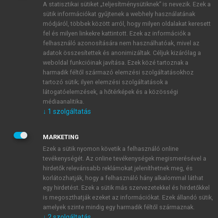
A statisztikai sütiket „teljesítménysütiknek” is nevezik. Ezek a
sütik információkat gyűjtenek a webhely használatának
módjáról, többek között arról, hogy milyen oldalakat keresett
ÚJ FIÓK LÉTREHOZÁSA
fel és milyen linkekre kattintott. Ezek az információk a
1 óra díjmentes hozzáférés
felhasználó azonosítására nem használhatóak, mivel az
adatok összesítettek és anonimizáltak. Céljuk kizárólag a
weboldal funkcióinak javítása. Ezek közé tartoznak a
E-MAIL-CÍM
harmadik féltől származó elemzési szolgáltatásokhoz
tartozó sütik; ilyen elemzési szolgáltatások a
látogatóelemzések, a hőtérképek és a közösségi
NÉV
médiaanalitika.
↓
1
szolgáltatás
JELSZÓ
MARKETING
Ezek a sütik nyomon követik a felhasználó online
tevékenységét. Az online tevékenységek megismerésével a
JELSZÓ ÚJRA
hirdetők relevánsabb reklámokat jeleníthetnek meg, és
korlátozhatják, hogy a felhasználó hány alkalommal láthat
egy hirdetést. Ezek a sütik más szervezetekkel és hirdetőkkel
is megoszthatják ezeket az információkat. Ezek állandó sütik,
Kérek értesítést a MeRSZ újdonságairól, akcióiról.
amelyek szinte mindig egy harmadik féltől származnak.
↓
2
szolgáltatás