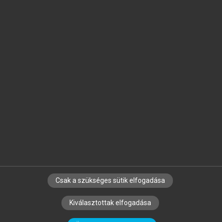
Jelöld meg a számodra fontos részeket, és
készíts
saját
jegyzeteket!
Egyéni előfizetéssel további
MeRSZ+ funkciókat
és
tartalmakat is elérhetsz.
Csak a szükséges sütik elfogadása
SZERZŐKNEK
CÉGEKNEK
KÖNYVTÁROSOKNAK
Kiválasztottak elfogadása
SZERKESZTÉSI ÉS LEKTORÁLÁSI ALAPELVEK