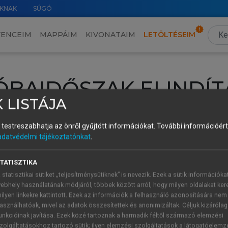
KNAK
SÚGÓ
VENCEIM
MAPPÁIM
KIVONATAIM
LETÖLTÉSEIM
ÓBAIDŐSZAK ELINDÍT
 LISTÁJA
intéséhez lépj be a saját fiókoddal, iskolai azonosítóddal vagy ú
és testreszabhatja az önről gyűjtött információkat.
További információért 
Új felhasználóként
1 óra díjmentes hozzáférésre
vagy jogosult
adatvédelmi tájékoztatónkat
.
k elindításához,
jelentkezz
be meglévő fiókoddal,
vagy hozz lé
A regisztráció után a
próbaidőszak
automatikusan
elindul.
TATISZTIKA
 statisztikai sütiket „teljesítménysütiknek” is nevezik. Ezek a sütik információka
ebhely használatának módjáról, többek között arról, hogy milyen oldalakat kere
ilyen linkekre kattintott. Ezek az információk a felhasználó azonosítására nem
ÚJ FIÓK 
ÁT FIÓKKAL
asználhatóak, mivel az adatok összesítettek és anonimizáltak. Céljuk kizáróla
1 óra díjme
unkcióinak javítása. Ezek közé tartoznak a harmadik féltől származó elemzési
zolgáltatásokhoz tartozó sütik; ilyen elemzési szolgáltatások a látogatóelemz