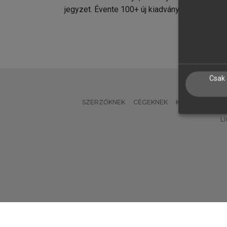
jegyzet. Évente 100+ új kiadvány.
kiadvá
Csak 
SZERZŐKNEK
CÉGEKNEK
KÖNYVTÁROSO
L
Verzió: 2.7.2