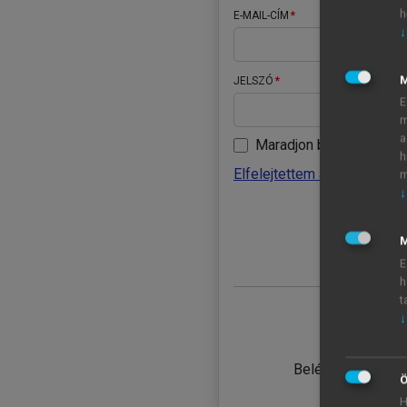
h
E-MAIL-CÍM
↓
JELSZÓ
E
m
a
Maradjon belépve
h
Elfelejtettem a jelszavamat
m
↓
BELÉ
M
E
h
t
↓
TANULÓ
Belépés intézmén
Ö
H