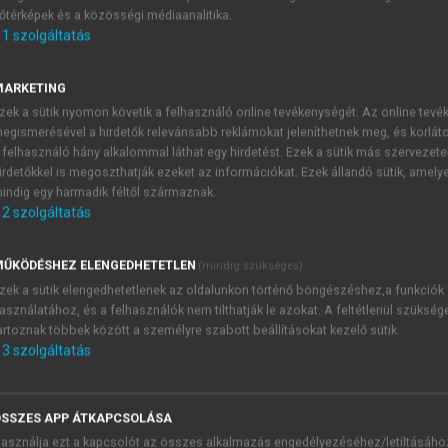
őtérképek és a közösségi médiaanalitika.
E-MAIL-CÍM
1
szolgáltatás
MARKETING
NÉV
zek a sütik nyomon követik a felhasználó online tevékenységét. Az online tev
egismerésével a hirdetők relevánsabb reklámokat jeleníthetnek meg, és korlát
 felhasználó hány alkalommal láthat egy hirdetést. Ezek a sütik más szervezete
JELSZÓ
irdetőkkel is megoszthatják ezeket az információkat. Ezek állandó sütik, amely
indig egy harmadik féltől származnak.
2
szolgáltatás
JELSZÓ ÚJRA
PÉS
ŰKÖDÉSHEZ ELENGEDHETETLEN
(mindig szükséges)
zek a sütik elengedhetetlenek az oldalunkon történő böngészéshez,a funkciók
asználatához, és a felhasználók nem tilthatják le azokat. A feltétlenül szükség
Kérek értesítést a MeRSZ új
artoznak többek között a személyre szabott beállításokat kezelő sütik.
Kérek értesítést az Akadémi
3
szolgáltatás
akcióiról.
 VAGY?
Az
Adatkezelési tájékozta
yi azonosítóval
veszem és elfogadom.
SSZES APP ÁTKAPCSOLÁSA
Az
Általános vásárlási felt
asználja ezt a kapcsolót az összes alkalmazás engedélyezéséhez/letiltásáho