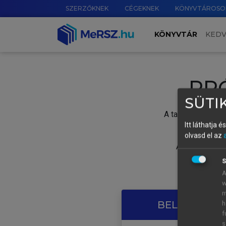
SZERZŐKNEK
CÉGEKNEK
KÖNYVTÁROSO
KÖNYVTÁR
KED
PR
SÜTIK
A tartalom megtek
Itt láthatja 
olvasd el az
A próbaidősza
S
A
w
m
BELÉPÉS SAJ
h
f
s