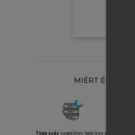
MIÉRT ÉRDEME
Több száz
szakkönyv, tankönyv és
Jel