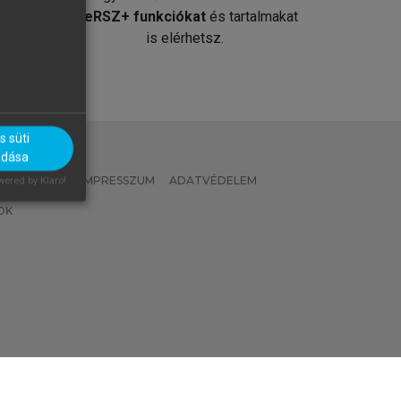
át
MeRSZ+ funkciókat
és tartalmakat
is elérhetsz.
 süti
adása
 IRÁNYELVEK
IMPRESSZUM
ADATVÉDELEM
ered by Klaro!
OK