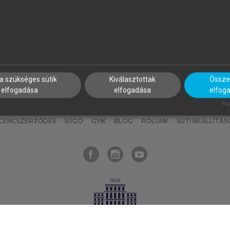
nyokat, hogy bármikor azonnal
részeket, és
készíts
saj
hozzájuk férhess!
jegyzeteket!
a szükséges sütik
Kiválasztottak
Összes
elfogadása
elfogadása
elfog
KNAK
SZERKESZTÉSI ÉS LEKTORÁLÁSI ALAPELVEK
MI – ÁLTALÁNOS
Pow
ICENCSZERZŐDÉS
SÚGÓ
GYIK
BLOG
RÓLUNK
SÜTI BEÁLLÍTÁS