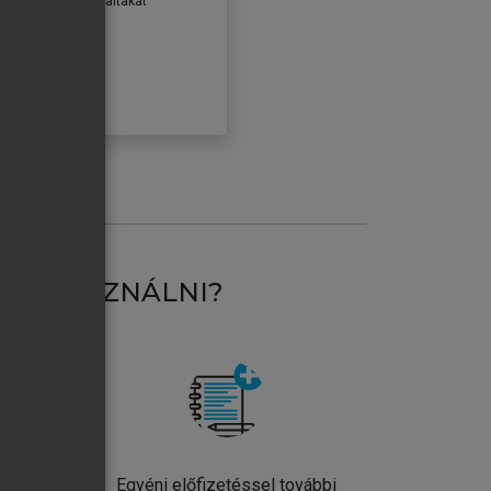
erződéseiben foglaltakat
ogadom.
ÓBÁLOM
AT HASZNÁLNI?
ntos
Egyéni előfizetéssel további