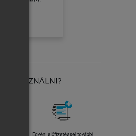
erződéseiben foglaltakat
ogadom.
ÓBÁLOM
AT HASZNÁLNI?
ntos
Egyéni előfizetéssel további