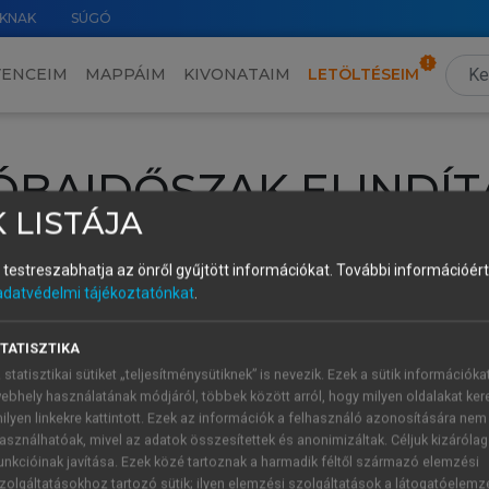
KNAK
SÚGÓ
VENCEIM
MAPPÁIM
KIVONATAIM
LETÖLTÉSEIM
ÓBAIDŐSZAK ELINDÍT
 LISTÁJA
intéséhez lépj be a saját fiókoddal, iskolai azonosítóddal vagy ú
és testreszabhatja az önről gyűjtött információkat.
További információért 
Új felhasználóként
1 óra díjmentes hozzáférésre
vagy jogosult
adatvédelmi tájékoztatónkat
.
k elindításához,
jelentkezz
be meglévő fiókoddal,
vagy hozz lé
A regisztráció után a
próbaidőszak
automatikusan
elindul.
TATISZTIKA
 statisztikai sütiket „teljesítménysütiknek” is nevezik. Ezek a sütik információka
ebhely használatának módjáról, többek között arról, hogy milyen oldalakat kere
ilyen linkekre kattintott. Ezek az információk a felhasználó azonosítására nem
ÚJ FIÓK 
ÁT FIÓKKAL
asználhatóak, mivel az adatok összesítettek és anonimizáltak. Céljuk kizáróla
1 óra díjme
unkcióinak javítása. Ezek közé tartoznak a harmadik féltől származó elemzési
zolgáltatásokhoz tartozó sütik; ilyen elemzési szolgáltatások a látogatóelemz