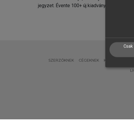
jegyzet. Évente 100+ új kiadvány.
kiadvá
Csak 
SZERZŐKNEK
CÉGEKNEK
KÖNYVTÁROSO
L
Verzió: 2.7.2