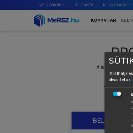
SZERZŐKNEK
CÉGEKNEK
KÖNYVTÁROSO
KÖNYVTÁR
KED
PR
SÜTIK
A tartalom megtek
Itt láthatja 
olvasd el az
A próbaidősza
S
A
w
m
BELÉPÉS SAJ
h
f
s