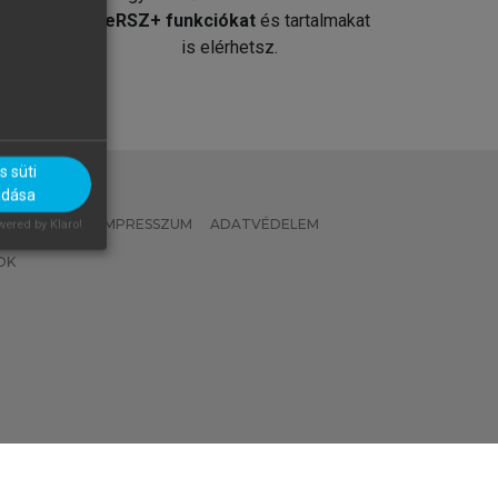
át
MeRSZ+ funkciókat
és tartalmakat
is elérhetsz.
 süti
adása
 IRÁNYELVEK
IMPRESSZUM
ADATVÉDELEM
ered by Klaro!
OK