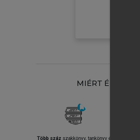
MIÉRT ÉRDEME
Több száz
szakkönyv, tankönyv és
Jel