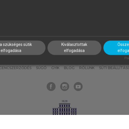
nyokat, hogy bármikor azonnal
részeket, és
készíts
saj
hozzájuk férhess!
jegyzeteket!
a szükséges sütik
Kiválasztottak
Összes
elfogadása
elfogadása
elfog
KNAK
SZERKESZTÉSI ÉS LEKTORÁLÁSI ALAPELVEK
MI – ÁLTALÁNOS
Pow
ICENCSZERZŐDÉS
SÚGÓ
GYIK
BLOG
RÓLUNK
SÜTI BEÁLLÍTÁS