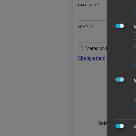
h
E-MAIL-CÍM
↓
JELSZÓ
E
m
a
Maradjon belépve
h
Elfelejtettem a jelszavamat
m
↓
BELÉ
M
E
h
t
↓
TANULÓ
Belépés intézmén
Ö
H