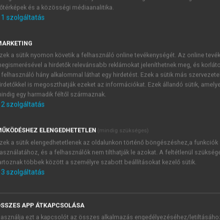
őtérképek és a közösségi médiaanalitika.
E-MAIL-CÍM
1
szolgáltatás
MARKETING
NÉV
zek a sütik nyomon követik a felhasználó online tevékenységét. Az online tev
egismerésével a hirdetők relevánsabb reklámokat jeleníthetnek meg, és korlát
 felhasználó hány alkalommal láthat egy hirdetést. Ezek a sütik más szervezete
JELSZÓ
irdetőkkel is megoszthatják ezeket az információkat. Ezek állandó sütik, amely
indig egy harmadik féltől származnak.
2
szolgáltatás
JELSZÓ ÚJRA
PÉS
ŰKÖDÉSHEZ ELENGEDHETETLEN
(mindig szükséges)
zek a sütik elengedhetetlenek az oldalunkon történő böngészéshez,a funkciók
asználatához, és a felhasználók nem tilthatják le azokat. A feltétlenül szükség
Kérek értesítést a MeRSZ új
artoznak többek között a személyre szabott beállításokat kezelő sütik.
Kérek értesítést az Akadémi
3
szolgáltatás
akcióiról.
 VAGY?
Az
Adatkezelési tájékozta
yi azonosítóval
veszem és elfogadom.
SSZES APP ÁTKAPCSOLÁSA
Az
Általános vásárlási felt
asználja ezt a kapcsolót az összes alkalmazás engedélyezéséhez/letiltásáho