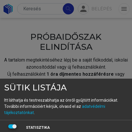
person
search
menu
BELÉPÉS
PRÓBAIDŐSZAK
ELINDÍTÁSA
A tartalom megtekintéséhez lépj be a saját fiókoddal, iskolai
azonosítóddal vagy új felhasználóként.
Új felhasználóként
1 óra díjmentes hozzáférésre
vagy
jogosult.
SÜTIK LISTÁJA
A próbaidőszak elindításához,
jelentkezz
be meglévő
fiókoddal,
vagy hozz létre új fiókot.
Itt láthatja és testreszabhatja az önről gyűjtött információkat.
További információért kérjük, olvasd el az
adatvédelmi
A regisztráció után a
próbaidőszak
automatikusan
elindul.
tájékoztatónkat
.
BELÉPÉS SAJÁT FIÓKKAL
STATISZTIKA