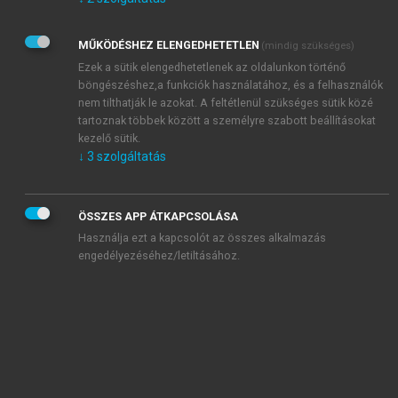
Kérek értesítést az Akadémiai Kiadó Zrt. újdonságairól,
akcióiról.
MŰKÖDÉSHEZ ELENGEDHETETLEN
(mindig szükséges)
Az
Adatkezelési tájékoztatóban
foglaltakat tudomásul
veszem és elfogadom.
Ezek a sütik elengedhetetlenek az oldalunkon történő
Az
Általános vásárlási feltételeket
, valamint a
szotar.net
és a
böngészéshez,a funkciók használatához, és a felhasználók
mersz.hu
oldalak licencszerződéseiben foglaltakat
nem tilthatják le azokat. A feltétlenül szükséges sütik közé
tudomásul veszem és elfogadom.
tartoznak többek között a személyre szabott beállításokat
kezelő sütik.
↓
3
szolgáltatás
KIPRÓBÁLOM
ÖSSZES APP ÁTKAPCSOLÁSA
Használja ezt a kapcsolót az összes alkalmazás
engedélyezéséhez/letiltásához.
MIÉRT ÉRDEMES A MERSZ ONLINE
OKOSKÖNYVTÁRAT HASZNÁLNI?