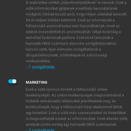
A statisztikai sütiket „teljesítménysütiknek” is nevezik. Ezek a
sütik információkat gyűjtenek a webhely használatának
módjáról, többek között arról, hogy milyen oldalakat keresett
ÚJ FIÓK LÉTREHOZÁSA
fel és milyen linkekre kattintott. Ezek az információk a
1 óra díjmentes hozzáférés
felhasználó azonosítására nem használhatóak, mivel az
adatok összesítettek és anonimizáltak. Céljuk kizárólag a
weboldal funkcióinak javítása. Ezek közé tartoznak a
E-MAIL-CÍM
harmadik féltől származó elemzési szolgáltatásokhoz
tartozó sütik; ilyen elemzési szolgáltatások a
látogatóelemzések, a hőtérképek és a közösségi
NÉV
médiaanalitika.
↓
1
szolgáltatás
JELSZÓ
MARKETING
Ezek a sütik nyomon követik a felhasználó online
tevékenységét. Az online tevékenységek megismerésével a
JELSZÓ ÚJRA
hirdetők relevánsabb reklámokat jeleníthetnek meg, és
korlátozhatják, hogy a felhasználó hány alkalommal láthat
egy hirdetést. Ezek a sütik más szervezetekkel és hirdetőkkel
is megoszthatják ezeket az információkat. Ezek állandó sütik,
Kérek értesítést a MeRSZ újdonságairól, akcióiról.
amelyek szinte mindig egy harmadik féltől származnak.
↓
2
szolgáltatás