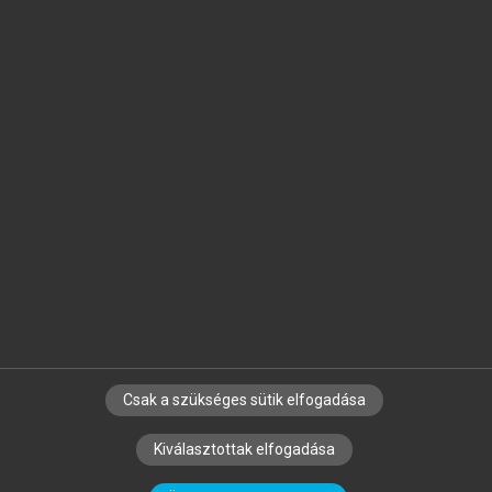
Jelöld meg a számodra fontos részeket, és
készíts
saját
jegyzeteket!
Egyéni előfizetéssel további
MeRSZ+ funkciókat
és
tartalmakat is elérhetsz.
Csak a szükséges sütik elfogadása
SZERZŐKNEK
CÉGEKNEK
KÖNYVTÁROSOKNAK
Kiválasztottak elfogadása
SZERKESZTÉSI ÉS LEKTORÁLÁSI ALAPELVEK