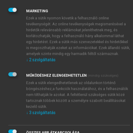
egyének különböző halmazait nevezzük tehát
csoportnak, ami lehet néhány tagból álló munkateam,
MARKETING
iskolai osztály vagy vallási felekezet. Jól látható,
Ezek a sütik nyomon követik a felhasználó online
hogy a fenti feltételek, mint például az interakció
tevékenységét. Az online tevékenységek megismerésével a
vagy a közös célok, már ezekre a csoportokra sem
hirdetők relevánsabb reklámokat jeleníthetnek meg, és
korlátozhatják, hogy a felhasználó hány alkalommal láthat
szükségszerűen teljesülnek.
egy hirdetést. Ezek a sütik más szervezetekkel és hirdetőkkel
is megoszthatják ezeket az információkat. Ezek állandó sütik,
amelyek szinte mindig egy harmadik féltől származnak.
↓
2
szolgáltatás
MŰKÖDÉSHEZ ELENGEDHETETLEN
(mindig szükséges)
Ezek a sütik elengedhetetlenek az oldalunkon történő
böngészéshez,a funkciók használatához, és a felhasználók
nem tilthatják le azokat. A feltétlenül szükséges sütik közé
tartoznak többek között a személyre szabott beállításokat
kezelő sütik.
↓
3
szolgáltatás
ÖSSZES APP ÁTKAPCSOLÁSA