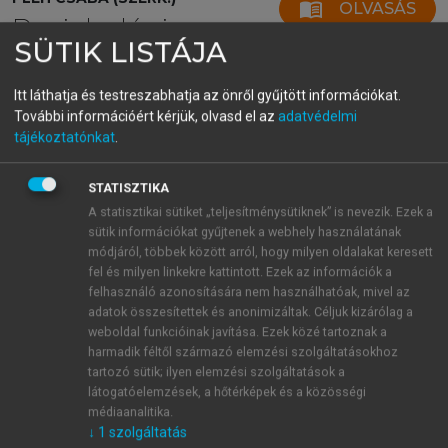
menu_book
OLVASÁS
Pszichológia
SÜTIK LISTÁJA
Itt láthatja és testreszabhatja az önről gyűjtött információkat.
További információért kérjük, olvasd el az
adatvédelmi
Csoportok
tájékoztatónkat
.
A pszichológián belül elsősorban a
szociálpszichológia kutatja a társas környezet hatását
STATISZTIKA
az egyénre, és a csoportok tanulmányozása a
A statisztikai sütiket „teljesítménysütiknek” is nevezik. Ezek a
sütik információkat gyűjtenek a webhely használatának
kezdetektől fogva a szociálpszichológia része (
Floyd
módjáról, többek között arról, hogy milyen oldalakat keresett
Allport, 1924
;
Gordon Allport 1954/1999
;
fel és milyen linkekre kattintott. Ezek az információk a
McDougall, 1921
). Legáltalánosabb értelemben a
felhasználó azonosítására nem használhatóak, mivel az
csoport olyan egyének halmaza, akik közt van
adatok összesítettek és anonimizáltak. Céljuk kizárólag a
valamilyen interakció, akiknek vannak közös céljaik,
weboldal funkcióinak javítása. Ezek közé tartoznak a
harmadik féltől származó elemzési szolgáltatásokhoz
hasonlóak valamilyen szempontból, és akik számára
tartozó sütik; ilyen elemzési szolgáltatások a
a csoport jelentéssel bír. Maga a csoport fogalma is
látogatóelemzések, a hőtérképek és a közösségi
a szociálpszichológia vizsgálatának tárgya (
Lickel és
médiaanalitika.
mtsai, 2000
;
Lickel–Hamilton–Sherman, 2001
). Az
↓
1
szolgáltatás