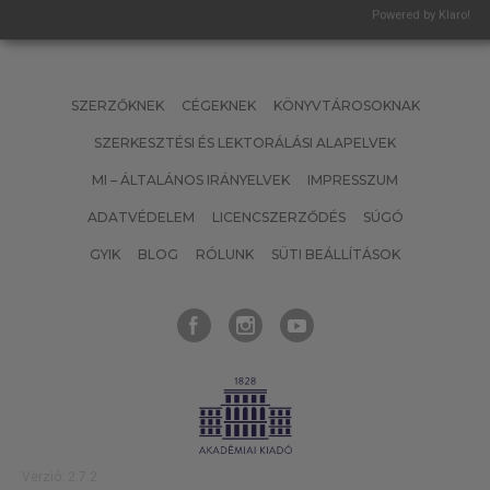
Powered by Klaro!
SZERZŐKNEK
CÉGEKNEK
KÖNYVTÁROSOKNAK
SZERKESZTÉSI ÉS LEKTORÁLÁSI ALAPELVEK
MI – ÁLTALÁNOS IRÁNYELVEK
IMPRESSZUM
ADATVÉDELEM
LICENCSZERZŐDÉS
SÚGÓ
GYIK
BLOG
RÓLUNK
SÜTI BEÁLLÍTÁSOK
Verzió: 2.7.2