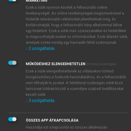
MARKETING
Ezek a sütik nyomon követik a felhasználó online
tevékenységét. Az online tevékenységek megismerésével a
hirdetők relevánsabb reklámokat jeleníthetnek meg, és
korlátozhatják, hogy a felhasználó hány alkalommal láthat
egy hirdetést. Ezek a sütik más szervezetekkel és hirdetőkkel
is megoszthatják ezeket az információkat. Ezek állandó sütik,
amelyek szinte mindig egy harmadik féltől származnak.
↓
2
szolgáltatás
MŰKÖDÉSHEZ ELENGEDHETETLEN
(mindig szükséges)
Ezek a sütik elengedhetetlenek az oldalunkon történő
böngészéshez,a funkciók használatához, és a felhasználók
nem tilthatják le azokat. A feltétlenül szükséges sütik közé
TARTALOMJEGYZÉK
tartoznak többek között a személyre szabott beállításokat
kezelő sütik.
↓
3
szolgáltatás
PSZICHOLÓGIA
Impresszum
ÖSSZES APP ÁTKAPCSOLÁSA
chevron_right
1. A pszichológia a 21. században
Használja ezt a kapcsolót az összes alkalmazás
chevron_right
2. Agy és lélek