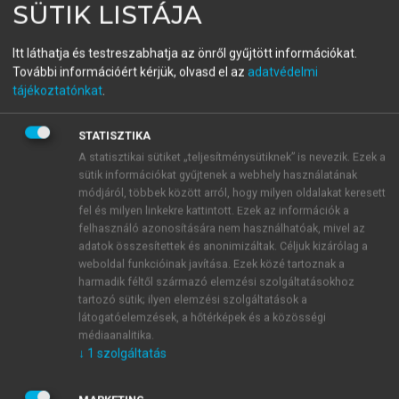
menu_book
SÜTIK LISTÁJA
OLVASÁS
Pszichológia
Itt láthatja és testreszabhatja az önről gyűjtött információkat.
További információért kérjük, olvasd el az
adatvédelmi
tájékoztatónkat
.
A kognitív képességek és a
STATISZTIKA
tehetség természete és
A statisztikai sütiket „teljesítménysütiknek” is nevezik. Ezek a
meghatározói
sütik információkat gyűjtenek a webhely használatának
módjáról, többek között arról, hogy milyen oldalakat keresett
Fodor Szilvia–Kovács Kristóf
fel és milyen linkekre kattintott. Ezek az információk a
felhasználó azonosítására nem használhatóak, mivel az
adatok összesítettek és anonimizáltak. Céljuk kizárólag a
weboldal funkcióinak javítása. Ezek közé tartoznak a
harmadik féltől származó elemzési szolgáltatásokhoz
tartozó sütik; ilyen elemzési szolgáltatások a
látogatóelemzések, a hőtérképek és a közösségi
médiaanalitika.
↓
1
szolgáltatás