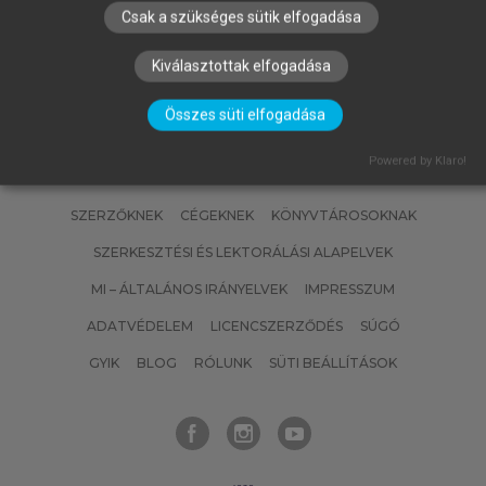
Csak a szükséges sütik elfogadása
Kiválasztottak elfogadása
Összes süti elfogadása
Powered by Klaro!
SZERZŐKNEK
CÉGEKNEK
KÖNYVTÁROSOKNAK
SZERKESZTÉSI ÉS LEKTORÁLÁSI ALAPELVEK
MI – ÁLTALÁNOS IRÁNYELVEK
IMPRESSZUM
ADATVÉDELEM
LICENCSZERZŐDÉS
SÚGÓ
GYIK
BLOG
RÓLUNK
SÜTI BEÁLLÍTÁSOK