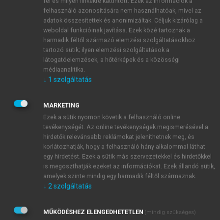
fel és milyen linkekre kattintott. Ezek az információk a
A Magyar Hypertonia Társaság
felhasználó azonosítására nem használhatóak, mivel az
állásfoglalása, 6. módosított és
adatok összesítettek és anonimizáltak. Céljuk kizárólag a
kiegészített kiadás. Hypertonia és
weboldal funkcióinak javítása. Ezek közé tartoznak a
Nephrologia 2004; 8(S2):13–52.
harmadik féltől származó elemzési szolgáltatásokhoz
Guidelines Committee: 2003 European
tartozó sütik; ilyen elemzési szolgáltatások a
látogatóelemzések, a hőtérképek és a közösségi
Society of Hypertension European Society
médiaanalitika.
of Cardiology guidelines for the
↓
1
szolgáltatás
management of arterial hypertension. J.
Hypertens. 2003; 21:1011–1053.
MARKETING
Farsang C, Sleight P. Isolated systolic
Ezek a sütik nyomon követik a felhasználó online
hypertension: Cardiovascular risk and
tevékenységét. Az online tevékenységek megismerésével a
treatment benefits. European Society of
hirdetők relevánsabb reklámokat jeleníthetnek meg, és
Hypertension Svcientific Newsletter.
korlátozhatják, hogy a felhasználó hány alkalommal láthat
Update on Hypertension Management. J
egy hirdetést. Ezek a sütik más szervezetekkel és hirdetőkkel
is megoszthatják ezeket az információkat. Ezek állandó sütik,
Hypertens 2001; 19:2279–2281.
amelyek szinte mindig egy harmadik féltől származnak.
Staessen J, Amery A, Fagard R. Isolated
↓
2
szolgáltatás
systolic hypertension in the elderly. J
Hypertens 1990; 8:393-405. -4
MŰKÖDÉSHEZ ELENGEDHETETLEN
(mindig szükséges)
Staessen JA, Gasowski J, Wang JG.