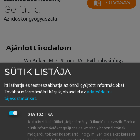
menu_book
OLVASÁS
Geriátria
Az időskor gyógyászata
Ajánlott irodalom
VanAuker MD, Strom JA. Pathophysiology
of hypertension in the elderly. Am J
SÜTIK LISTÁJA
Geriatric Cardiol 2000; 9:16–26.
Chobanian AV, et al. The Seventh Report of
Itt láthatja és testreszabhatja az önről gyűjtött információkat.
the Joint National Committee on
További információért kérjük, olvasd el az
adatvédelmi
Prevention, Detection, Evaluation, and
tájékoztatónkat
.
Treatment of High Blood Pressure. The
JNC 7 Report. JAMA 2003; 289:2560–
STATISZTIKA
2572.
A statisztikai sütiket „teljesítménysütiknek” is nevezik. Ezek a
Kiss I, Farsang Cs. (szerk.): A hypertonia
sütik információkat gyűjtenek a webhely használatának
betegség kezelésének szakmai irányelvei.
módjáról, többek között arról, hogy milyen oldalakat keresett