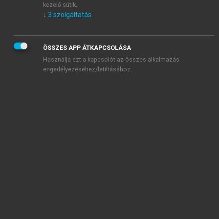
kezelő sütik.
↓
3
szolgáltatás
ÖSSZES APP ÁTKAPCSOLÁSA
Használja ezt a kapcsolót az összes alkalmazás
engedélyezéséhez/letiltásához.
TARTALOMJEGYZÉK
Geriátria
Impresszum
chevron_right
I. Szekció. Az időskor általános kérdései
chevron_right
II. Szekció. Az idős betegek vizsgálata-gondozása: