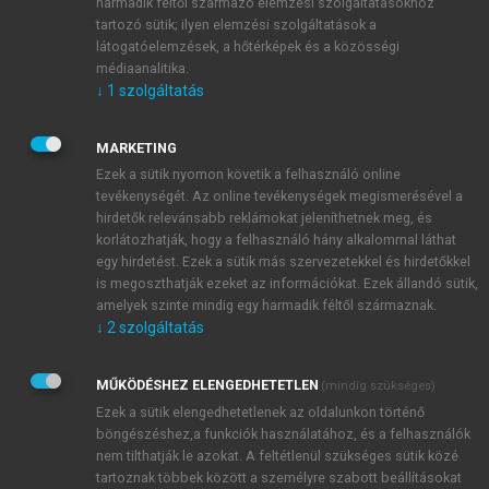
noradrenalin adható. Jobbkamra-elégtelenségben a
harmadik féltől származó elemzési szolgáltatásokhoz
tartozó sütik; ilyen elemzési szolgáltatások a
dobutamin javítja a kamrafunkciót, de fokozhatja a
látogatóelemzések, a hőtérképek és a közösségi
hypotensiót, ezért általában dopaminnal együtt
médiaanalitika.
alkalmazzuk. Az oxigénterápia nem nélkülözhető és a
↓
1
szolgáltatás
thrombolyticus kezelés megkezdését is mérlegelnünk
kell. A légzési elégtelenség gyakran csak intubatióval
MARKETING
és gépi lélegeztetéssel oldható meg. Ha masszív
Ezek a sütik nyomon követik a felhasználó online
embolisatióban a thrombolyticus kezelés ellenjavalt
tevékenységét. Az online tevékenységek megismerésével a
és tárgyi, valamint személyi feltételei adottak,
hirdetők relevánsabb reklámokat jeleníthetnek meg, és
pulmonalis embolectomia végzendő.
korlátozhatják, hogy a felhasználó hány alkalommal láthat
egy hirdetést. Ezek a sütik más szervezetekkel és hirdetőkkel
is megoszthatják ezeket az információkat. Ezek állandó sütik,
amelyek szinte mindig egy harmadik féltől származnak.
↓
2
szolgáltatás
MŰKÖDÉSHEZ ELENGEDHETETLEN
(mindig szükséges)
Ezek a sütik elengedhetetlenek az oldalunkon történő
böngészéshez,a funkciók használatához, és a felhasználók
nem tilthatják le azokat. A feltétlenül szükséges sütik közé
tartoznak többek között a személyre szabott beállításokat