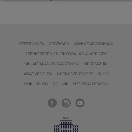
SZERZŐKNEK
CÉGEKNEK
KÖNYVTÁROSOKNAK
SZERKESZTÉSI ÉS LEKTORÁLÁSI ALAPELVEK
MI – ÁLTALÁNOS IRÁNYELVEK
IMPRESSZUM
ADATVÉDELEM
LICENCSZERZŐDÉS
SÚGÓ
GYIK
BLOG
RÓLUNK
SÜTI BEÁLLÍTÁSOK