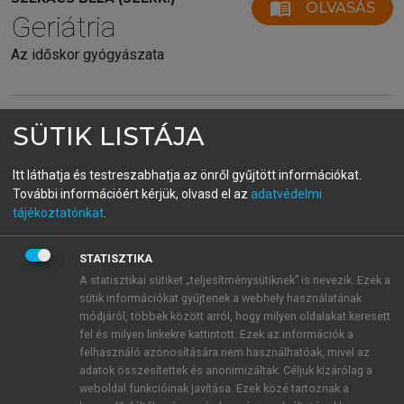
menu_book
OLVASÁS
Geriátria
Az időskor gyógyászata
SÜTIK LISTÁJA
29.4.4. A masszív tüdőembolisatio
hemodinamikai kezelése
Itt láthatja és testreszabhatja az önről gyűjtött információkat.
Masszív tüdőembolisatiót kell feltételeznünk minden
További információért kérjük, olvasd el az
adatvédelmi
olyan esetben, amikor hirtelen kezdetű hypotensio,
tájékoztatónkat
.
extrém fokú hypoxaemia, elektromechanikus
disszociáció vagy szívmegállás lép fel. Ilyenkor a
STATISZTIKA
szupportív kezelést azonnal meg kell kezdenünk.
A statisztikai sütiket „teljesítménysütiknek” is nevezik. Ezek a
Súlyos hypotensio és/vagy hypoxia esetén fiziológiás
sütik információkat gyűjtenek a webhely használatának
módjáról, többek között arról, hogy milyen oldalakat keresett
sóoldat gyors infúziója szükséges, figyelve arra,
fel és milyen linkekre kattintott. Ezek az információk a
hogy a jobbkamra-diszfunkciót a volumenterheléssel
felhasználó azonosítására nem használhatóak, mivel az
ne rontsuk. Ha masszív embolisatio esetén
adatok összesítettek és anonimizáltak. Céljuk kizárólag a
sóinfúzióra a tenzió nem emelkedik, dopamin vagy
weboldal funkcióinak javítása. Ezek közé tartoznak a