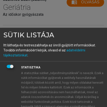
menu_book
OLVASÁS
Geriátria
Az időskor gyógyászata
SÜTIK LISTÁJA
30.3.5. Perifériás vénabetegségek
diagnózisa
Itt láthatja és testreszabhatja az önről gyűjtött információkat.
Fizikális vizsgálat, tünetek:
lágyék, lábszár, lábikra,
További információért kérjük, olvasd el az
adatvédelmi
tájékoztatónkat
.
talp fájdalma.
Fájdalomprovokációs tesztek:
lábikrafájdalom lábfej dorsalflexiójára
STATISZTIKA
(Homans-jel), illetve lábikra kézzel
A statisztikai sütiket „teljesítménysütiknek” is nevezik. Ezek a
sütik információkat gyűjtenek a webhely használatának
(Mayrjel) vagy vérnyomásmérő
módjáról, többek között arról, hogy milyen oldalakat keresett
mandzsettával való megszorítására
fel és milyen linkekre kattintott. Ezek az információk a
(Lowenbergjel); talpfájdalom talp
felhasználó azonosítására nem használhatóak, mivel az
nyomásásra (Payr-jel).
adatok összesítettek és anonimizáltak. Céljuk kizárólag a
Oedemás, duzzadt végtagon (oldalkülönbség
weboldal funkcióinak javítása. Ezek közé tartoznak a
harmadik féltől származó elemzési szolgáltatásokhoz