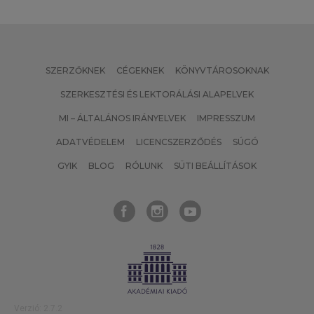
SZERZŐKNEK
CÉGEKNEK
KÖNYVTÁROSOKNAK
SZERKESZTÉSI ÉS LEKTORÁLÁSI ALAPELVEK
MI – ÁLTALÁNOS IRÁNYELVEK
IMPRESSZUM
ADATVÉDELEM
LICENCSZERZŐDÉS
SÚGÓ
GYIK
BLOG
RÓLUNK
SÜTI BEÁLLÍTÁSOK
Verzió: 2.7.2