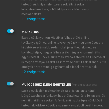
a körfogatban) fénylő cyanoticus bőr.
tartozó sütik; ilyen elemzési szolgáltatások a
Duplex-UH: nem komprimálható a véna, az
látogatóelemzések, a hőtérképek és a közösségi
áramlás beszűkült.
médiaanalitika.
Ha a fenti két eljárás nem ad biztos diagnózist,
↓
1
szolgáltatás
CT-, illetve MR-angiographia végzendő.
D-dimer-teszt: negativitása a friss thrombosis
MARKETING
ellen szól. Pozitív esetben lehet DIC, tumor,
Ezek a sütik nyomon követik a felhasználó online
műtét is az ok.
tevékenységét. Az online tevékenységek megismerésével a
hirdetők relevánsabb reklámokat jeleníthetnek meg, és
korlátozhatják, hogy a felhasználó hány alkalommal láthat
egy hirdetést. Ezek a sütik más szervezetekkel és hirdetőkkel
is megoszthatják ezeket az információkat. Ezek állandó sütik,
amelyek szinte mindig egy harmadik féltől származnak.
↓
2
szolgáltatás
MŰKÖDÉSHEZ ELENGEDHETETLEN
(mindig szükséges)
Ezek a sütik elengedhetetlenek az oldalunkon történő
böngészéshez,a funkciók használatához, és a felhasználók
nem tilthatják le azokat. A feltétlenül szükséges sütik közé
tartoznak többek között a személyre szabott beállításokat