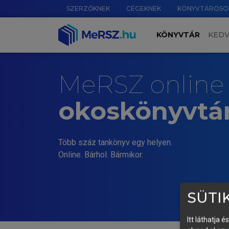
SZERZŐKNEK
CÉGEKNEK
KÖNYVTÁROSO
KÖNYVTÁR
KED
MeRSZ online
okoskönyvtá
Több száz tankönyv egy helyen.
Online. Bárhol. Bármikor.
SÜTIK
Itt láthatja 