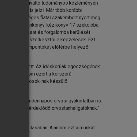
i érdeklődést kiváltó tudományos közleményén
 részvétele is jelzi. Már több korábbi
és több tehetséges fiatal szakembert nyert meg
mi geriátriai tankönyv-kézikönyv 17 szekcióba
önyv bemutatását és forgalomba kerülését
a sebészeti perioperatív teendőkben
gáló korszerű szerkesztői elképzelések. Ezt
e
egy klinikai szempontokat előtérbe helyező
nyv születetett. Az időskorúak egészségének
jövőben. Ajánlom ezért a korszerű
önböző szakorvosok-nak készülő
ítást nyújt a mindennapos orvosi gyakorlatban is.
iátria iránt érdeklődő orvostanhallgatóknak.”
észülés biztosításában. Ajánlom ezt a munkát