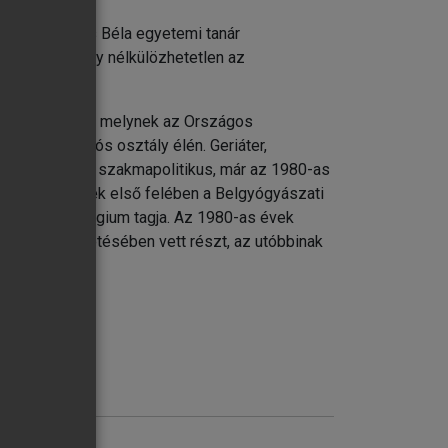
 végre Székács Béla egyetemi tanár
kű könyv, amely nélkülözhetetlen az
káján dolgozik, melynek az Országos
i-rehabilitációs osztály élén. Geriáter,
alistája. Aktív szakmapolitikus, már az 1980-as
z 1990-es évek első felében a Belgyógyászati
i Szakmai Kollégium tagja. Az 1980-as évek
Társaság vezetésében vett részt, az utóbbinak