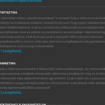
adatvédelmi tájékoztatónkat
.
TATISZTIKA
 statisztikai sütiket „teljesítménysütiknek” is nevezik. Ezek a sütik információka
ebhely használatának módjáról, többek között arról, hogy milyen oldalakat kere
ilyen linkekre kattintott. Ezek az információk a felhasználó azonosítására nem
asználhatóak, mivel az adatok összesítettek és anonimizáltak. Céljuk kizáróla
unkcióinak javítása. Ezek közé tartoznak a harmadik féltől származó elemzési
zolgáltatásokhoz tartozó sütik; ilyen elemzési szolgáltatások a látogatóelemz
onságait befolyásoló faktorok az öreg
őtérképek és a közösségi médiaanalitika.
1
szolgáltatás
nek megváltozása, illetve azon faktoroknak a változása, 
et tulajdonságainak befolyásolására. Az öregedés folyamata sz
MARKETING
 Az ECM számos komponense – hosszú biológiai felezési id
zek a sütik nyomon követik a felhasználó online tevékenységét. Az online tev
amatkárosodások, valamint a nem enzimatikus glikoziláció, 
egismerésével a hirdetők relevánsabb reklámokat jeleníthetnek meg, és korlát
megkülönböztetni az öregedés genetikailag programozott, illet
 felhasználó hány alkalommal láthat egy hirdetést. Ezek a sütik más szervezete
irdetőkkel is megoszthatják ezeket az információkat. Ezek állandó sütik, amely
indig egy harmadik féltől származnak.
2
szolgáltatás
TARTALOMJEGYZÉK
ŰKÖDÉSHEZ ELENGEDHETETLEN