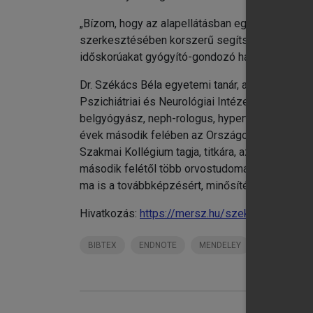
„Bízom, hogy az alapellátásban egyre több csal
szerkesztésében korszerű segítséget nyújtó egy
időskorúakat gyógyító-gondozó háziorvosi munk
Dr. Székács Béla egyetemi tanár, az MTA dokto
Pszichiátriai és Neurológiai Intézetbe kihelyezet
belgyógyász, neph-rologus, hypertonologus szak
évek második felében az Országos Belgyógyásza
Szakmai Kollégium tagja, titkára, az egészségüg
második felétől több orvostudományi társaság,
ma is a továbbképzésért, minősítésért felelős a
Hivatkozás:
https://mersz.hu/szekacs-geriatria
BIBTEX
ENDNOTE
MENDELEY
ZOTERO