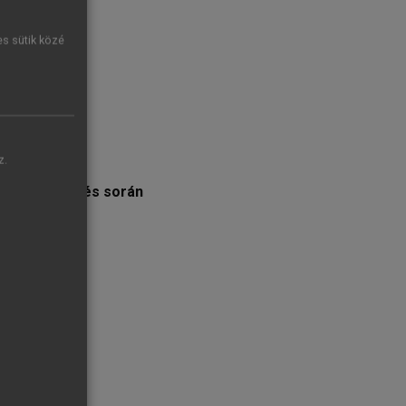
es sütik közé
z.
dése
rok az öregedés során
rban