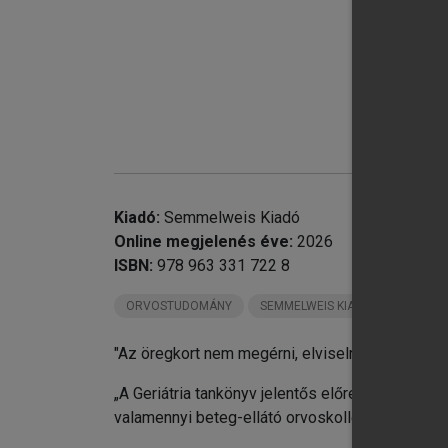
chevron_right
chevron_right
chevron_right
chevron_right
chevron_right
chevron_right
II
Kiadó:
Semmelweis Kiadó
chevron_right
II
Online megjelenés éve:
2026
chevron_right
IV
ISBN:
978 963 331 722 8
chevron_right
V.
chevron_right
VI
ORVOSTUDOMÁNY
SEMMELWEIS KIADÓ KÖNYVEI
chevron_right
VI
"Az öregkort nem megérni, elviselni, művészet."
chevron_right
VI
chevron_right
IX
„A Geriátria tankönyv jelentős előrelépés idősk
chevron_right
X.
valamennyi beteg-ellátó orvoskollégám figyelmé
chevron_right
XI