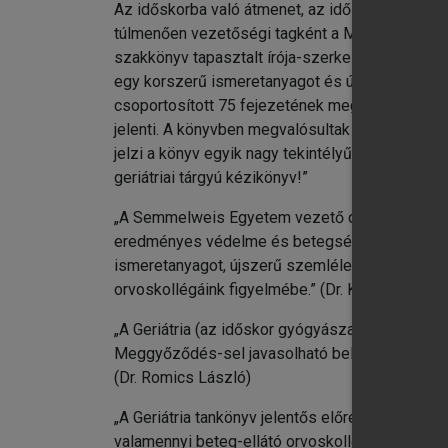
Az időskorba való átmenet, az időskor iránti 
chevron_right
XI
túlmenően vezetőségi tagként a Magyar Menopauz
chevron_right
XI
szakkönyv tapasztalt írója-szerkesztőjeként 20
chevron_right
XI
egy korszerű ismeretanyagot és újszerű problém
chevron_right
XV
csoportosított 75 fejezetének megírásához. K
chevron_right
XV
jelenti. A könyvben megvalósultak az idős bete
chevron_right
XV
jelzi a könyv egyik nagy tekintélyű lektorának, 
chevron_right
Fü
geriátriai tárgyú kézikönyv!”
„A Semmelweis Egyetem vezető oktatóinak mun
eredményes védelme és betegségeik hatékony el
ismeretanyagot, újszerű szemléletet adó Geriá
orvoskollégáink figyelmébe.” (Dr. Kopper László
„A Geriátria (az időskor gyógyászata) könyv régi
Meggyőződés-sel javasolható belgyógyászoknak, 
(Dr. Romics László)
„A Geriátria tankönyv jelentős előrelépés idősk
valamennyi beteg-ellátó orvoskollégám figyelmé