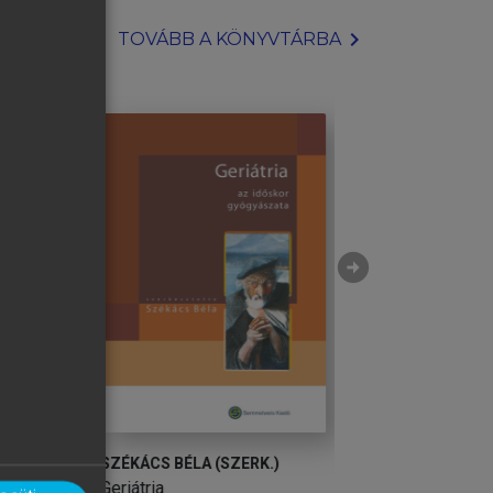
chevron_right
TOVÁBB A KÖNYVTÁRBA
arrow_circle_right
SZÉKÁCS BÉLA (SZERK.)
SZÉKÁCS BÉLA (S
Geriátria
Geriátria