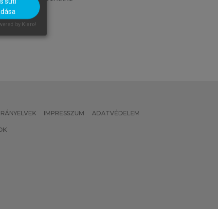
 süti
adása
ered by Klaro!
 IRÁNYELVEK
IMPRESSZUM
ADATVÉDELEM
OK