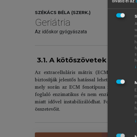
olvasd el az
SZÉKÁCS BÉLA (SZERK.)
S
Geriátria
A
w
Az időskor gyógyászata
m
h
f
s
3.1. A kötőszövetek tulajd
h
↓
Az extracelluláris mátrix (ECM) összetevői
biztosítják jelentős hatással lehetnek a szöv
mely során az ECM fenotípusa megváltozik.
E
foglaló enzimatikus és nem enzimatikus foly
m
miatt idővel instabilizálódhat. Fontos lehet 
a
összetevőit.
h
m
↓
M