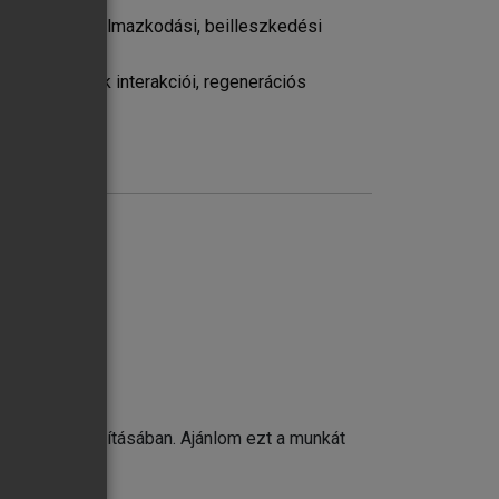
 státusa, alkalmazkodási, beilleszkedési
kórfolyamatok interakciói, regenerációs
ellátásában
an; a rehabilitáció lehetőségei és határai
tikai szempontok
ások
észülés biztosításában. Ajánlom ezt a munkát
gedés során
alapelvei