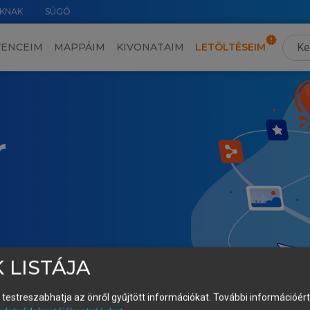
KNAK
SÚGÓ
VENCEIM
MAPPÁIM
KIVONATAIM
LETÖLTÉSEIM
r
 LISTÁJA
és testreszabhatja az önről gyűjtött információkat.
További információért 