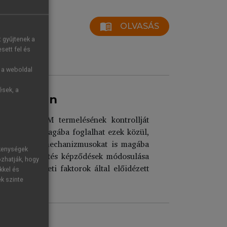
menu_book
OLVASÁS
t gyűjtenek a
sett fel és
g a weboldal
ések, a
edés során
melyek az ECM termelésének kontrollját
ámos faktort magába foglalhat ezek közül,
ő, a repair mechanizmusokat is magába
ékenységek
és a keresztkötés képződések módosulása
ozhatják, hogy
ve a környezeti faktorok által előidézett
kkel és
ek szinte