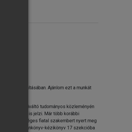
ások
gedés során
alapelvei
észülés biztosításában. Ajánlom ezt a munkát
a sebészeti perioperatív teendőkben
e
i érdeklődést kiváltó tudományos közleményén
 részvétele is jelzi. Már több korábbi
és több tehetséges fiatal szakembert nyert meg
mi geriátriai tankönyv-kézikönyv 17 szekcióba