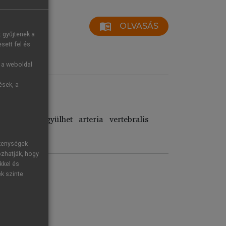
menu_book
OLVASÁS
t gyűjtenek a
sett fel és
g a weboldal
ések, a
” vért. Vegyülhet arteria vertebralis
ékenységek
ozhatják, hogy
kkel és
ek szinte