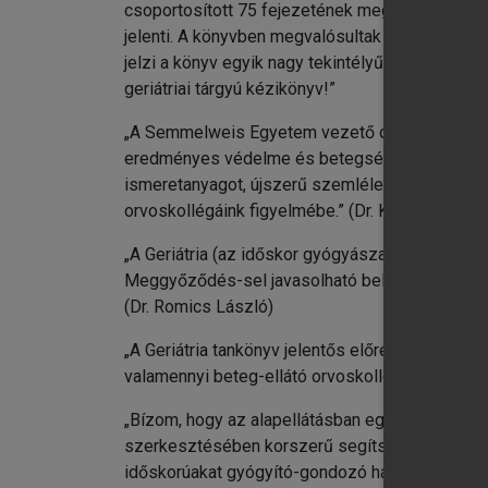
csoportosított 75 fejezetének megírásához. K
jelenti. A könyvben megvalósultak az idős bete
jelzi a könyv egyik nagy tekintélyű lektorának, 
geriátriai tárgyú kézikönyv!”
„A Semmelweis Egyetem vezető oktatóinak mun
eredményes védelme és betegségeik hatékony el
ismeretanyagot, újszerű szemléletet adó Geriá
orvoskollégáink figyelmébe.” (Dr. Kopper László
„A Geriátria (az időskor gyógyászata) könyv régi
Meggyőződés-sel javasolható belgyógyászoknak, 
(Dr. Romics László)
„A Geriátria tankönyv jelentős előrelépés idősk
valamennyi beteg-ellátó orvoskollégám figyelmé
„Bízom, hogy az alapellátásban egyre több csal
szerkesztésében korszerű segítséget nyújtó egy
időskorúakat gyógyító-gondozó háziorvosi munk