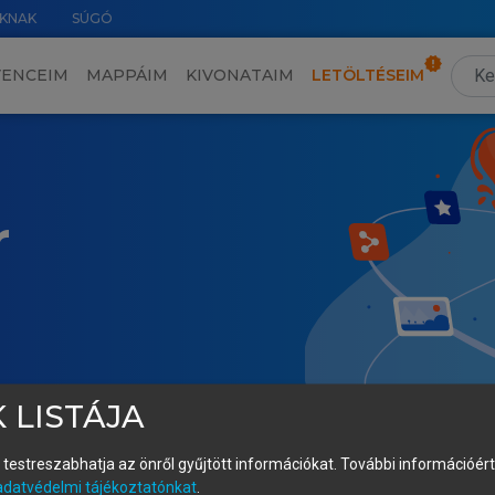
KNAK
SÚGÓ
VENCEIM
MAPPÁIM
KIVONATAIM
LETÖLTÉSEIM
r
 LISTÁJA
és testreszabhatja az önről gyűjtött információkat.
További információért 
adatvédelmi tájékoztatónkat
.