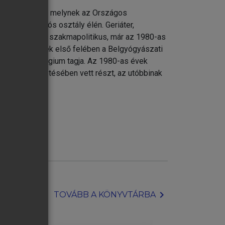
káján dolgozik, melynek az Országos
i-rehabilitációs osztály élén. Geriáter,
alistája. Aktív szakmapolitikus, már az 1980-as
z 1990-es évek első felében a Belgyógyászati
i Szakmai Kollégium tagja. Az 1980-as évek
Társaság vezetésében vett részt, az utóbbinak
chevron_right
TOVÁBB A KÖNYVTÁRBA