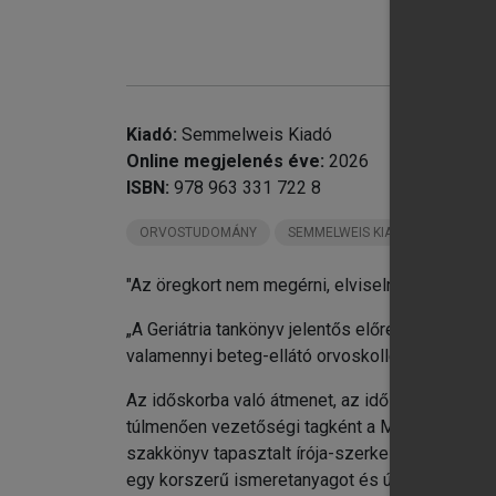
chevron_right
IV
chevron_right
V.
chevron_right
VI
chevron_right
VI
chevron_right
VI
Kiadó:
Semmelweis Kiadó
chevron_right
IX
Online megjelenés éve:
2026
chevron_right
X.
ISBN:
978 963 331 722 8
chevron_right
XI
ORVOSTUDOMÁNY
SEMMELWEIS KIADÓ KÖNYVEI
chevron_right
XI
chevron_right
XI
"Az öregkort nem megérni, elviselni, művészet."
chevron_right
XI
chevron_right
XV
„A Geriátria tankönyv jelentős előrelépés idősk
chevron_right
XV
valamennyi beteg-ellátó orvoskollégám figyelmé
chevron_right
XV
Az időskorba való átmenet, az időskor iránti 
chevron_right
Fü
túlmenően vezetőségi tagként a Magyar Menopauz
szakkönyv tapasztalt írója-szerkesztőjeként 20
egy korszerű ismeretanyagot és újszerű problém