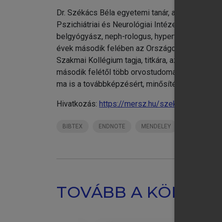
Dr. Székács Béla egyetemi tanár, az MTA dokto
Pszichiátriai és Neurológiai Intézetbe kihelyezet
belgyógyász, neph-rologus, hypertonologus szak
évek második felében az Országos Belgyógyásza
Szakmai Kollégium tagja, titkára, az egészségüg
második felétől több orvostudományi társaság,
ma is a továbbképzésért, minősítésért felelős a
Hivatkozás:
https://mersz.hu/szekacs-geriatria
BIBTEX
ENDNOTE
MENDELEY
ZOTERO
TOVÁBB A KÖNYVT