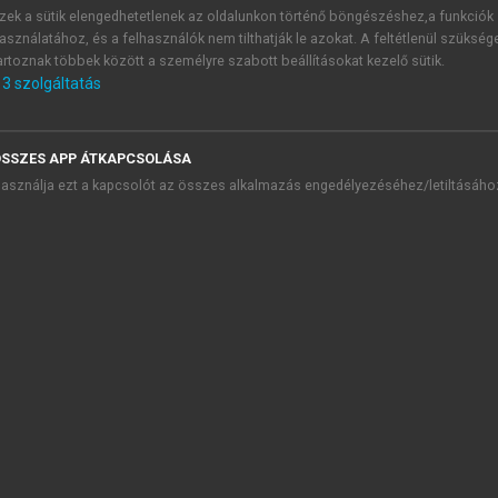
 Szekció. Az időskor általános kérdései
zek a sütik elengedhetetlenek az oldalunkon történő böngészéshez,a funkciók
asználatához, és a felhasználók nem tilthatják le azokat. A feltétlenül szükség
. Szekció. Az idős betegek vizsgálata-gondozása: orvosi-jogi-e
artoznak többek között a személyre szabott beállításokat kezelő sütik.
I. Szekció. Szív- és érrendszeri rendellenességek
3
szolgáltatás
23. Hypertonia időskorban
24. Atherosclerosis
25. Koszorúérbetegségek
SSZES APP ÁTKAPCSOLÁSA
26. Szív balkamraelégtelenség
asználja ezt a kapcsolót az összes alkalmazás engedélyezéséhez/letiltásáho
27. Myocardialis infarctus időskorban
28. Ritmuszavarok
29. Pulmonalis embolisatio
30. Perifériás keringési zavarok
31. Nyaki verőerek atherosclerosisa
chevron_right
31.1. Carotis interna szindróma (carotis arterial disease, CA
31.2. Az arteria vertebralis stenosisa
31.3. „Subclavian steal” szindróma
31.4. Arteria brachiocephalica (anonyma) stenosisa
Ajánlott irodalom