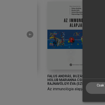
arrow_circle_left
VÁN
FALUS ANDRÁS, BUZÁS EDIT,
F
HOLUB MARIANNA CSILLA,
H
 és funkcionális
RAJNAVÖLGYI ÉVA (SZERK.)
R
Csak 
et
Az immunológia alapjai
A