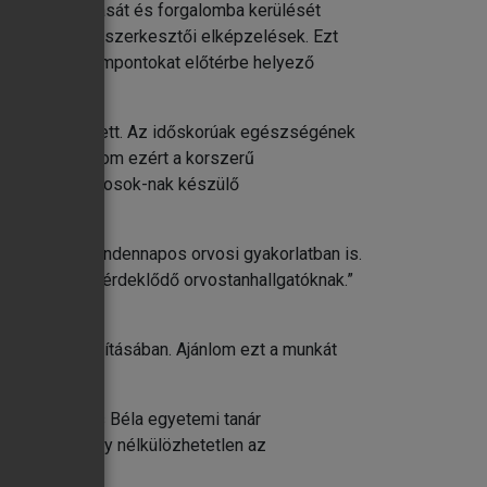
önyv bemutatását és forgalomba kerülését
gáló korszerű szerkesztői elképzelések. Ezt
egy klinikai szempontokat előtérbe helyező
nyv születetett. Az időskorúak egészségének
jövőben. Ajánlom ezért a korszerű
önböző szakorvosok-nak készülő
ítást nyújt a mindennapos orvosi gyakorlatban is.
iátria iránt érdeklődő orvostanhallgatóknak.”
észülés biztosításában. Ajánlom ezt a munkát
 végre Székács Béla egyetemi tanár
kű könyv, amely nélkülözhetetlen az