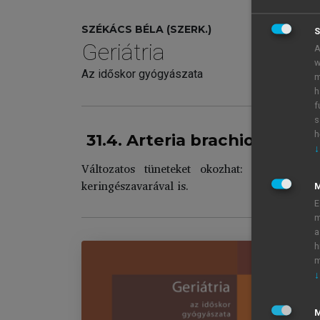
SZÉKÁCS BÉLA (SZERK.)
S
Geriátria
A
w
Az időskor gyógyászata
m
h
f
s
h
31.4. Arteria brachiocephal
↓
Változatos tüneteket okozhat: a carotis c
keringészavarával is.
E
m
a
h
m
↓
Ge
Im
M