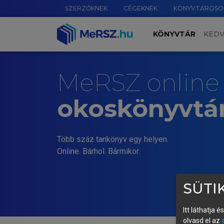
SZERZŐKNEK
CÉGEKNEK
KÖNYVTÁROSO
KÖNYVTÁR
KED
MeRSZ online
okoskönyvtá
Több száz tankönyv egy helyen.
Online. Bárhol. Bármikor.
SÜTIK
Itt láthatja 
olvasd el az