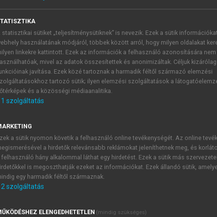
TATISZTIKA
 statisztikai sütiket „teljesítménysütiknek” is nevezik. Ezek a sütik információka
ebhely használatának módjáról, többek között arról, hogy milyen oldalakat kere
ilyen linkekre kattintott. Ezek az információk a felhasználó azonosítására nem
asználhatóak, mivel az adatok összesítettek és anonimizáltak. Céljuk kizáróla
unkcióinak javítása. Ezek közé tartoznak a harmadik féltől származó elemzési
zolgáltatásokhoz tartozó sütik; ilyen elemzési szolgáltatások a látogatóelemz
őtérképek és a közösségi médiaanalitika.
ica (anonyma) stenosisa
1
szolgáltatás
ommunis eredése előtti szűkület esetén a carotisból „lop
MARKETING
zek a sütik nyomon követik a felhasználó online tevékenységét. Az online tev
egismerésével a hirdetők relevánsabb reklámokat jeleníthetnek meg, és korlát
 felhasználó hány alkalommal láthat egy hirdetést. Ezek a sütik más szervezete
irdetőkkel is megoszthatják ezeket az információkat. Ezek állandó sütik, amely
TARTALOMJEGYZÉK
indig egy harmadik féltől származnak.
2
szolgáltatás
riátria
presszum
ŰKÖDÉSHEZ ELENGEDHETETLEN
(mindig szükséges)