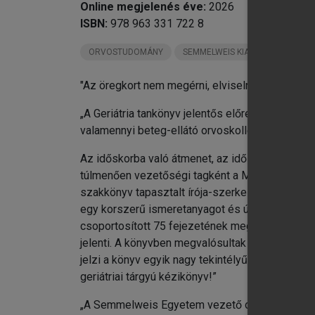
Online megjelenés éve:
2026
chevron_right
IX
ISBN:
978 963 331 722 8
chevron_right
X.
chevron_right
XI
ORVOSTUDOMÁNY
SEMMELWEIS KIADÓ KÖNYVEI
chevron_right
XI
"Az öregkort nem megérni, elviselni, művészet."
chevron_right
XI
chevron_right
XI
„A Geriátria tankönyv jelentős előrelépés idősk
chevron_right
XV
valamennyi beteg-ellátó orvoskollégám figyelmé
chevron_right
XV
Az időskorba való átmenet, az időskor iránti 
chevron_right
XV
túlmenően vezetőségi tagként a Magyar Menopauz
chevron_right
Fü
szakkönyv tapasztalt írója-szerkesztőjeként 20
egy korszerű ismeretanyagot és újszerű problém
csoportosított 75 fejezetének megírásához. K
jelenti. A könyvben megvalósultak az idős bete
jelzi a könyv egyik nagy tekintélyű lektorának, 
geriátriai tárgyú kézikönyv!”
„A Semmelweis Egyetem vezető oktatóinak mun