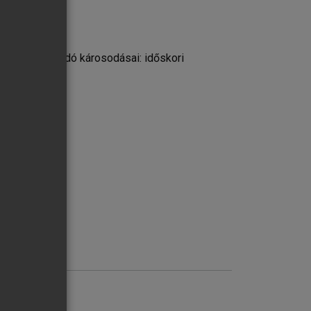
z is kapcsolódó károsodásai: időskori
ások