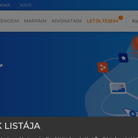
KNAK
SÚGÓ
VENCEIM
MAPPÁIM
KIVONATAIM
LETÖLTÉSEIM
r
 LISTÁJA