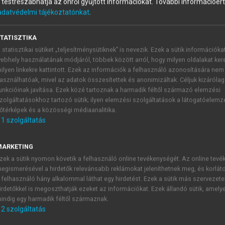
és testreszabhatja az önről gyűjtött információkat.
További információért 
adatvédelmi tájékoztatónkat
.
TATISZTIKA
 statisztikai sütiket „teljesítménysütiknek” is nevezik. Ezek a sütik információka
ebhely használatának módjáról, többek között arról, hogy milyen oldalakat kere
ilyen linkekre kattintott. Ezek az információk a felhasználó azonosítására nem
asználhatóak, mivel az adatok összesítettek és anonimizáltak. Céljuk kizáróla
unkcióinak javítása. Ezek közé tartoznak a harmadik féltől származó elemzési
zolgáltatásokhoz tartozó sütik; ilyen elemzési szolgáltatások a látogatóelemz
őtérképek és a közösségi médiaanalitika.
bban paranoid psychosisok.
1
szolgáltatás
nítése problémát
jelenthet, hiszen csak tünettan alapján a két ent
, de előfordul. Ismert, hogy férfiaknál a schizophrenia domi
MARKETING
dődik, egy kisebb incidenciacsúccsal 45–50 éves kor között. 
zek a sütik nyomon követik a felhasználó online tevékenységét. Az online tev
hotikus tüneteket a paranoid tartalmak uralják.
egismerésével a hirdetők relevánsabb reklámokat jeleníthetnek meg, és korlát
a paranoid tünetek szignifikáns összefüggést mutatnak kognitív
 felhasználó hány alkalommal láthat egy hirdetést. Ezek a sütik más szervezete
rásokkal (CT, MRI) vizsgálva is különbség mutatkozik: a késői
irdetőkkel is megoszthatják ezeket az információkat. Ezek állandó sütik, amely
indig egy harmadik féltől származnak.
kamratágulat és a corticalis atrophia gyakoribb előfordulása j
2
szolgáltatás
pontos előfordulási gyakorisága nem pontosan tisztázott, v