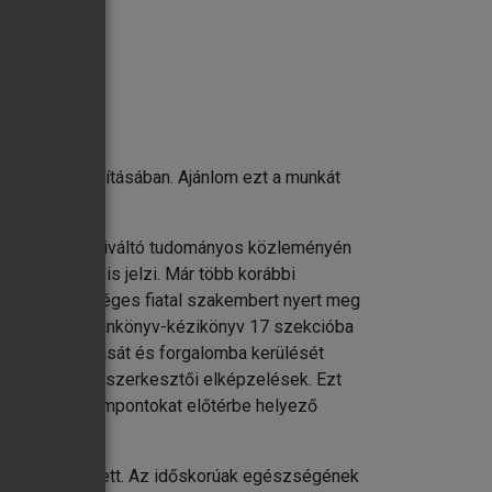
gedés során
alapelvei
észülés biztosításában. Ajánlom ezt a munkát
a sebészeti perioperatív teendőkben
i érdeklődést kiváltó tudományos közleményén
e
 részvétele is jelzi. Már több korábbi
és több tehetséges fiatal szakembert nyert meg
mi geriátriai tankönyv-kézikönyv 17 szekcióba
önyv bemutatását és forgalomba kerülését
gáló korszerű szerkesztői elképzelések. Ezt
egy klinikai szempontokat előtérbe helyező
nyv születetett. Az időskorúak egészségének