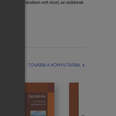
Társaság vezetésében vett részt, az utóbbinak
chevron_right
TOVÁBB A KÖNYVTÁRBA