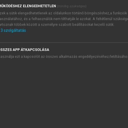
ieket. Egyre több vizsgálat adatai jelzik, hogy 65 év felett a 
ŰKÖDÉSHEZ ELENGEDHETETLEN
ban fordulnak elő.
(mindig szükséges)
zek a sütik elengedhetetlenek az oldalunkon történő böngészéshez,a funkciók
iális izoláció, egyedüllét, érzékszervi károsodás, komorbid sz
asználatához, és a felhasználók nem tilthatják le azokat. A feltétlenül szükség
korban a depresszió gyakran pszichotikus „szintű”, így idő
artoznak többek között a személyre szabott beállításokat kezelő sütik.
etben a prognózis jó: antidepresszív terápia és kis dózisú an
3
szolgáltatás
st jelent.
SSZES APP ÁTKAPCSOLÁSA
asználja ezt a kapcsolót az összes alkalmazás engedélyezéséhez/letiltásáho
TARTALOMJEGYZÉK
riátria
presszum
 Szekció. Az időskor általános kérdései
. Szekció. Az idős betegek vizsgálata-gondozása: orvosi-jogi-e
I. Szekció. Szív- és érrendszeri rendellenességek
. Szekció. Időskori neurológiai és pszichiátriai kórképek
32. Agyi keringészavarok időskorban