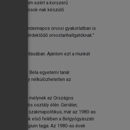
jövőben. Ajánlom ezért a korszerű
önböző szakorvosok-nak készülő
ítást nyújt a mindennapos orvosi gyakorlatban is.
iátria iránt érdeklődő orvostanhallgatóknak.”
észülés biztosításában. Ajánlom ezt a munkát
 végre Székács Béla egyetemi tanár
kű könyv, amely nélkülözhetetlen az
káján dolgozik, melynek az Országos
i-rehabilitációs osztály élén. Geriáter,
alistája. Aktív szakmapolitikus, már az 1980-as
z 1990-es évek első felében a Belgyógyászati
i Szakmai Kollégium tagja. Az 1980-as évek