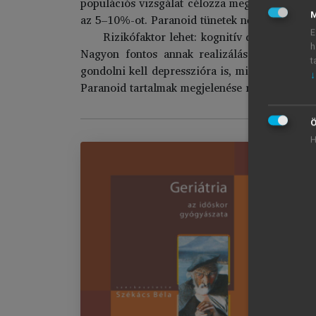
populációs vizsgálat célozza meg a 65 év felett
M
az 5–10%-ot. Paranoid tünetek nőknél gyakrab
E
Rizikófaktor lehet: kognitív deficit, szoc
h
Nagyon fontos annak realizálása, hogy idős
t
gondolni kell depresszióra is, mivel ilyen es
↓
Paranoid tartalmak megjelenése rossz prognózi
Ö
H
Ge
Im
chevron_right
I.
chevron_right
II
chevron_right
II
chevron_right
IV
chevron_right