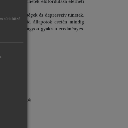
pszichotikus tünetek előfordulása elérheti
omatikus betegségek és depresszív tünetek.
es sütik közé
skori paranoid állapotok esetén mindig
tipszichotikum nagyon gyakran eredményes.
z.
tikai szempontok