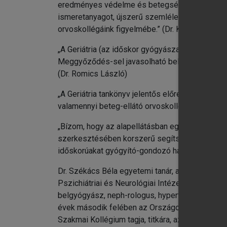
eredményes védelme és betegségeik hatékony el
ismeretanyagot, újszerű szemléletet adó Geriá
orvoskollégáink figyelmébe.” (Dr. Kopper László
„A Geriátria (az időskor gyógyászata) könyv régi
Meggyőződés-sel javasolható belgyógyászoknak, 
(Dr. Romics László)
„A Geriátria tankönyv jelentős előrelépés idősk
valamennyi beteg-ellátó orvoskollégám figyelmé
„Bízom, hogy az alapellátásban egyre több csal
szerkesztésében korszerű segítséget nyújtó egy
időskorúakat gyógyító-gondozó háziorvosi munk
Dr. Székács Béla egyetemi tanár, az MTA dokto
Pszichiátriai és Neurológiai Intézetbe kihelyezet
belgyógyász, neph-rologus, hypertonologus szak
évek második felében az Országos Belgyógyásza
Szakmai Kollégium tagja, titkára, az egészségüg