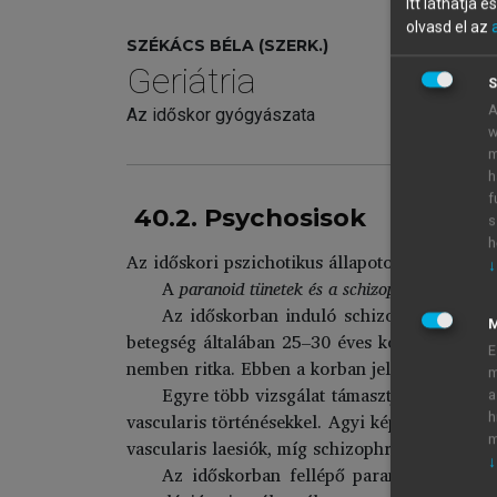
Itt láthatja 
olvasd el az
SZÉKÁCS BÉLA (SZERK.)
Geriátria
S
A
Az időskor gyógyászata
w
m
h
f
40.2. Psychosisok
s
h
Az időskori pszichotikus állapotok leggyakra
↓
A
paranoid tünetek és a schizophrenia elkülö
Az időskorban induló schizophrenia ritka
betegség általában 25–30 éves kor között kez
E
nemben ritka. Ebben a korban jelentkező pszic
m
Egyre több vizsgálat támasztja alá, hogy 
a
vascularis történésekkel. Agyi képalkotó eljá
h
m
vascularis laesiók, míg schizophreniára az agy
↓
Az időskorban fellépő paranoid tünetek 