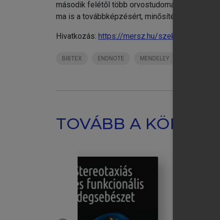
második felétől több orvostudományi társaság,
ma is a továbbképzésért, minősítésért felelős a
Hivatkozás:
https://mersz.hu/szekacs-geriatria
BIBTEX
ENDNOTE
MENDELEY
ZOTERO
TOVÁBB A KÖNYVT