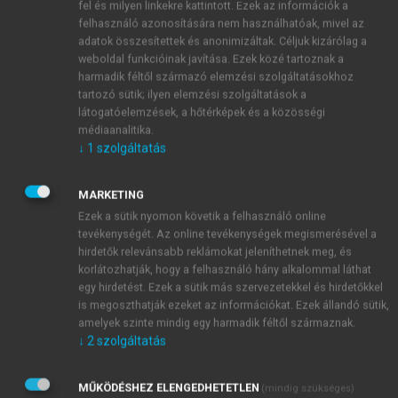
prostata-hyperplasia áll.
fel és milyen linkekre kattintott. Ezek az információk a
felhasználó azonosítására nem használhatóak, mivel az
80 éves korban előfordulása 80%
adatok összesítettek és anonimizáltak. Céljuk kizárólag a
lehet, de többnyire csak a betegek egy
weboldal funkcióinak javítása. Ezek közé tartoznak a
harmadánál okoz panaszokat.
harmadik féltől származó elemzési szolgáltatásokhoz
A tünetek gyógyszeres kezeléssel jól
tartozó sütik; ilyen elemzési szolgáltatások a
csökkenthetők.
látogatóelemzések, a hőtérképek és a közösségi
médiaanalitika.
↓
1
szolgáltatás
Prostatarák
(dr. Romics Imre)
Az időskori, férfiakban előforduló
MARKETING
daganatok közül a prostatarák
Ezek a sütik nyomon követik a felhasználó online
incidenciája (21%) a legmagasabb.
tevékenységét. Az online tevékenységek megismerésével a
A prostatarák korai diagnózisa (PSA,
hirdetők relevánsabb reklámokat jeleníthetnek meg, és
biopsia) és radikális műtéti kezelése
korlátozhatják, hogy a felhasználó hány alkalommal láthat
jelentősen javítja a túlélést.
egy hirdetést. Ezek a sütik más szervezetekkel és hirdetőkkel
A gyógyszeres kezelés (teljes
is megoszthatják ezeket az információkat. Ezek állandó sütik,
amelyek szinte mindig egy harmadik féltől származnak.
androgén blokád) többnyire csak az
↓
2
szolgáltatás
életminőséget javítja.
MŰKÖDÉSHEZ ELENGEDHETETLEN
Hólyagrák
(dr. Romics Imre)
(mindig szükséges)