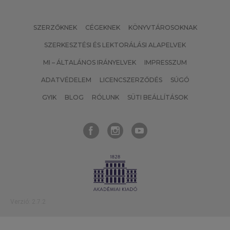
SZERZŐKNEK
CÉGEKNEK
KÖNYVTÁROSOKNAK
SZERKESZTÉSI ÉS LEKTORÁLÁSI ALAPELVEK
MI – ÁLTALÁNOS IRÁNYELVEK
IMPRESSZUM
ADATVÉDELEM
LICENCSZERZŐDÉS
SÚGÓ
GYIK
BLOG
RÓLUNK
SÜTI BEÁLLÍTÁSOK
Verzió: 2.7.2