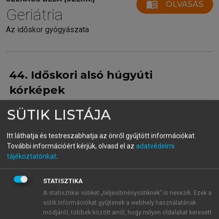
menu_book
OLVASÁS
Geriátria
Az időskor gyógyászata
44. Időskori alsó húgyúti
kórképek
dr. Hamvas Antal – dr. Romics Imre
SÜTIK LISTÁJA
Itt láthatja és testreszabhatja az önről gyűjtött információkat.
További információért kérjük, olvasd el az
adatvédelmi
tájékoztatónkat
.
Összefoglalás
STATISZTIKA
Benignus prostata-hypertrophia (dr. Hamvas Antal)
A statisztikai sütiket „teljesítménysütiknek” is nevezik. Ezek a
Az idős férfi vizelési panaszainak
sütik információkat gyűjtenek a webhely használatának
hátterében leggyakrabban a benignus
módjáról, többek között arról, hogy milyen oldalakat keresett