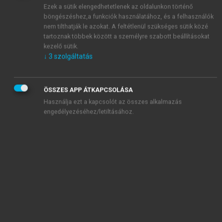
Ezek a sütik elengedhetetlenek az oldalunkon történő
A hólyagrák az időskor második
böngészéshez,a funkciók használatához, és a felhasználók
leggyakoribb urológiai daganata A nő-
nem tilthatják le azokat. A feltétlenül szükséges sütik közé
férfi arány 1:3., prognózisa infiltratív
tartoznak többek között a személyre szabott beállításokat
voltától /izomréteg inváziója/ függ.
kezelő sütik.
A felületes daganatok az eltávolítás
↓
3
szolgáltatás
után immun-kemoterápiával, míg az
előrehaladottak radikális műtéttel
ÖSSZES APP ÁTKAPCSOLÁSA
(cystectomia+hólyagképzés)
Használja ezt a kapcsolót az összes alkalmazás
gyógyíthatók.
engedélyezéséhez/letiltásához.
Idős nők hólyagpanaszai, vizeletincontinentia
(dr.
Hamvas Antal)
Az idős nők 30–50%-a számol be
vizelettartási vagy ürítési zavarokról.
Ezek oka lehet anatómiai eltérés
(cystokele) vagy idegrendszeri
elváltozás (központi vagy perifériás).
A kezelésben döntő az urodinamiás