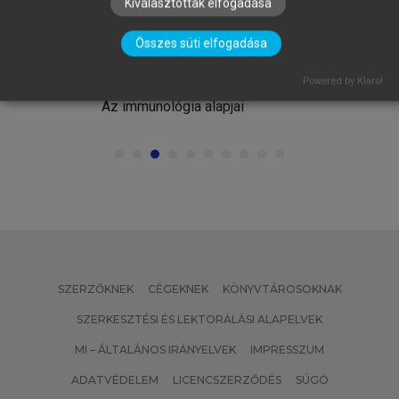
Kiválasztottak elfogadása
Összes süti elfogadása
FALUS ANDRÁS, BUZÁS EDIT, HOLUB
MARIANNA CSILLA, RAJNAVÖLGYI
Powered by Klaro!
ÉVA (SZERK.)
Az immunológia alapjai
SZERZŐKNEK
CÉGEKNEK
KÖNYVTÁROSOKNAK
SZERKESZTÉSI ÉS LEKTORÁLÁSI ALAPELVEK
MI – ÁLTALÁNOS IRÁNYELVEK
IMPRESSZUM
ADATVÉDELEM
LICENCSZERZŐDÉS
SÚGÓ