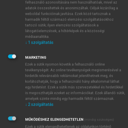
a TPA (Tissue Polypeptide Antigen)
felhasználó azonosítására nem használhatóak, mivel az
vizsgálatok nem eléggé megbízhatóak
adatok összesítettek és anonimizáltak. Céljuk kizárólag a
hólyagtumormarkerként.
weboldal funkcióinak javítása. Ezek közé tartoznak a
harmadik féltől származó elemzési szolgáltatásokhoz
Cystoscopia:
tartozó sütik; ilyen elemzési szolgáltatások a
invazívitása miatt szűrésre nem alkalmas.
látogatóelemzések, a hőtérképek és a közösségi
Intravénás urographia:
médiaanalitika.
drága, csak előrehaladott tumor
↓
1
szolgáltatás
identifikálására alkalmas.
Veszélyeztetett populáció szűrése:
MARKETING
dohányzóknak, alkoholfogyasztóknak,
Ezek a sütik nyomon követik a felhasználó online
transzplantált, csökkent immunitású,
tevékenységét. Az online tevékenységek megismerésével a
hemodializált betegeknek, a bőr és festékiparban
hirdetők relevánsabb reklámokat jeleníthetnek meg, és
korlátozhatják, hogy a felhasználó hány alkalommal láthat
dolgozóknak rendszeres vizeletüledék és UH-os
egy hirdetést. Ezek a sütik más szervezetekkel és hirdetőkkel
vizsgálat szükséges.
is megoszthatják ezeket az információkat. Ezek állandó sütik,
amelyek szinte mindig egy harmadik féltől származnak.
Jelenleg nem létezik megbízható, olcsó szűrési
↓
2
szolgáltatás
eljárás, így mind a mai napig is a hólyagtumorok
diagnosztizálása a panaszok alapján (makroszkópos
MŰKÖDÉSHEZ ELENGEDHETETLEN
(mindig szükséges)
vérvizelés) vagy véletlenszerűen (hasi UH, más ok
Ezek a sütik elengedhetetlenek az oldalunkon történő