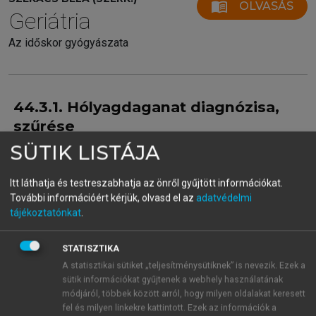
menu_book
OLVASÁS
Geriátria
Az időskor gyógyászata
44.3.1. Hólyagdaganat diagnózisa,
szűrése
SÜTIK LISTÁJA
A húgyhólyagdaganatok diagnosztizálása szűrés
során, a tünetek alapján vagy véletlenszerűen
történik.
Itt láthatja és testreszabhatja az önről gyűjtött információkat.
Lehetséges szűrési
módszerek:
További információért kérjük, olvasd el az
adatvédelmi
tájékoztatónkat
.
Vizeletüledék-vizsgálat.
Ultrahangvizsgálat.
Vizelet cytológia.
STATISZTIKA
Tumormarker:
A statisztikai sütiket „teljesítménysütiknek” is nevezik. Ezek a
sütik információkat gyűjtenek a webhely használatának
sem a BTA (Bladder Tumor Antigen) teszt,
módjáról, többek között arról, hogy milyen oldalakat keresett
sem a NMPs (Nuclear Matrix Protein), sem
fel és milyen linkekre kattintott. Ezek az információk a