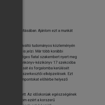
a sebészeti perioperatív teendőkben
e
észülés biztosításában. Ajánlom ezt a munkát
i érdeklődést kiváltó tudományos közleményén
 részvétele is jelzi. Már több korábbi
és több tehetséges fiatal szakembert nyert meg
mi geriátriai tankönyv-kézikönyv 17 szekcióba
önyv bemutatását és forgalomba kerülését
gáló korszerű szerkesztői elképzelések. Ezt
egy klinikai szempontokat előtérbe helyező
nyv születetett. Az időskorúak egészségének
jövőben. Ajánlom ezért a korszerű