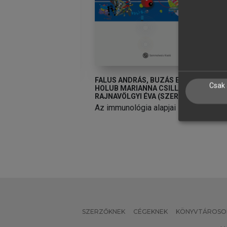
VÁN
FALUS ANDRÁS, BUZÁS EDIT,
F
Csak 
HOLUB MARIANNA CSILLA,
H
 és funkcionális
RAJNAVÖLGYI ÉVA (SZERK.)
R
et
Az immunológia alapjai
A
SZERZŐKNEK
CÉGEKNEK
KÖNYVTÁROSO