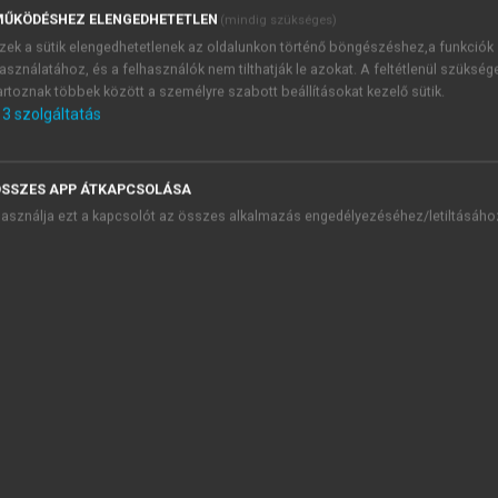
ó, a krónikusan fennálló incontinentiák pontos ismerete a korre
ŰKÖDÉSHEZ ELENGEDHETETLEN
(mindig szükséges)
i kezelés célja a beteg rehabilitációja. Amennyiben a fels
zek a sütik elengedhetetlenek az oldalunkon történő böngészéshez,a funkciók
asználatához, és a felhasználók nem tilthatják le azokat. A feltétlenül szükség
étek és nadrágpelenkák állnak rendelkezésre, melyekkel a be
artoznak többek között a személyre szabott beállításokat kezelő sütik.
3
szolgáltatás
SSZES APP ÁTKAPCSOLÁSA
TARTALOMJEGYZÉK
asználja ezt a kapcsolót az összes alkalmazás engedélyezéséhez/letiltásáho
riátria
presszum
 Szekció. Az időskor általános kérdései
. Szekció. Az idős betegek vizsgálata-gondozása: orvosi-jogi-e
I. Szekció. Szív- és érrendszeri rendellenességek
. Szekció. Időskori neurológiai és pszichiátriai kórképek
 Szekció. A vese és az urogenitalis traktus betegségei
43. A vese időskori rendellenességei, veseelégtelenség