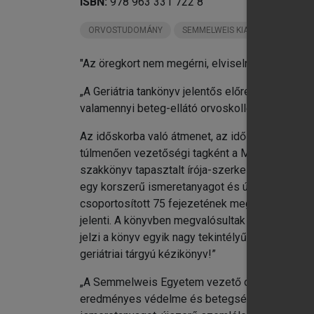
ISBN:
978 963 331 722 8
chevron_right
XI
ORVOSTUDOMÁNY
SEMMELWEIS KIADÓ KÖNYVEI
chevron_right
XV
chevron_right
XV
"Az öregkort nem megérni, elviselni, művészet."
chevron_right
XV
chevron_right
Fü
„A Geriátria tankönyv jelentős előrelépés idősk
valamennyi beteg-ellátó orvoskollégám figyelmé
Az időskorba való átmenet, az időskor iránti 
túlmenően vezetőségi tagként a Magyar Menopauz
szakkönyv tapasztalt írója-szerkesztőjeként 20
egy korszerű ismeretanyagot és újszerű problém
csoportosított 75 fejezetének megírásához. K
jelenti. A könyvben megvalósultak az idős bete
jelzi a könyv egyik nagy tekintélyű lektorának, 
geriátriai tárgyú kézikönyv!”
„A Semmelweis Egyetem vezető oktatóinak mun
eredményes védelme és betegségeik hatékony el