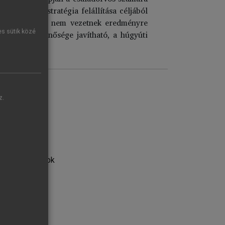
kt kezelési stratégia felállítása céljából
orolt kezelések nem vezetnek eredményre
es sütik közé
tegek életminősége javítható, a húgyúti
z.
tikai szempontok