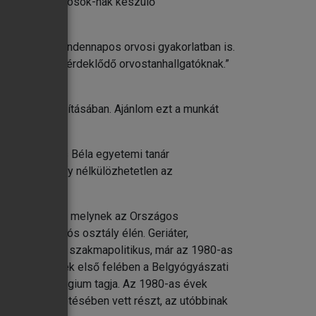
önböző szakorvosok-nak készülő
ítást nyújt a mindennapos orvosi gyakorlatban is.
iátria iránt érdeklődő orvostanhallgatóknak.”
észülés biztosításában. Ajánlom ezt a munkát
 végre Székács Béla egyetemi tanár
kű könyv, amely nélkülözhetetlen az
káján dolgozik, melynek az Országos
i-rehabilitációs osztály élén. Geriáter,
alistája. Aktív szakmapolitikus, már az 1980-as
z 1990-es évek első felében a Belgyógyászati
i Szakmai Kollégium tagja. Az 1980-as évek
Társaság vezetésében vett részt, az utóbbinak