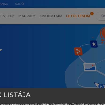
KNAK
SÚGÓ
VENCEIM
MAPPÁIM
KIVONATAIM
LETÖLTÉSEIM
r
 LISTÁJA