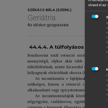
Itt láthatja 
olvasd el az
SZÉKÁCS BÉLA (SZERK.)
Geriátria
S
A
Az időskor gyógyászata
w
m
h
f
44.4.4. A túlfolyásos incontin
s
h
Rendszerint totál retenció során kialakult 
↓
mennyiségű, olykor akár több liter vizele
túltelődésének, szinte kicsordul a hólyag ka
hólyagnyak elzáródását okozza (BPH, strictur
E
Az incontinentia e fajtájának kezelése a
m
szükséges, hiszen a retenció csak fokozato
a
alkalmazható vagy epicystostomia helyezhető 
h
Az incontinentiafajták közötti differen
m
↓
nőgyógyász, családorvos, együttműködését igé
valamint a húgyutak állapotára is. A gondos a