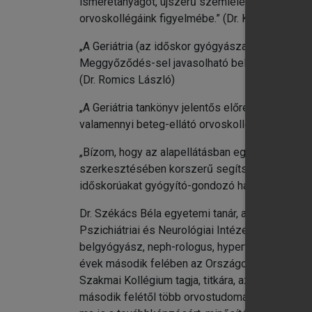
ismeretanyagot, újszerű szemléletet adó Geriá
orvoskollégáink figyelmébe.” (Dr. Kopper László
„A Geriátria (az időskor gyógyászata) könyv régi
Meggyőződés-sel javasolható belgyógyászoknak, 
(Dr. Romics László)
„A Geriátria tankönyv jelentős előrelépés idősk
valamennyi beteg-ellátó orvoskollégám figyelmé
„Bízom, hogy az alapellátásban egyre több csal
szerkesztésében korszerű segítséget nyújtó egy
időskorúakat gyógyító-gondozó háziorvosi munk
Dr. Székács Béla egyetemi tanár, az MTA dokto
Pszichiátriai és Neurológiai Intézetbe kihelyezet
belgyógyász, neph-rologus, hypertonologus szak
évek második felében az Országos Belgyógyásza
Szakmai Kollégium tagja, titkára, az egészségüg
második felétől több orvostudományi társaság,