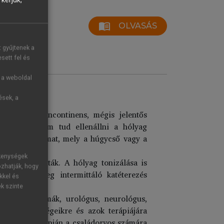
kérjük,
menu_book
OLVASÁS
t gyűjtenek a
sett fel és
g a weboldal
ések, a
beteg, noha incontinens, mégis jelentős
 záróizma nem tud ellenállni a hólyag
hanikus folyamat, mely a húgycső vagy a
ékenységek
tiót létrehozták. A hólyag tonizálása is
ozhatják, hogy
n átmenetileg intermittáló katéterezés
kkel és
ek szinte
 és a társzakmák, urológus, neurológus,
a társbetegségeikre és azok terápiájára
ek ismerete alapján a családorvos számára