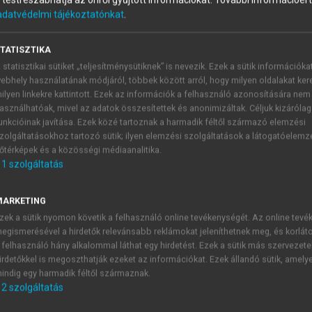
és testreszabhatja az önről gyűjtött információkat.
További információért 
adatvédelmi tájékoztatónkat
.
TATISZTIKA
 statisztikai sütiket „teljesítménysütiknek” is nevezik. Ezek a sütik információka
ebhely használatának módjáról, többek között arról, hogy milyen oldalakat kere
ilyen linkekre kattintott. Ezek az információk a felhasználó azonosítására nem
asználhatóak, mivel az adatok összesítettek és anonimizáltak. Céljuk kizáróla
unkcióinak javítása. Ezek közé tartoznak a harmadik féltől származó elemzési
entia
zolgáltatásokhoz tartozó sütik; ilyen elemzési szolgáltatások a látogatóelemz
őtérképek és a közösségi médiaanalitika.
állapot. A paradox incontinentia nevet is viseli, hiszen a 
1
szolgáltatás
t van a hólyagjában. Az incontinentia oka, hogy a hólyag
pacitását meghaladó mennyiségű vizelet. Oka rendszerint mec
MARKETING
a) vagy neurogen ok.
zek a sütik nyomon követik a felhasználó online tevékenységét. Az online tev
zoknak az okoknak a megszüntetéséből áll, melyek az obstruc
egismerésével a hirdetők relevánsabb reklámokat jeleníthetnek meg, és korlát
san lesz felszámolható. Jelentős mennyiségű retenció eseté
 felhasználó hány alkalommal láthat egy hirdetést. Ezek a sütik más szervezete
be.
irdetőkkel is megoszthatják ezeket az információkat. Ezek állandó sütik, amely
ciáldiagnózis nagy felkészültséget, komoly műszeres hátteret
indig egy harmadik féltől származnak.
2
szolgáltatás
nyli. Figyelemmel kell lenni a beteg általános állapotára, 
namnézisfelvétele, a fizikális vizsgálat, a beteg gyógyszerein