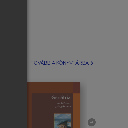
chevron_right
TOVÁBB A KÖNYVTÁRBA
arrow_circle_right