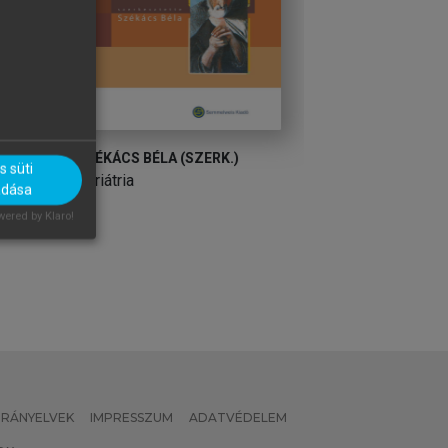
SZÉKÁCS BÉLA (SZERK.)
SZÉKÁCS BÉLA (S
 süti
Geriátria
Geriátria
adása
ered by Klaro!
 IRÁNYELVEK
IMPRESSZUM
ADATVÉDELEM