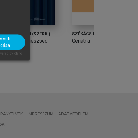
SZÉKÁCS BÉLA (SZERK.)
SZÉKÁCS BÉLA (S
 süti
Geriátria
Geriátria
adása
ered by Klaro!
 IRÁNYELVEK
IMPRESSZUM
ADATVÉDELEM
OK