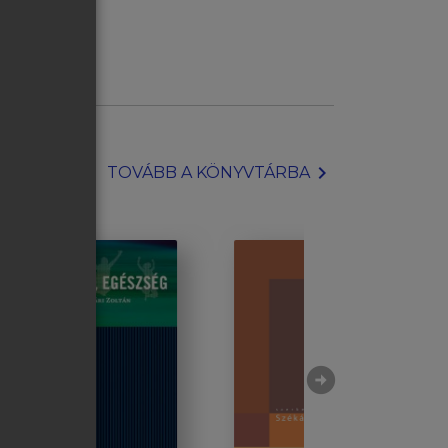
chevron_right
TOVÁBB A KÖNYVTÁRBA
arrow_circle_right