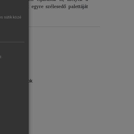
eavatkozások egyre szélesedő palettáját
es sütik közé
z.
tikai szempontok
ások
 időskorban