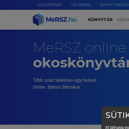
SZERZŐKNEK
CÉGEKNEK
KÖNYVTÁROSO
KÖNYVTÁR
KED
MeRSZ online
okoskönyvtá
Több száz tankönyv egy helyen.
Online. Bárhol. Bármikor.
SÜTIK
Itt láthatja 