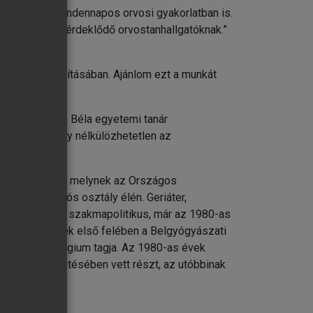
ítást nyújt a mindennapos orvosi gyakorlatban is.
iátria iránt érdeklődő orvostanhallgatóknak.”
észülés biztosításában. Ajánlom ezt a munkát
 végre Székács Béla egyetemi tanár
kű könyv, amely nélkülözhetetlen az
káján dolgozik, melynek az Országos
i-rehabilitációs osztály élén. Geriáter,
alistája. Aktív szakmapolitikus, már az 1980-as
z 1990-es évek első felében a Belgyógyászati
i Szakmai Kollégium tagja. Az 1980-as évek
Társaság vezetésében vett részt, az utóbbinak