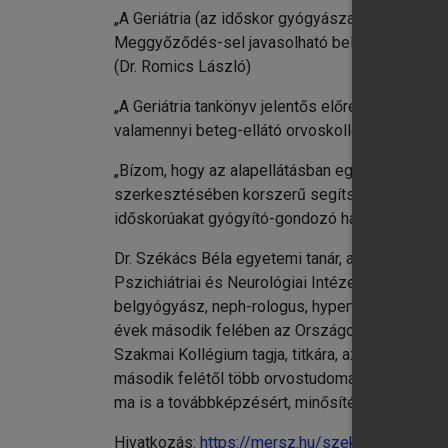
„A Geriátria (az időskor gyógyászata) könyv régi
Meggyőződés-sel javasolható belgyógyászoknak, 
(Dr. Romics László)
„A Geriátria tankönyv jelentős előrelépés idősk
valamennyi beteg-ellátó orvoskollégám figyelmé
„Bízom, hogy az alapellátásban egyre több csal
szerkesztésében korszerű segítséget nyújtó egy
időskorúakat gyógyító-gondozó háziorvosi munk
Dr. Székács Béla egyetemi tanár, az MTA dokto
Pszichiátriai és Neurológiai Intézetbe kihelyezet
belgyógyász, neph-rologus, hypertonologus szak
évek második felében az Országos Belgyógyásza
Szakmai Kollégium tagja, titkára, az egészségüg
második felétől több orvostudományi társaság,
ma is a továbbképzésért, minősítésért felelős a
Hivatkozás:
https://mersz.hu/szekacs-geriatria