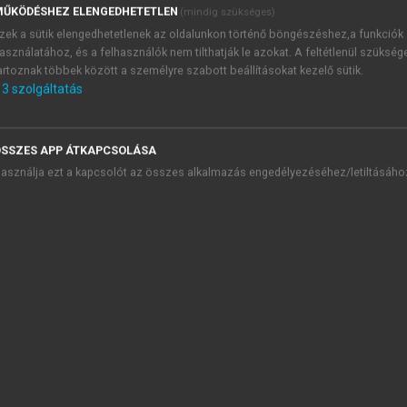
ŰKÖDÉSHEZ ELENGEDHETETLEN
(mindig szükséges)
de maga a foggyökér-implantáció is a preprotetikai műtéti b
zek a sütik elengedhetetlenek az oldalunkon történő böngészéshez,a funkciók
asználatához, és a felhasználók nem tilthatják le azokat. A feltétlenül szükség
artoznak többek között a személyre szabott beállításokat kezelő sütik.
3
szolgáltatás
TARTALOMJEGYZÉK
SSZES APP ÁTKAPCSOLÁSA
asználja ezt a kapcsolót az összes alkalmazás engedélyezéséhez/letiltásáho
riátria
presszum
 Szekció. Az időskor általános kérdései
. Szekció. Az idős betegek vizsgálata-gondozása: orvosi-jogi-e
I. Szekció. Szív- és érrendszeri rendellenességek
. Szekció. Időskori neurológiai és pszichiátriai kórképek
 Szekció. A vese és az urogenitalis traktus betegségei
. Szekció. Az idős beteg fogorvosi ellátása, szájsebészeti kihív
45. Sztomatológiai változások és a betegek fogorvosi ellátása
46. Szájsebészeti kihívások időskorú betegek kezelésében