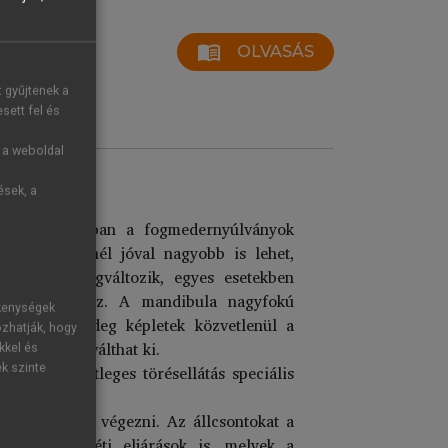
menu_book
OLVASÁS
t gyűjtenek a
sett fel és
g a weboldal
ések, a
sontok általában a fogmedernyúlványok
involúció ennél jóval nagyobb is lehet,
ősége is megváltozik, egyes esetekben
ém kemény lesz. A mandibula nagyfokú
ékenységek
ban futó ér-ideg képletek közvetlenül a
ozhatják, hogy
m fájdalmat válthat ki.
kkel és
mind az esetleges törésellátás speciális
ek szinte
sével el lehet végezni. Az állcsontokat a
 azok a műtéti eljárások is, melyek a