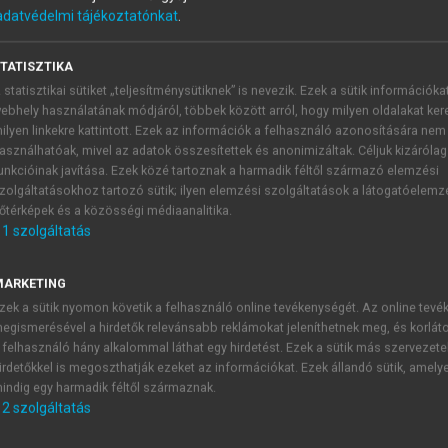
adatvédelmi tájékoztatónkat
.
TATISZTIKA
 statisztikai sütiket „teljesítménysütiknek” is nevezik. Ezek a sütik információka
ebhely használatának módjáról, többek között arról, hogy milyen oldalakat kere
ilyen linkekre kattintott. Ezek az információk a felhasználó azonosítására nem
asználhatóak, mivel az adatok összesítettek és anonimizáltak. Céljuk kizáróla
unkcióinak javítása. Ezek közé tartoznak a harmadik féltől származó elemzési
zolgáltatásokhoz tartozó sütik; ilyen elemzési szolgáltatások a látogatóelemz
őtérképek és a közösségi médiaanalitika.
oros összefüggést alkotnak. A fogak elvesztésekor az állc
1
szolgáltatás
 állcsont esetében 3 cm-t jelent minimálisan. Az állcsont-
cs szinte összeér (boszorkány ábrázolások). A csontok min
MARKETING
ék csontállomány a szerves anyagok elvesztésével extr
zek a sütik nyomon követik a felhasználó online tevékenységét. Az online tev
 feletti csontrész szinte teljesen eltűnhet, így a csatorná
egismerésével a hirdetők relevánsabb reklámokat jeleníthetnek meg, és korlát
yomja a szabadon fekvő ideget és a fogsor viselése neuralgifor
 felhasználó hány alkalommal láthat egy hirdetést. Ezek a sütik más szervezete
 fractura is lehet. Ezekben az esetekben mind a fogpótlás, 
irdetőkkel is megoszthatják ezeket az információkat. Ezek állandó sütik, amely
indig egy harmadik féltől származnak.
2
szolgáltatás
rinc-magasítást saját csípőcsont, vagy esetleg fibula beülteté
ozásokat preprotetikai műtéteknek nevezzük. Ide tartoznak