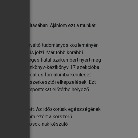
észülés biztosításában. Ajánlom ezt a munkát
i érdeklődést kiváltó tudományos közleményén
 részvétele is jelzi. Már több korábbi
és több tehetséges fiatal szakembert nyert meg
mi geriátriai tankönyv-kézikönyv 17 szekcióba
önyv bemutatását és forgalomba kerülését
gáló korszerű szerkesztői elképzelések. Ezt
egy klinikai szempontokat előtérbe helyező
nyv születetett. Az időskorúak egészségének
jövőben. Ajánlom ezért a korszerű
önböző szakorvosok-nak készülő