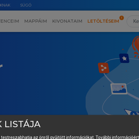
KNAK
SÚGÓ
VENCEIM
MAPPÁIM
KIVONATAIM
LETÖLTÉSEIM
r
 LISTÁJA
és testreszabhatja az önről gyűjtött információkat.
További információért 