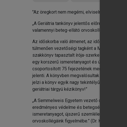
"Az öregkort nem megérni, elviselni, művészet."
„A Geriátria tankönyv jelentős előrelépés idősk
valamennyi beteg-ellátó orvoskollégám figyelmé
Az időskorba való átmenet, az időskor iránti 
túlmenően vezetőségi tagként a Magyar Menopauz
szakkönyv tapasztalt írója-szerkesztőjeként 20
egy korszerű ismeretanyagot és újszerű problém
csoportosított 75 fejezetének megírásához. K
jelenti. A könyvben megvalósultak az idős bete
jelzi a könyv egyik nagy tekintélyű lektorának, 
geriátriai tárgyú kézikönyv!”
„A Semmelweis Egyetem vezető oktatóinak mun
eredményes védelme és betegségeik hatékony el
ismeretanyagot, újszerű szemléletet adó Geriá
orvoskollégáink figyelmébe.” (Dr. Kopper László