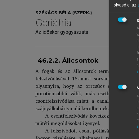
olvasd el az
SZÉKÁCS BÉLA (SZERK.)
Geriátria
S
A
Az időskor gyógyászata
w
m
h
f
46.2.2. Állcsontok
s
h
A fogak és az állcsontok természetesen sz
↓
felszívódásával 15-mm-t sorvadnak, ez a két
olyannyira, hogy az orrcsúcs és az állcsú
poroticusabbá válik, más esetben a marad
E
csontfelszívódása miatt a canalis mandibulae
m
szájnyálkahártya alá kerülhetnek. A protézis n
a
A csontfelszívódás következménye spontán
h
m
műtéti megoldásokat igényel.
↓
A felszívódott csont pótlására állcsontge
fogsor viselésére alkalmassá tevő beavatk