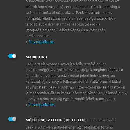
felhasználó azonosítására nem használhatóak, mivel az
betegségek között.
adatok összesítettek és anonimizáltak. Céljuk kizárólag a
A kezelést hematológiai centrumokban
weboldal funkcióinak javítása. Ezek közé tartoznak a
célszerű végezni speciális igényei
harmadik féltől származó elemzési szolgáltatásokhoz
miatt.
tartozó sütik; ilyen elemzési szolgáltatások a
A kuratív vagy palliatív kezelések
látogatóelemzések, a hőtérképek és a közösségi
médiaanalitika.
mellett legalább ugyanakkora
↓
1
szolgáltatás
jelentőséggel bír a szupportív terápia
az életminőség javításában.
MARKETING
Ezek a sütik nyomon követik a felhasználó online
tevékenységét. Az online tevékenységek megismerésével a
A malignus hematológiai betegségek gyakoriságukat
hirdetők relevánsabb reklámokat jeleníthetnek meg, és
tekintve elmaradnak ugyan a népbetegség számba
korlátozhatják, hogy a felhasználó hány alkalommal láthat
menő cukorbaj, magasvérnyomás-, valamint szív- és
egy hirdetést. Ezek a sütik más szervezetekkel és hirdetőkkel
érrendszeri betegségek mögött, mégis jelentőségüket
is megoszthatják ezeket az információkat. Ezek állandó sütik,
amelyek szinte mindig egy harmadik féltől származnak.
nem szabad alábecsülnünk. Egyrészt azért, mert
↓
2
szolgáltatás
összességében a betegek száma nem csekély,
másrészt mind a kórisme felállítása, mind a
MŰKÖDÉSHEZ ELENGEDHETETLEN
(mindig szükséges)
kezelésük szép kihívást jelent az elhivatott orvos
Ezek a sütik elengedhetetlenek az oldalunkon történő
számára. Minden életkorban előfordulhatnak,