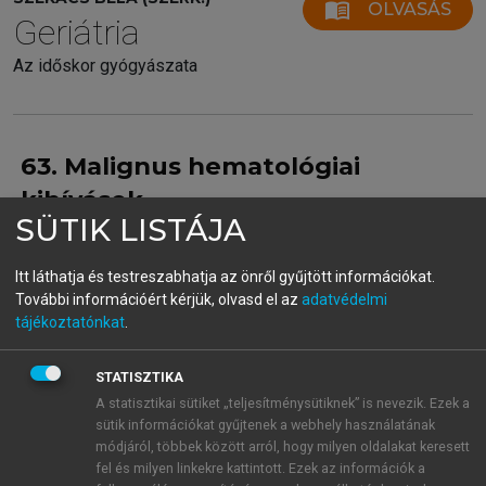
menu_book
OLVASÁS
Geriátria
Az időskor gyógyászata
63. Malignus hematológiai
kihívások
SÜTIK LISTÁJA
dr. Sréter Lidia – dr. Horvát-Karajz Károly
Itt láthatja és testreszabhatja az önről gyűjtött információkat.
További információért kérjük, olvasd el az
adatvédelmi
tájékoztatónkat
.
Összefoglalás
STATISZTIKA
Számos lymphoproliferativ és
A statisztikai sütiket „teljesítménysütiknek” is nevezik. Ezek a
myeloproliferativ betegség, illetve
sütik információkat gyűjtenek a webhely használatának
lymphoma, leukaemia képviselteti
módjáról, többek között arról, hogy milyen oldalakat keresett
magát a malignus hematologiai
fel és milyen linkekre kattintott. Ezek az információk a