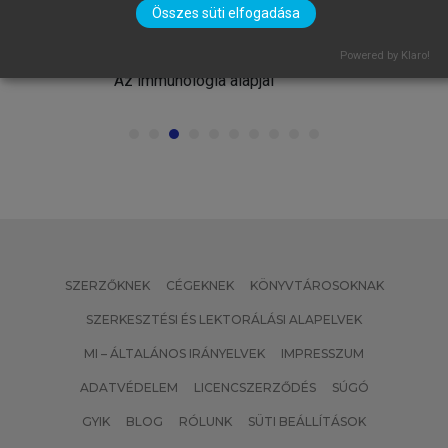
Összes süti elfogadása
FALUS ANDRÁS, BUZÁS EDIT, HOLUB
MARIANNA CSILLA, RAJNAVÖLGYI
Powered by Klaro!
ÉVA (SZERK.)
Az immunológia alapjai
SZERZŐKNEK
CÉGEKNEK
KÖNYVTÁROSOKNAK
SZERKESZTÉSI ÉS LEKTORÁLÁSI ALAPELVEK
MI – ÁLTALÁNOS IRÁNYELVEK
IMPRESSZUM
ADATVÉDELEM
LICENCSZERZŐDÉS
SÚGÓ
GYIK
BLOG
RÓLUNK
SÜTI BEÁLLÍTÁSOK