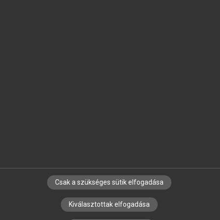
TOVÁBB A KÖNYVTÁRBA
chevron_right
TOVÁBB A KÖNYVTÁRBA
arrow_circle_left
arrow_circle_right
Csak a szükséges sütik elfogadása
Kiválasztottak elfogadása