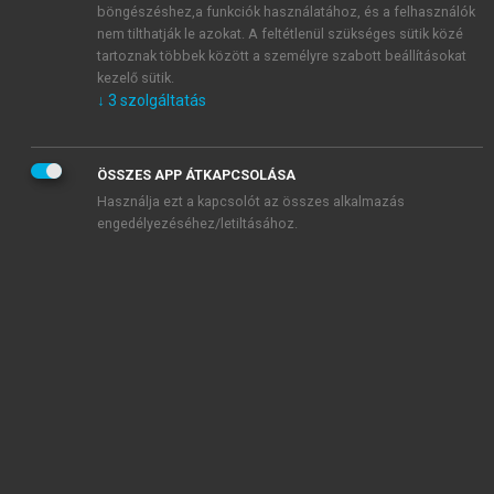
böngészéshez,a funkciók használatához, és a felhasználók
közülük egyesek azonban inkább fiatalokban, mások
nem tilthatják le azokat. A feltétlenül szükséges sütik közé
inkább idősekben lépnek fel, de vannak olyanok is,
tartoznak többek között a személyre szabott beállításokat
amelyek szélsőséges korosztályokat érinthetnek.
kezelő sütik.
Ezen betegségek diagnosztikája és kezelése is
↓
3
szolgáltatás
speciális felkészültséget igényel (úgy az
ismeretanyag, mint az eszköztár terén), így ezek a
ÖSSZES APP ÁTKAPCSOLÁSA
feladatok szakintézeteknek valók. Mégis
Használja ezt a kapcsolót az összes alkalmazás
felismerésükben és gondozásukban felelősségteljes
engedélyezéséhez/letiltásához.
szerep hárul a beteget először észlelő, illetve egyéb
okból rendszeresen vizsgáló orvosra.
Az alábbiakban a malignus hematológiai
betegségeket a könnyebb tájékozódás érdekében
egységben szemlélve tárgyaljuk, de nem szabad
megfeledkeznünk arról, hogy ez a csoport valójában
egymástól igen különböző kórformákat takar.