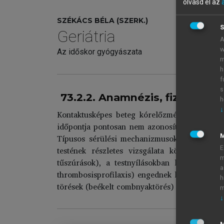
olvasd el az
SZÉKÁCS BÉLA (SZERK.)
S
Geriátria
A
w
Az időskor gyógyászata
m
h
f
s
73.2.2. Anamnézis, fizikális vi
h
↓
Kontaktusképes beteg kórelőzménye is gyakra
időpontja pontosan nem azonosítható (patológi
Típusos sérülési mechanizmusoknál a várható k
testének részletes vizsgálata kötelező. A 
E
m
tűszúrások), a testnyílásokban látható válad
a
thrombosisprofilaxis) engednek következtetni.
h
törések (beékelt combnyaktörés) felderítését se
m
↓