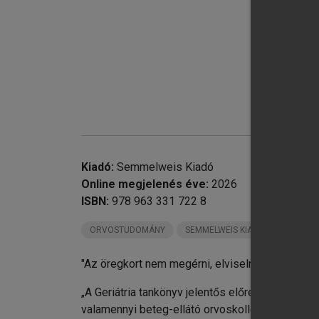
chevron_right
XI
chevron_right
XV
chevron_right
XV
chevron_right
Kiadó:
Semmelweis Kiadó
Online megjelenés éve:
2026
ISBN:
978 963 331 722 8
chevron_right
ORVOSTUDOMÁNY
SEMMELWEIS KIADÓ KÖNYVEI
chevron_right
XV
chevron_right
Fü
"Az öregkort nem megérni, elviselni, művészet."
„A Geriátria tankönyv jelentős előrelépés idősk
valamennyi beteg-ellátó orvoskollégám figyelmé