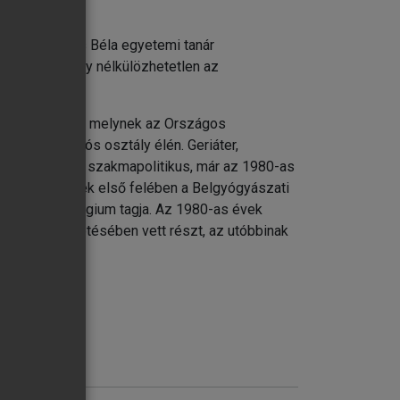
 végre Székács Béla egyetemi tanár
kű könyv, amely nélkülözhetetlen az
káján dolgozik, melynek az Országos
i-rehabilitációs osztály élén. Geriáter,
alistája. Aktív szakmapolitikus, már az 1980-as
z 1990-es évek első felében a Belgyógyászati
i Szakmai Kollégium tagja. Az 1980-as évek
Társaság vezetésében vett részt, az utóbbinak