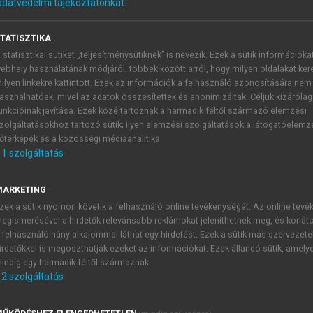
adatvédelmi tájékoztatónkat
.
TATISZTIKA
 statisztikai sütiket „teljesítménysütiknek” is nevezik. Ezek a sütik információka
ebhely használatának módjáról, többek között arról, hogy milyen oldalakat kere
ilyen linkekre kattintott. Ezek az információk a felhasználó azonosítására nem
asználhatóak, mivel az adatok összesítettek és anonimizáltak. Céljuk kizáróla
unkcióinak javítása. Ezek közé tartoznak a harmadik féltől származó elemzési
zolgáltatásokhoz tartozó sütik; ilyen elemzési szolgáltatások a látogatóelemz
zsgálat
őtérképek és a közösségi médiaanalitika.
1
szolgáltatás
n kérdéses. Tiszta tudatú betegnél előfordulhat, hogy a ba
ás csigolya/csípőtáji törések). Amnesiás, zavart, eszméletle
linikai tüneteket célzottan keressük, sőt negatív esetben ezt
MARKETING
külsérelmi nyomok (abrasiók, friss vagy felszívódó haema
zek a sütik nyomon követik a felhasználó online tevékenységét. Az online tev
egismerésével a hirdetők relevánsabb reklámokat jeleníthetnek meg, és korlát
ékok (hallójáratban vér: basistörés), idegentest a sérülés j
 felhasználó hány alkalommal láthat egy hirdetést. Ezek a sütik más szervezete
 A végtagok mozgásszervi összehasonlító (ellenoldali) vizsgál
irdetőkkel is megoszthatják ezeket az információkat. Ezek állandó sütik, amely
gíti.
indig egy harmadik féltől származnak.
2
szolgáltatás