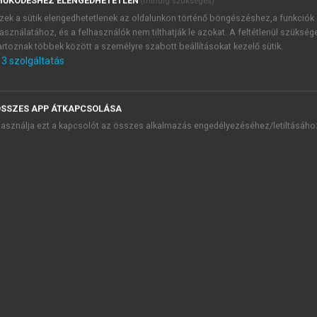
ŰKÖDÉSHEZ ELENGEDHETETLEN
(mindig szükséges)
TARTALOMJEGYZÉK
zek a sütik elengedhetetlenek az oldalunkon történő böngészéshez,a funkciók
asználatához, és a felhasználók nem tilthatják le azokat. A feltétlenül szükség
artoznak többek között a személyre szabott beállításokat kezelő sütik.
riátria
3
szolgáltatás
presszum
 Szekció. Az időskor általános kérdései
. Szekció. Az idős betegek vizsgálata-gondozása: orvosi-jogi-e
SSZES APP ÁTKAPCSOLÁSA
I. Szekció. Szív- és érrendszeri rendellenességek
asználja ezt a kapcsolót az összes alkalmazás engedélyezéséhez/letiltásáho
. Szekció. Időskori neurológiai és pszichiátriai kórképek
 Szekció. A vese és az urogenitalis traktus betegségei
. Szekció. Az idős beteg fogorvosi ellátása, szájsebészeti kihív
I. Szekció. Gyakoribb időskori gasztroenterológiai kórképek
II. Szekció. Nőgyógyászati kihívások a ciklus megszűnése után
. Szekció. Mozgásszervi betegségek az időskorban
 Szekció. Fontosabb endokrin és anyagcsere-problémák az öre
. Szekció. Hematológiai kórképek, az időskori onkológiai ellátás 
I. Szekció. Légzőrendszeri betegségek
II. Szekció. Gyakoribb időskori fertőzések