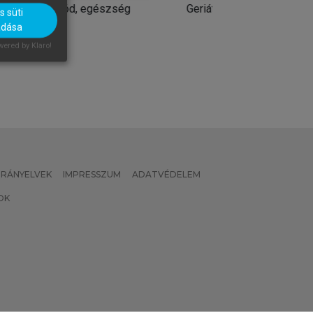
Geriátria
Geriátria
 süti
adása
ered by Klaro!
 IRÁNYELVEK
IMPRESSZUM
ADATVÉDELEM
OK