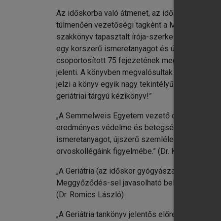
Az időskorba való átmenet, az időskor iránti 
túlmenően vezetőségi tagként a Magyar Menopauz
szakkönyv tapasztalt írója-szerkesztőjeként 20
egy korszerű ismeretanyagot és újszerű problém
csoportosított 75 fejezetének megírásához. K
jelenti. A könyvben megvalósultak az idős bete
jelzi a könyv egyik nagy tekintélyű lektorának, 
geriátriai tárgyú kézikönyv!”
„A Semmelweis Egyetem vezető oktatóinak mun
eredményes védelme és betegségeik hatékony el
ismeretanyagot, újszerű szemléletet adó Geriá
orvoskollégáink figyelmébe.” (Dr. Kopper László
„A Geriátria (az időskor gyógyászata) könyv régi
Meggyőződés-sel javasolható belgyógyászoknak, 
(Dr. Romics László)
„A Geriátria tankönyv jelentős előrelépés idősk