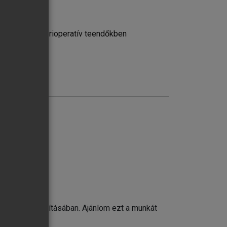
a sebészeti perioperatív teendőkben
e
észülés biztosításában. Ajánlom ezt a munkát