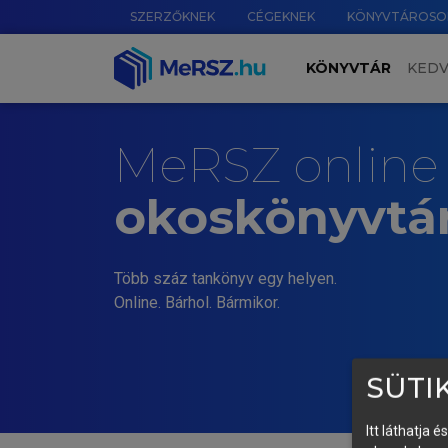
SZERZŐKNEK
CÉGEKNEK
KÖNYVTÁROSO
KÖNYVTÁR
KED
MeRSZ online
okoskönyvtá
Több száz tankönyv egy helyen.
Online. Bárhol. Bármikor.
SÜTIK
Itt láthatja 