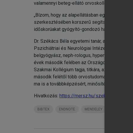
valamennyi beteg-ellátó orvoskollégám figyelmé
„Bízom, hogy az alapellátásban egyre több csal
szerkesztésében korszerű segítséget nyújtó egy
időskorúakat gyógyító-gondozó háziorvosi munk
Dr. Székács Béla egyetemi tanár, az MTA dokto
Pszichiátriai és Neurológiai Intézetbe kihelyezet
belgyógyász, neph-rologus, hypertonologus szak
évek második felében az Országos Belgyógyásza
Szakmai Kollégium tagja, titkára, az egészségüg
második felétől több orvostudományi társaság,
ma is a továbbképzésért, minősítésért felelős a
Hivatkozás:
https://mersz.hu/szekacs-geriatria
BIBTEX
ENDNOTE
MENDELEY
ZOTERO