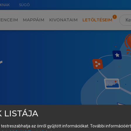
KNAK
SÚGÓ
VENCEIM
MAPPÁIM
KIVONATAIM
LETÖLTÉSEIM
r
 LISTÁJA
és testreszabhatja az önről gyűjtött információkat.
További információért 