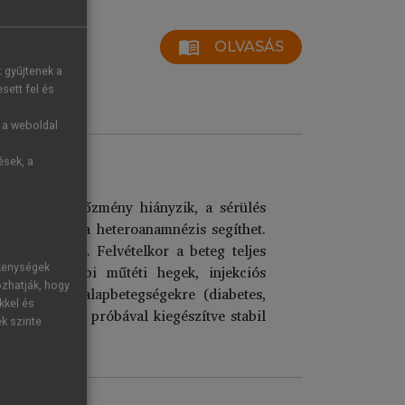
menu_book
OLVASÁS
t gyűjtenek a
sett fel és
g a weboldal
ések, a
lesetes kórelőzmény hiányzik, a sérülés
n betegeknél a heteroanamnézis segíthet.
 le is írjuk. Felvételkor a beteg teljes
tomák, korábbi műtéti hegek, injekciós
ékenységek
ozhatják, hogy
ellegére, az alapbetegségekre (diabetes,
kkel és
ata terhelési próbával kiegészítve stabil
ek szinte