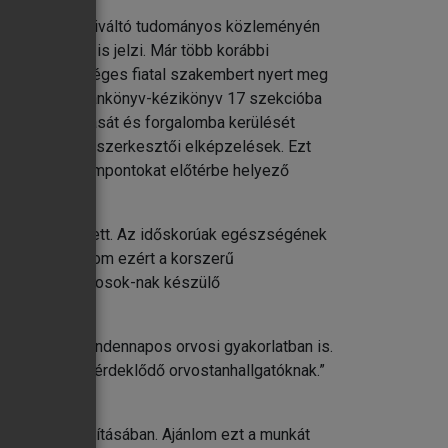
i érdeklődést kiváltó tudományos közleményén
 részvétele is jelzi. Már több korábbi
és több tehetséges fiatal szakembert nyert meg
mi geriátriai tankönyv-kézikönyv 17 szekcióba
önyv bemutatását és forgalomba kerülését
gáló korszerű szerkesztői elképzelések. Ezt
egy klinikai szempontokat előtérbe helyező
nyv születetett. Az időskorúak egészségének
jövőben. Ajánlom ezért a korszerű
önböző szakorvosok-nak készülő
ítást nyújt a mindennapos orvosi gyakorlatban is.
iátria iránt érdeklődő orvostanhallgatóknak.”
észülés biztosításában. Ajánlom ezt a munkát