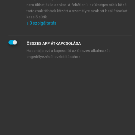
55–64
17,7
14,6
nem tilthatják le azokat. A feltétlenül szükséges sütik közé
75–84
30,2
23,6
tartoznak többek között a személyre szabott beállításokat
kezelő sütik.
↓
3
szolgáltatás
74-2. táblázat.
Műtétek számának növekedése 65 év felett
ÖSSZES APP ÁTKAPCSOLÁSA
Év
1985
1994
Használja ezt a kapcsolót az összes alkalmazás
Életkor-növekedés %
12,5
13,6
engedélyezéséhez/letiltásához.
Műtéti szám %
20,3
25,1