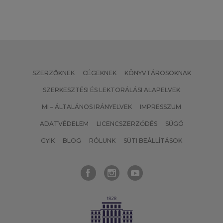
SZERZŐKNEK
CÉGEKNEK
KÖNYVTÁROSOKNAK
SZERKESZTÉSI ÉS LEKTORÁLÁSI ALAPELVEK
MI – ÁLTALÁNOS IRÁNYELVEK
IMPRESSZUM
ADATVÉDELEM
LICENCSZERZŐDÉS
SÚGÓ
GYIK
BLOG
RÓLUNK
SÜTI BEÁLLÍTÁSOK