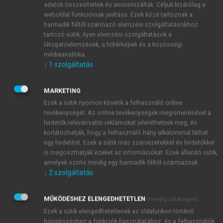
fiziológiai kor a fontosabb, melyet elsősorban a
adatok összesítettek és anonimizáltak. Céljuk kizárólag a
szociális körülmények, a genetikai háttér, a szervi
weboldal funkcióinak javítása. Ezek közé tartoznak a
harmadik féltől származó elemzési szolgáltatásokhoz
funkciók, valamint a szellemi és fizikai aktivitás
tartozó sütik; ilyen elemzési szolgáltatások a
befolyásol.
látogatóelemzések, a hőtérképek és a közösségi
Az átlagos életkor mind térben, mind időben
médiaanalitika.
jelentős eltéréseket és jelentős emelkedést mutat. A
↓
1
szolgáltatás
WHO adatai szerint az USAban a 65 év feletti
lakosok aránya 1900-ban 4%, 2000-ben 12,5% volt.
MARKETING
Az életkor előrehaladtával nő a műtétre kerülő
Ezek a sütik nyomon követik a felhasználó online
betegek száma, a társbetegségek gyakoriságának
tevékenységét. Az online tevékenységek megismerésével a
emelkedésével pedig fokozódik a műtéti kockázat
hirdetők relevánsabb reklámokat jeleníthetnek meg, és
korlátozhatják, hogy a felhasználó hány alkalommal láthat
(
74-1. táblázat
és
74-2. táblázat
)
.
egy hirdetést. Ezek a sütik más szervezetekkel és hirdetőkkel
is megoszthatják ezeket az információkat. Ezek állandó sütik,
amelyek szinte mindig egy harmadik féltől származnak.
74-1. táblázat.
Életkor és műtéti szám/100 lakos (1999-es
↓
2
szolgáltatás
adat)
Életkor/év
Férfi
Nő
MŰKÖDÉSHEZ ELENGEDHETETLEN
(mindig szükséges)
35–44
8,9
13,2
Ezek a sütik elengedhetetlenek az oldalunkon történő
böngészéshez,a funkciók használatához, és a felhasználók