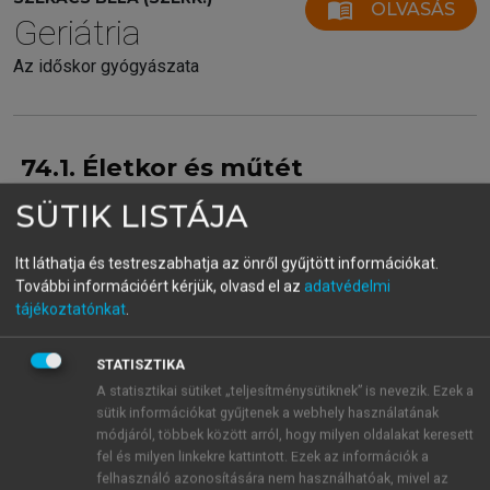
menu_book
OLVASÁS
Geriátria
Az időskor gyógyászata
74.1. Életkor és műtét
A népesség életkorának emelkedése következtében
SÜTIK LISTÁJA
egyre több időskorú beteg kerül műtétre. Az
időskorúaknál fokozódik a perioperatív
Itt láthatja és testreszabhatja az önről gyűjtött információkat.
szövődmények és a mortalitás kockázata. Az időskor
További információért kérjük, olvasd el az
adatvédelmi
tájékoztatónkat
.
meghatározása nem egységes. A WHO az időskort
három kategóriában határozza meg: koros 65 és 75
év között, öreg 75 és 85 év között és nagyon öreg 85
STATISZTIKA
év felett. A Geriátriai Szakmai Kollégium szerint az
A statisztikai sütiket „teljesítménysütiknek” is nevezik. Ezek a
sütik információkat gyűjtenek a webhely használatának
öregség kritériuma a 60 év feletti életkor. Az
módjáról, többek között arról, hogy milyen oldalakat keresett
időskort alapvetően meghatározza a kronológiai
fel és milyen linkekre kattintott. Ezek az információk a
életkor, de a műtéti érzéstelenítés szempontjából a
felhasználó azonosítására nem használhatóak, mivel az