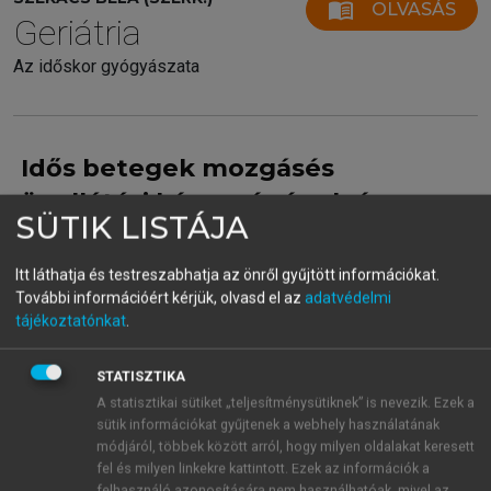
menu_book
OLVASÁS
Geriátria
Az időskor gyógyászata
Idős betegek mozgásés
önellátási képességének és
SÜTIK LISTÁJA
készségének standardizált
értékelése II.
Itt láthatja és testreszabhatja az önről gyűjtött információkat.
További információért kérjük, olvasd el az
adatvédelmi
tájékoztatónkat
.
STATISZTIKA
A statisztikai sütiket „teljesítménysütiknek” is nevezik. Ezek a
sütik információkat gyűjtenek a webhely használatának
módjáról, többek között arról, hogy milyen oldalakat keresett
fel és milyen linkekre kattintott. Ezek az információk a
felhasználó azonosítására nem használhatóak, mivel az