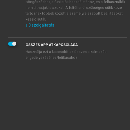
böngészéshez,a funkciók használatához, és a felhasználók
nem tilthatják le azokat. A feltétlenül szükséges sütik közé
tartoznak többek között a személyre szabott beállításokat
kezelő sütik.
↓
3
szolgáltatás
A fenti értékelés elsősorban a beteg szükségleteinek
ÖSSZES APP ÁTKAPCSOLÁSA
megállapítását segíti elő, az abszolút pontszámérték
Használja ezt a kapcsolót az összes alkalmazás
pedig állapotváltozásának objektív megítélését teszi
engedélyezéséhez/letiltásához.
lehetővé.
Adaptálva:
Lawton MP. Assessment of older people:
self-maintaining and instrumental activities of daily
living. Gerontology 1969; 9:179–185