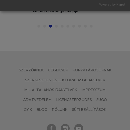
ÉVA (SZERK.)
Powered by Klaro!
Az immunológia alapjai
SZERZŐKNEK
CÉGEKNEK
KÖNYVTÁROSOKNAK
SZERKESZTÉSI ÉS LEKTORÁLÁSI ALAPELVEK
MI – ÁLTALÁNOS IRÁNYELVEK
IMPRESSZUM
ADATVÉDELEM
LICENCSZERZŐDÉS
SÚGÓ
GYIK
BLOG
RÓLUNK
SÜTI BEÁLLÍTÁSOK