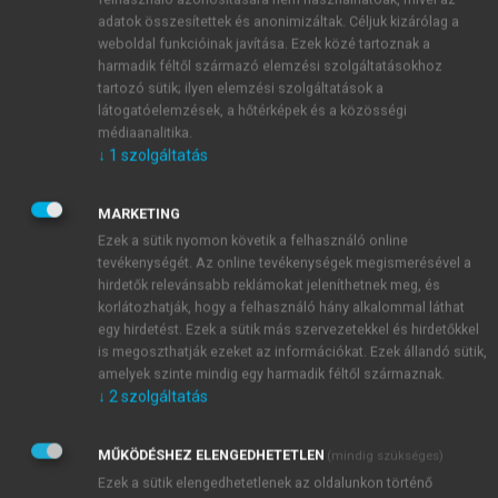
adatok összesítettek és anonimizáltak. Céljuk kizárólag a
weboldal funkcióinak javítása. Ezek közé tartoznak a
harmadik féltől származó elemzési szolgáltatásokhoz
tartozó sütik; ilyen elemzési szolgáltatások a
látogatóelemzések, a hőtérképek és a közösségi
médiaanalitika.
↓
1
szolgáltatás
MARKETING
Ezek a sütik nyomon követik a felhasználó online
tevékenységét. Az online tevékenységek megismerésével a
hirdetők relevánsabb reklámokat jeleníthetnek meg, és
korlátozhatják, hogy a felhasználó hány alkalommal láthat
egy hirdetést. Ezek a sütik más szervezetekkel és hirdetőkkel
is megoszthatják ezeket az információkat. Ezek állandó sütik,
amelyek szinte mindig egy harmadik féltől származnak.
↓
2
szolgáltatás
MŰKÖDÉSHEZ ELENGEDHETETLEN
(mindig szükséges)
Ezek a sütik elengedhetetlenek az oldalunkon történő