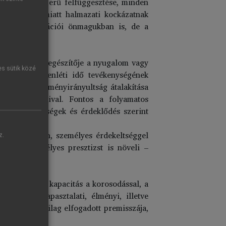
lőzése, szakszerű felfüggesztése, minden
imorbiditás miatt halmazati kockázatnak
vánt komplikációi önmagukban is, de a
 energetikai kiegészítője a nyugalom vagy
es sütik közé
ushoz, az ébrenléti idő tevékenységének
ével, az eredményirányultság átalakítása
kenység formáival. Fontos a folyamatos
 újabb lehetőségek és érdeklődés szerint
nkaszerepekben, személyes érdekeltséggel
z.
ely a személyes presztizst is növeli –
.
emben.
ntellektuális kapacitás a korosodással, a
nakkor a tapasztalati, élményi, illetve
ségnek szakmailag elfogadott premisszája,