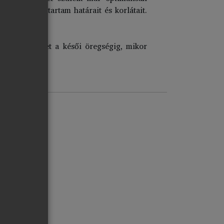
z emberi élettartam határait és korlátait.
egőrizni ezeket a késői öregségig, mikor
dése