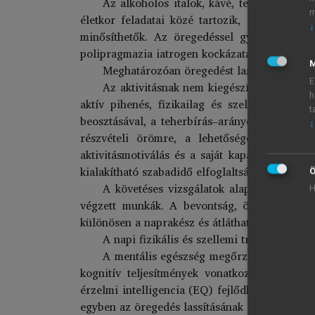
Az alkoholos italok, kávé, tea, élénkítő
m
életkor feladatai közé tartozik, de az öreg
↓
minősíthetők. Az öregedéssel gyakribbá vá
polipragmazia iatrogen kockázataival még ink
M
Meghatározóan öregedést lassító hatása 
E
Az aktivitásnak nem kiegészítő, hanem ell
h
aktív pihenés, fizikailag és szellemileg eg
t
beosztásával, a teherbírás–arányos terhelések
↓
részvételi örömre, a lehetőségek szerinti 
aktivitásmotiválás és a saját kapacitás válto
kialakítható szabadidő elfoglaltságok egyarán
Ö
A követéses vizsgálatok alapján súlyozot
H
végzett munkák. A bevontság, önkifejezés, m
különösen a naprakész és átlátható feladatkörü
A napi fizikális és szellemi tréning pro
A mentális egészség megőrzésével, akár fe
kognitív teljesítmények vonatkozásában, nor
érzelmi intelligencia (EQ) fejlődhet, és ily m
egyben az öregedés lassításának is feltétele.