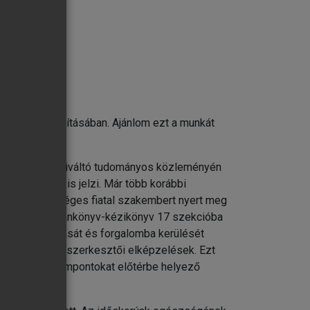
ások
gedés során
alapelvei
észülés biztosításában. Ajánlom ezt a munkát
i érdeklődést kiváltó tudományos közleményén
 részvétele is jelzi. Már több korábbi
és több tehetséges fiatal szakembert nyert meg
a sebészeti perioperatív teendőkben
mi geriátriai tankönyv-kézikönyv 17 szekcióba
e
önyv bemutatását és forgalomba kerülését
gáló korszerű szerkesztői elképzelések. Ezt
egy klinikai szempontokat előtérbe helyező