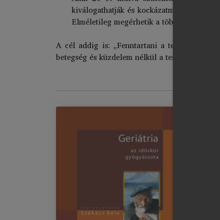
kiválogathatják és kockázatmentesíthetik. 
Elméletileg megérhetik a többszáz évet is.
A cél addig is: „Fenntartani a test töretlen
betegség és küzdelem nélkül a test és lélek 
Ge
Im
chevron_right
I.
chevron_right
chevron_right
chevron_right
chevron_right