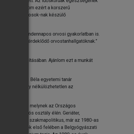
nyv születetett. Az időskorúak egészségének
jövőben. Ajánlom ezért a korszerű
önböző szakorvosok-nak készülő
ítást nyújt a mindennapos orvosi gyakorlatban is.
iátria iránt érdeklődő orvostanhallgatóknak.”
észülés biztosításában. Ajánlom ezt a munkát
 végre Székács Béla egyetemi tanár
kű könyv, amely nélkülözhetetlen az
káján dolgozik, melynek az Országos
i-rehabilitációs osztály élén. Geriáter,
alistája. Aktív szakmapolitikus, már az 1980-as
z 1990-es évek első felében a Belgyógyászati