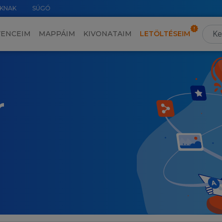
KNAK
SÚGÓ
VENCEIM
MAPPÁIM
KIVONATAIM
LETÖLTÉSEIM
r