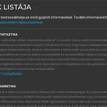
 LISTÁJA
és testreszabhatja az önről gyűjtött információkat.
További információért 
adatvédelmi tájékoztatónkat
.
TATISZTIKA
 statisztikai sütiket „teljesítménysütiknek” is nevezik. Ezek a sütik információka
ebhely használatának módjáról, többek között arról, hogy milyen oldalakat kere
nek kiemelhető szempontjai
ilyen linkekre kattintott. Ezek az információk a felhasználó azonosítására nem
asználhatóak, mivel az adatok összesítettek és anonimizáltak. Céljuk kizáróla
dosítása, a tápanyagok összetételének megválasztásával, 
unkcióinak javítása. Ezek közé tartoznak a harmadik féltől származó elemzési
ényesítésével, a kalóriabevitel csökkentésével, szükség szerin
zolgáltatásokhoz tartozó sütik; ilyen elemzési szolgáltatások a látogatóelemz
lel, a vegyes táplálkozás által biztosított növényi rostfelvétel
őtérképek és a közösségi médiaanalitika.
a telítetlen és többszörösen telítetlen zsírsavakra (omega-3), 
1
szolgáltatás
énhidrátokat tartalmazó növények, gyümölcsök előnyben része
MARKETING
 és nyomelemek szükségletszintű felvételének biztosításával,
zek a sütik nyomon követik a felhasználó online tevékenységét. Az online tev
jánlásokkal és készítményekkel. Hangsúlyozottan fontos a t
egismerésével a hirdetők relevánsabb reklámokat jeleníthetnek meg, és korlát
igazítottan, a nassolás elkerülésével. Külön figyelmet érdemeln
 felhasználó hány alkalommal láthat egy hirdetést. Ezek a sütik más szervezete
irdetőkkel is megoszthatják ezeket az információkat. Ezek állandó sütik, amely