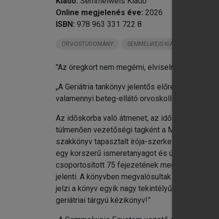
Kiadó:
Semmelweis Kiadó
chevron_right
V.
Online megjelenés éve:
2026
chevron_right
VI
ISBN:
978 963 331 722 8
chevron_right
VI
chevron_right
VI
ORVOSTUDOMÁNY
SEMMELWEIS KIADÓ KÖNYVEI
chevron_right
IX
"Az öregkort nem megérni, elviselni, művészet."
chevron_right
X.
chevron_right
XI
„A Geriátria tankönyv jelentős előrelépés idősk
chevron_right
XI
valamennyi beteg-ellátó orvoskollégám figyelmé
chevron_right
XI
Az időskorba való átmenet, az időskor iránti 
chevron_right
XI
túlmenően vezetőségi tagként a Magyar Menopauz
chevron_right
XV
szakkönyv tapasztalt írója-szerkesztőjeként 20
chevron_right
XV
egy korszerű ismeretanyagot és újszerű problém
chevron_right
XV
csoportosított 75 fejezetének megírásához. K
chevron_right
Fü
jelenti. A könyvben megvalósultak az idős bete
jelzi a könyv egyik nagy tekintélyű lektorának, 
geriátriai tárgyú kézikönyv!”