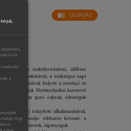
menu_book
OLVASÁS
kérjük,
t gyűjtenek a
sett fel és
g a weboldal
mennyiségének szabályozásával, időbeni
ti diéta biztosításával, a szükséges napi
ések, a
lel, az állati zsírok helyett a növényi és
a zsírok és olajok főzéstechnikai korszerű
sítésével és az ipari cukrok, édességek
 szakszerűen irányított alkalmazásával,
ékenységek
áplálkozás rendje: többször keveset, a
ozhatják, hogy
ek az élvezeti szerek, tápanyagok.
kkel és
ek szinte