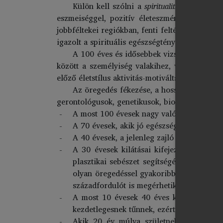
Külön kell szólni a
spiritualitás, a hit és
eszmeiséggel, pozitív életeszményekkel is. A
jobbféltekei regiókban, fenti feltételek melle
igazolt a spirituális egészségtényezők szerepe,
A 100 éves és idősebbek vizsgálatai (haza
között a személyiség valakihez, valamihez és
előző életstílus aktivitás-motiváltságát.
Az öregedés fékezése, a hosszabbéletűség,
gerontológusok, genetikusok, biológusok, biot
A most 100 évesek nagy valószínűséggel 
A 70 évesek, akik jó egészségnek örvende
A 40 évesek, a jelenleg zajló kutatások er
A 30 évesek kilátásai kifejezetten jók, 
plasztikai sebészet segítségével, kielég
olyan öregedéssel gyakoribbá váló betegsé
századfordulót is megérhetik.
A most 10 évesek 40 éves korukra elérhe
kezdetlegesnek tűnnek, ezért még megöreg
Akik 20 év múlva születnek, azok számár