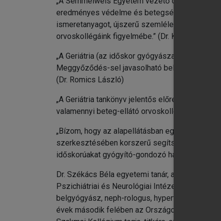
„A Semmelweis Egyetem vezető oktatóinak mun
eredményes védelme és betegségeik hatékony el
ismeretanyagot, újszerű szemléletet adó Geriá
orvoskollégáink figyelmébe.” (Dr. Kopper László
„A Geriátria (az időskor gyógyászata) könyv régi
Meggyőződés-sel javasolható belgyógyászoknak, 
(Dr. Romics László)
„A Geriátria tankönyv jelentős előrelépés idősk
valamennyi beteg-ellátó orvoskollégám figyelmé
„Bízom, hogy az alapellátásban egyre több csal
szerkesztésében korszerű segítséget nyújtó egy
időskorúakat gyógyító-gondozó háziorvosi munk
Dr. Székács Béla egyetemi tanár, az MTA dokto
Pszichiátriai és Neurológiai Intézetbe kihelyezet
belgyógyász, neph-rologus, hypertonologus szak
évek második felében az Országos Belgyógyásza