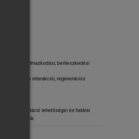
rban
i
 státusa, alkalmazkodási, beilleszkedési
kórfolyamatok interakciói, regenerációs
ellátásában
an; a rehabilitáció lehetőségei és határai
tikai szempontok