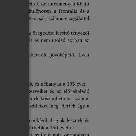
zményes hitélettel, de intézményen kívüli
lrendszerei, különösen a frontalis és a
nek (spect). Ugyancsak számos vizsgálattal
észségben élők öregedést lassító tényezői
let arányosságát és nem utolsó sorban az
atatlan az emberi élet jövőképétől. Ilyen
tkező:
k a 100 évet is, és néhányan a 135 évet.
 vagy beteg szerveiket és az előrehaladó
tett gyógyszereknek köszönhetően, számos
kra, melyek szüleiket még elérték. Így a
dszerek még rendkívül drágák lesznek és
társaik megérhetik a 150 évet is.
es ivarsejteket szüleik már optimálisan