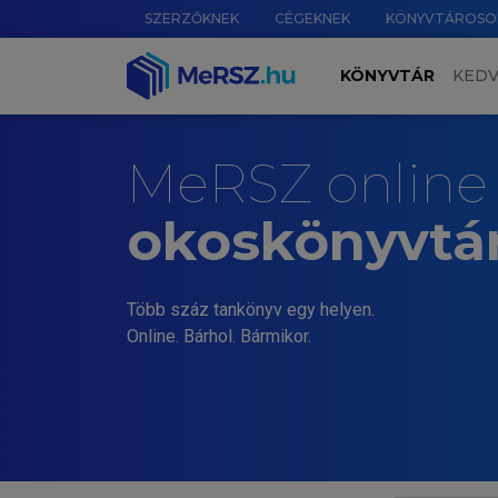
SZERZŐKNEK
CÉGEKNEK
KÖNYVTÁROSO
KÖNYVTÁR
KED
MeRSZ online
okoskönyvtá
Több száz tankönyv egy helyen.
Online. Bárhol. Bármikor.