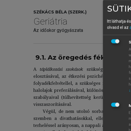
SÜTIK
SZÉKÁCS BÉLA (SZERK.)
Geriátria
Itt láthatja 
olvasd el az
Az időskor gyógyászata
S
A
w
9.1. Az öregedés fékezésé
m
h
A
táplálkozási szokások
szükség szerinti mó
f
elosztásával, az étkezési pszichés hatások érv
s
folyadékfelvétellel, a szükséges fehérjebevitel
h
halolajok preferálásával, különös tekintettel 
↓
szabályaival (túlhevítettség kerülése), a sz
visszaszorításával.
Végül, de nem utolsó sorban a vitaminok
E
szemben a divathatásokkal, ellenőrizetlen a
m
terheléssel arányosan, a nappali aktivitáshoz 
a
h