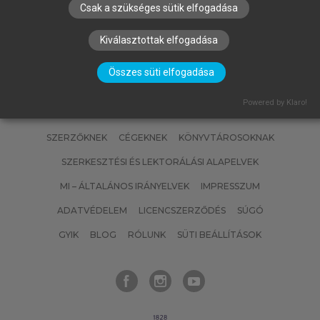
Paleozoikum II.
Csak a szükséges sütik elfogadása
Kiválasztottak elfogadása
Összes süti elfogadása
Powered by Klaro!
SZERZŐKNEK
CÉGEKNEK
KÖNYVTÁROSOKNAK
SZERKESZTÉSI ÉS LEKTORÁLÁSI ALAPELVEK
MI – ÁLTALÁNOS IRÁNYELVEK
IMPRESSZUM
ADATVÉDELEM
LICENCSZERZŐDÉS
SÚGÓ
GYIK
BLOG
RÓLUNK
SÜTI BEÁLLÍTÁSOK