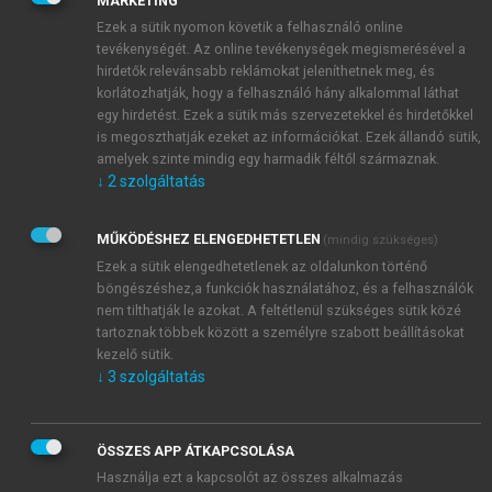
MARKETING
szilárd állapotban van. Az eljegesedett területek
Ezek a sütik nyomon követik a felhasználó online
2
felszíni kiterjedése mintegy 14,6 millió km
. Ennek
tevékenységét. Az online tevékenységek megismerésével a
96%-a két nagy összefüggő takarót (Antarktisz: 12,3
hirdetők relevánsabb reklámokat jeleníthetnek meg, és
2
2
km
a selfjég nélkül; és Grönland: 1,8 millió km
)
korlátozhatják, hogy a felhasználó hány alkalommal láthat
formál. Közülük az Antarktisz területi arányánál is
egy hirdetést. Ezek a sütik más szervezetekkel és hirdetőkkel
nagyobb mennyiséget (89%) tárol, mert jégtakarója
is megoszthatják ezeket az információkat. Ezek állandó sütik,
amelyek szinte mindig egy harmadik féltől származnak.
lényegesen vastagabb a grönlandinál (2,2, ill. 1,6 km
↓
2
szolgáltatás
az átlagos vastagság). Az antarktiszi maximum
egyébként 4,25 km, ami egyúttal a földi maximumot
MŰKÖDÉSHEZ ELENGEDHETETLEN
(mindig szükséges)
is jelenti.
Ezek a sütik elengedhetetlenek az oldalunkon történő
böngészéshez,a funkciók használatához, és a felhasználók
nem tilthatják le azokat. A feltétlenül szükséges sütik közé
tartoznak többek között a személyre szabott beállításokat
kezelő sütik.
↓
3
szolgáltatás
ÖSSZES APP ÁTKAPCSOLÁSA
Használja ezt a kapcsolót az összes alkalmazás