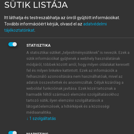
menu_book
SÜTIK LISTÁJA
OLVASÁS
Világföldrajz
Itt láthatja és testreszabhatja az önről gyűjtött információkat.
További információért kérjük, olvasd el az
adatvédelmi
tájékoztatónkat
.
A szárazföldi jég
STATISZTIKA
A címben megjelölt név alatt a hidroszférának azt a
A statisztikai sütiket „teljesítménysütiknek” is nevezik. Ezek a
részét értjük, amelynek vize tartósan – nemcsak az év
sütik információkat gyűjtenek a webhely használatának
egy részében – szilárd halmazállapotban van, tehát
módjáról, többek között arról, hogy milyen oldalakat keresett
fel és milyen linkekre kattintott. Ezek az információk a
viszonylag hosszabb időre kiesik a víz
felhasználó azonosítására nem használhatóak, mivel az
körforgásából. Nem tartozik bele a tenger felszínén
adatok összesítettek és anonimizáltak. Céljuk kizárólag a
vagy a szárazföldön (a hegységeket is beleértve)
weboldal funkcióinak javítása. Ezek közé tartoznak a
évszakos ritmusban keletkező és eltűnő jég. Már
harmadik féltől származó elemzési szolgáltatásokhoz
láttuk, hogy ez a jégtömeg a földi vízburok
tartozó sütik; ilyen elemzési szolgáltatások a
látogatóelemzések, a hőtérképek és a közösségi
egészének sem elhanyagolható része, mintegy 2%-a,
médiaanalitika.
de ennél sokkal nagyobb a jelentősége, ha az
↓
1
szolgáltatás
édesvizek mennyiségéhez viszonyítjuk, hiszen a
felszíni édesvizeknek jelenleg több mint 99,5%-a