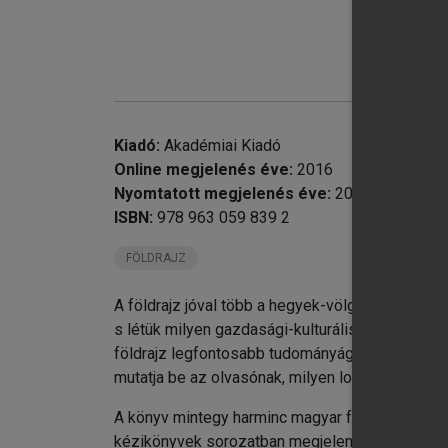
chevron_right
chevron_right
chevron_right
chevron_right
chevron_right
chevron_right
Kiadó:
Akadémiai Kiadó
chevron_right
Online megjelenés éve:
2016
chevron_right
Nyomtatott megjelenés éve:
2010
chevron_right
ISBN:
978 963 059 839 2
chevron_right
FÖLDRAJZ
chevron_right
chevron_right
A földrajz jóval több a hegyek-völgyek-folyók p
chevron_right
s létük milyen gazdasági-kulturális hatással van 
chevron_right
földrajz legfontosabb tudományágainak révén (g
chevron_right
mutatja be az olvasónak, milyen logikusan műkö
chevron_right
Re
A könyv mintegy harminc magyar földrajztudós 
chevron_right
Sz
kézikönyvek sorozatban megjelent kötet ezért é