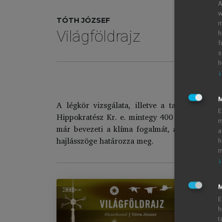
A
w
TÓTH JÓZSEF
m
Világföldrajz
h
f
s
h
↓
A légkör vizsgálata, illetve a tartós állapo
E
Hippokratész Kr. e. mintegy 400 évvel már leí
m
már bevezeti a klíma fogalmát, amely azt a h
a
hajlásszöge határozza meg.
h
m
↓
M
E
h
Vi
t