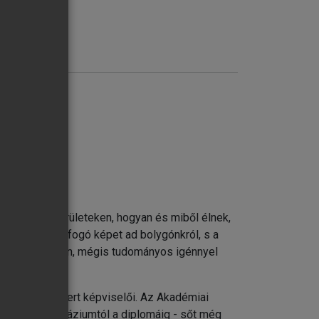
k laknak e területeken, hogyan és miből élnek,
zelítésben
drajz teljes, átfogó képet ad bolygónkról, s a
i térképén
z stb.) érthetően, mégis tudományos igénnyel
ileg is elismert képviselői. Az Akadémiai
forrás a gimnáziumtól a diplomáig - sőt még