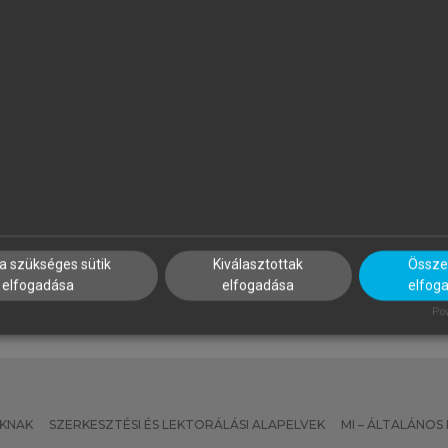
ÖVÉNYI ZOLTÁN (SZERK.)
MEZŐSI GÁBOR
 Kárpát-medence földrajza
Magyarország természetföl
a szükséges sütik
Kiválasztottak
Összes
elfogadása
elfogadása
elfog
Pow
KNAK
SZERKESZTÉSI ÉS LEKTORÁLÁSI ALAPELVEK
MI – ÁLTALÁNOS