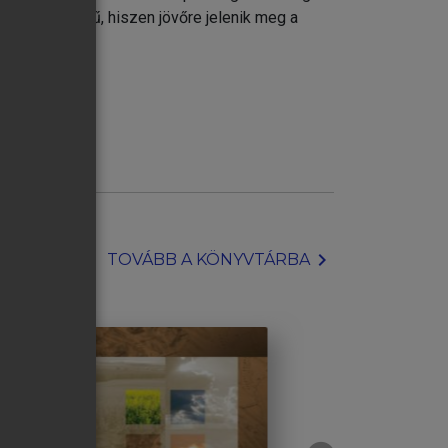
vonatkozású mű, hiszen jövőre jelenik meg a
chevron_right
TOVÁBB A KÖNYVTÁRBA