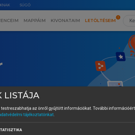
KNAK
SÚGÓ
VENCEIM
MAPPÁIM
KIVONATAIM
LETÖLTÉSEIM
r
 LISTÁJA
és testreszabhatja az önről gyűjtött információkat.
További információért 
adatvédelmi tájékoztatónkat
.
TATISZTIKA