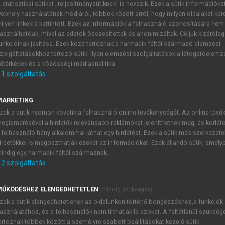
 statisztikai sütiket „teljesítménysütiknek” is nevezik. Ezek a sütik információka
ebhely használatának módjáról, többek között arról, hogy milyen oldalakat kere
ilyen linkekre kattintott. Ezek az információk a felhasználó azonosítására nem
asználhatóak, mivel az adatok összesítettek és anonimizáltak. Céljuk kizáróla
unkcióinak javítása. Ezek közé tartoznak a harmadik féltől származó elemzési
zolgáltatásokhoz tartozó sütik; ilyen elemzési szolgáltatások a látogatóelemz
őtérképek és a közösségi médiaanalitika.
1
szolgáltatás
A Föld éghajlatának törékenysége
MARKETING
tát tükröző éghajlati megfigyelések az emberiség történetén
zek a sütik nyomon követik a felhasználó online tevékenységét. Az online tev
rja az időjárás változékonyságának hatását az emberi egészsé
egismerésével a hirdetők relevánsabb reklámokat jeleníthetnek meg, és korlát
elyes megfigyelést tartalmazza, hogy az éghajlatot alapvető
 felhasználó hány alkalommal láthat egy hirdetést. Ezek a sütik más szervezete
irdetőkkel is megoszthatják ezeket az információkat. Ezek állandó sütik, amely
indig egy harmadik féltől származnak.
2
szolgáltatás
TARTALOMJEGYZÉK
ŰKÖDÉSHEZ ELENGEDHETETLEN
(mindig szükséges)
zek a sütik elengedhetetlenek az oldalunkon történő böngészéshez,a funkciók
asználatához, és a felhasználók nem tilthatják le azokat. A feltétlenül szükség
lágföldrajz
artoznak többek között a személyre szabott beállításokat kezelő sütik.