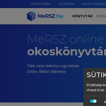
SZERZŐKNEK
CÉGEKNEK
KÖNYVTÁROSO
KÖNYVTÁR
KED
MeRSZ online
okoskönyvtá
Több száz tankönyv egy helyen.
Online. Bárhol. Bármikor.
SÜTIK
Itt láthatja 
olvasd el az
S