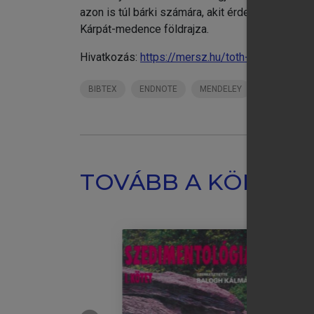
azon is túl bárki számára, akit érdekel a földr
Kárpát-medence földrajza.
Hivatkozás:
https://mersz.hu/toth-vilagfoldrajz/
BIBTEX
ENDNOTE
MENDELEY
ZOTERO
TOVÁBB A KÖNYVT