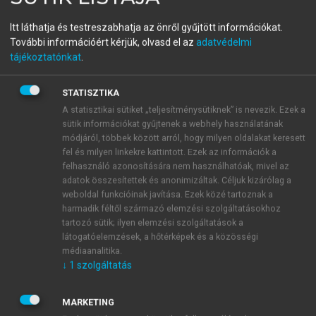
menu_book
OLVASÁS
Világföldrajz
Itt láthatja és testreszabhatja az önről gyűjtött információkat.
További információért kérjük, olvasd el az
adatvédelmi
tájékoztatónkat
.
Az Amazonas-medence
STATISZTIKA
A statisztikai sütiket „teljesítménysütiknek” is nevezik. Ezek a
A globális felmelegedés a hatalmas trópusi esőiről
sütik információkat gyűjtenek a webhely használatának
ismert Amazonas őserdeiben éppen ellenkező
módjáról, többek között arról, hogy milyen oldalakat keresett
folyamatot indítana el. Itt ugyanis egyre kevesebb
fel és milyen linkekre kattintott. Ezek az információk a
felhasználó azonosítására nem használhatóak, mivel az
eső esik majd, ami az erdők kiszáradását okozza. A
adatok összesítettek és anonimizáltak. Céljuk kizárólag a
közvetlen élővilág pusztulása mellett itt is számítani
weboldal funkcióinak javítása. Ezek közé tartoznak a
kell eddig figyelmen kívül hagyott mellékhatásokkal.
harmadik féltől származó elemzési szolgáltatásokhoz
A fák és növények kihalásával egy időben ugyanis a
tartozó sütik; ilyen elemzési szolgáltatások a
rothadásukból felszabaduló szén-dioxid gázok
látogatóelemzések, a hőtérképek és a közösségi
médiaanalitika.
szintén az üvegházhatást fokozzák. A legrosszabb
↓
1
szolgáltatás
elképzelések szerint ez a rothadási folyamat akár
olyan mennyiségű szén-dioxidot is termelhet rövid
időn belül, mint amennyit a fosszilis üzemanyagok
MARKETING