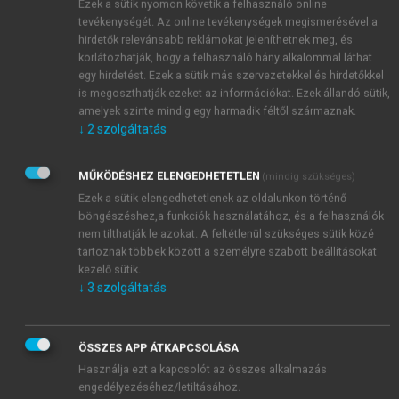
termeltek az egész 20. században (
Az éghajlatváltozás
Ezek a sütik nyomon követik a felhasználó online
tevékenységét. Az online tevékenységek megismerésével a
12 forró pontja
2004).
hirdetők relevánsabb reklámokat jeleníthetnek meg, és
korlátozhatják, hogy a felhasználó hány alkalommal láthat
egy hirdetést. Ezek a sütik más szervezetekkel és hirdetőkkel
is megoszthatják ezeket az információkat. Ezek állandó sütik,
amelyek szinte mindig egy harmadik féltől származnak.
↓
2
szolgáltatás
MŰKÖDÉSHEZ ELENGEDHETETLEN
(mindig szükséges)
Ezek a sütik elengedhetetlenek az oldalunkon történő
böngészéshez,a funkciók használatához, és a felhasználók
nem tilthatják le azokat. A feltétlenül szükséges sütik közé
tartoznak többek között a személyre szabott beállításokat
kezelő sütik.
↓
3
szolgáltatás
ÖSSZES APP ÁTKAPCSOLÁSA
Használja ezt a kapcsolót az összes alkalmazás
engedélyezéséhez/letiltásához.