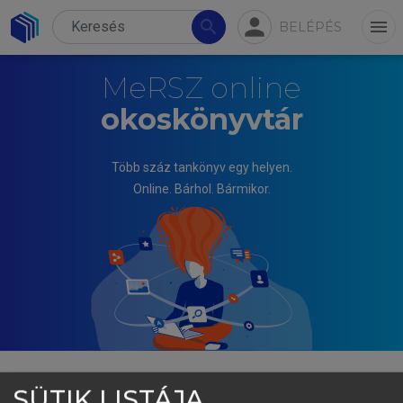
person
search
menu
BELÉPÉS
MeRSZ online
okoskönyvtár
Több száz tankönyv egy helyen.
Online. Bárhol. Bármikor.
SÜTIK LISTÁJA
TÓTH JÓZSEF