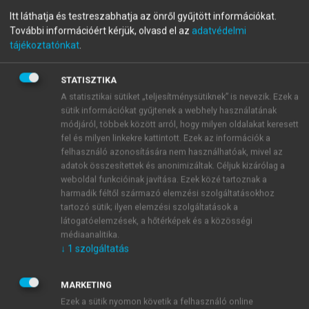
menu_book
OLVASÁS
Világföldrajz
Itt láthatja és testreszabhatja az önről gyűjtött információkat.
További információért kérjük, olvasd el az
adatvédelmi
tájékoztatónkat
.
STATISZTIKA
A földrajztudomány tárgya
A statisztikai sütiket „teljesítménysütiknek” is nevezik. Ezek a
sütik információkat gyűjtenek a webhely használatának
Az ember – biológiai lény voltából fakadó
módjáról, többek között arról, hogy milyen oldalakat keresett
szükségletei révén – csak a természetben és a
fel és milyen linkekre kattintott. Ezek az információk a
természetből élhet. A természet és a társadalomban
felhasználó azonosítására nem használhatóak, mivel az
szerveződött ember kölcsönhatása a termelőerők
adatok összesítettek és anonimizáltak. Céljuk kizárólag a
fejlődésével mind erősebbé válik. Ha e bonyolult
weboldal funkcióinak javítása. Ezek közé tartoznak a
harmadik féltől származó elemzési szolgáltatásokhoz
folyamatot most didaktikai okokból három lépésre
tartozó sütik; ilyen elemzési szolgáltatások a
bontjuk, az alábbi megállapításokat tehetjük
(2.1.
látogatóelemzések, a hőtérképek és a közösségi
ábra).
médiaanalitika.
↓
1
szolgáltatás
MARKETING
Ezek a sütik nyomon követik a felhasználó online