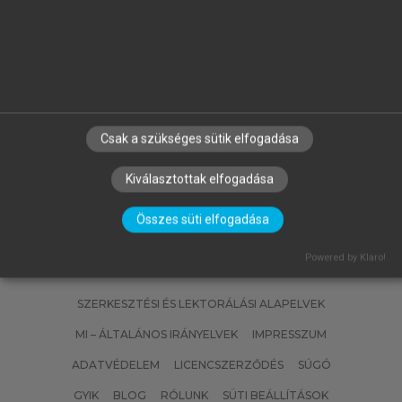
FÜLÖP JÓZSEF
Magyarország geológiája.
Paleozoikum II.
Csak a szükséges sütik elfogadása
Kiválasztottak elfogadása
Összes süti elfogadása
Powered by Klaro!
SZERZŐKNEK
CÉGEKNEK
KÖNYVTÁROSOKNAK
SZERKESZTÉSI ÉS LEKTORÁLÁSI ALAPELVEK
MI – ÁLTALÁNOS IRÁNYELVEK
IMPRESSZUM
ADATVÉDELEM
LICENCSZERZŐDÉS
SÚGÓ
GYIK
BLOG
RÓLUNK
SÜTI BEÁLLÍTÁSOK