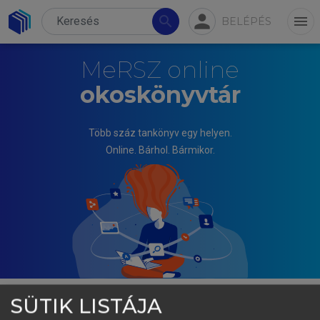
person
search
menu
BELÉPÉS
MeRSZ online
okoskönyvtár
Több száz tankönyv egy helyen.
Online. Bárhol. Bármikor.
SÜTIK LISTÁJA
TÓTH JÓZSEF