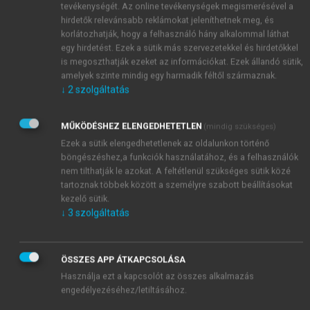
tevékenységét. Az online tevékenységek megismerésével a
hirdetők relevánsabb reklámokat jeleníthetnek meg, és
korlátozhatják, hogy a felhasználó hány alkalommal láthat
egy hirdetést. Ezek a sütik más szervezetekkel és hirdetőkkel
is megoszthatják ezeket az információkat. Ezek állandó sütik,
amelyek szinte mindig egy harmadik féltől származnak.
↓
2
szolgáltatás
MŰKÖDÉSHEZ ELENGEDHETETLEN
(mindig szükséges)
Ezek a sütik elengedhetetlenek az oldalunkon történő
böngészéshez,a funkciók használatához, és a felhasználók
nem tilthatják le azokat. A feltétlenül szükséges sütik közé
tartoznak többek között a személyre szabott beállításokat
kezelő sütik.
↓
3
szolgáltatás
ÖSSZES APP ÁTKAPCSOLÁSA
Használja ezt a kapcsolót az összes alkalmazás
TARTALOMJEGYZÉK
engedélyezéséhez/letiltásához.