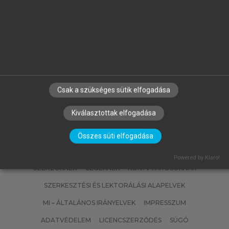
FÜLÖP JÓZSEF
Magyarország geológiája.
Paleozoikum II.
Csak a szükséges sütik elfogadása
Kiválasztottak elfogadása
Összes süti elfogadása
Powered by Klaro!
SZERZŐKNEK
CÉGEKNEK
KÖNYVTÁROSOKNAK
SZERKESZTÉSI ÉS LEKTORÁLÁSI ALAPELVEK
MI – ÁLTALÁNOS IRÁNYELVEK
IMPRESSZUM
ADATVÉDELEM
LICENCSZERZŐDÉS
SÚGÓ