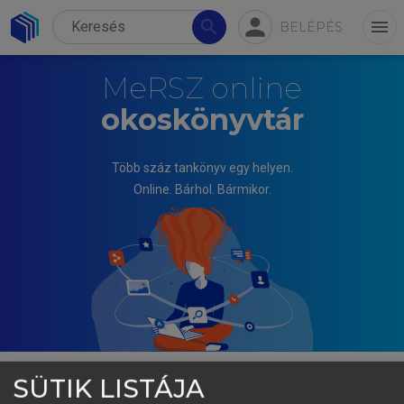
person
search
menu
BELÉPÉS
MeRSZ online
okoskönyvtár
Több száz tankönyv egy helyen.
Online. Bárhol. Bármikor.
SÜTIK LISTÁJA
TÓTH JÓZSEF