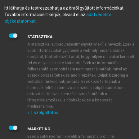
menu_book
OLVASÁS
Világföldrajz
Itt láthatja és testreszabhatja az önről gyűjtött információkat.
További információért kérjük, olvasd el az
adatvédelmi
tájékoztatónkat
.
STATISZTIKA
Szélsőséges időjárás
A statisztikai sütiket „teljesítménysütiknek” is nevezik. Ezek a
sütik információkat gyűjtenek a webhely használatának
Az Amerikai Egyesült Államok Éghajlati Adatgyűjtő
módjáról, többek között arról, hogy milyen oldalakat keresett
Központja által vezetett Szélsőséges Időjárási
fel és milyen linkekre kattintott. Ezek az információk a
Mutatók értékei az 1970-es évek végétől
felhasználó azonosítására nem használhatóak, mivel az
folyamatosan emelkednek, a globális felmelegedés
adatok összesítettek és anonimizáltak. Céljuk kizárólag a
kimutathatósága óta. Gyakoribbak az igen alacsony
weboldal funkcióinak javítása. Ezek közé tartoznak a
harmadik féltől származó elemzési szolgáltatásokhoz
nyomású légtömegek Ausztrália keleti partjai mentén,
tartozó sütik; ilyen elemzési szolgáltatások a
és megemelkedett a tropikus ciklonok száma is a
látogatóelemzések, a hőtérképek és a közösségi
Csendes-óceán délnyugati térségétől egészen Új-
médiaanalitika.
Zéland északi részéig (Pearce 1998
)
.
↓
1
szolgáltatás
MARKETING
Ezek a sütik nyomon követik a felhasználó online