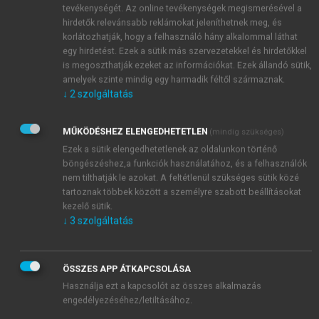
tevékenységét. Az online tevékenységek megismerésével a
hirdetők relevánsabb reklámokat jeleníthetnek meg, és
korlátozhatják, hogy a felhasználó hány alkalommal láthat
egy hirdetést. Ezek a sütik más szervezetekkel és hirdetőkkel
is megoszthatják ezeket az információkat. Ezek állandó sütik,
amelyek szinte mindig egy harmadik féltől származnak.
↓
2
szolgáltatás
MŰKÖDÉSHEZ ELENGEDHETETLEN
(mindig szükséges)
Ezek a sütik elengedhetetlenek az oldalunkon történő
böngészéshez,a funkciók használatához, és a felhasználók
nem tilthatják le azokat. A feltétlenül szükséges sütik közé
tartoznak többek között a személyre szabott beállításokat
kezelő sütik.
↓
3
szolgáltatás
ÖSSZES APP ÁTKAPCSOLÁSA
Használja ezt a kapcsolót az összes alkalmazás
engedélyezéséhez/letiltásához.
TARTALOMJEGYZÉK