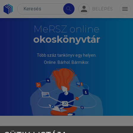
person
search
menu
BELÉPÉS
MeRSZ online
okoskönyvtár
Több száz tankönyv egy helyen.
Online. Bárhol. Bármikor.
TÓTH JÓZSEF