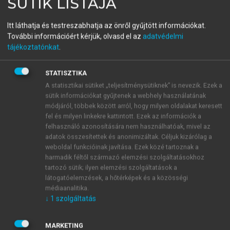
SÜTIK LISTÁJA
menu_book
OLVASÁS
Világföldrajz
Itt láthatja és testreszabhatja az önről gyűjtött információkat.
További információért kérjük, olvasd el az
adatvédelmi
tájékoztatónkat
.
A vándorlások hatása és
STATISZTIKA
következményei
A statisztikai sütiket „teljesítménysütiknek” is nevezik. Ezek a
sütik információkat gyűjtenek a webhely használatának
Egy terület népességszámának fejlődését nemcsak a
módjáról, többek között arról, hogy milyen oldalakat keresett
generációk megújulása, azaz a természetes
fel és milyen linkekre kattintott. Ezek az információk a
szaporodás határozza meg, hanem jelentősen
felhasználó azonosítására nem használhatóak, mivel az
adatok összesítettek és anonimizáltak. Céljuk kizárólag a
befolyásolják a területi népességmozgások is. A
weboldal funkcióinak javítása. Ezek közé tartoznak a
vándormozgalmakat okkal soroljuk valamely adott
harmadik féltől származó elemzési szolgáltatásokhoz
terület népesedését meghatározó három fő tényező
tartozó sütik; ilyen elemzési szolgáltatások a
közé, mert a születésekhez és a halálozásokhoz
látogatóelemzések, a hőtérképek és a közösségi
hasonlóan megnövelik vagy csökkentik a népesség
médiaanalitika.
↓
1
szolgáltatás
számát, s megváltoztatják az életkor, nemek és más
ismérvek szerinti összetételét. A vándormozgalom
földrajzi vizsgálatának jelentőségét aláhúzza az a
MARKETING