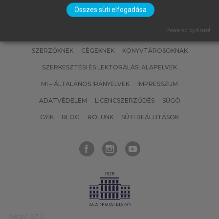
Összes süti elfogadása
Powered by Klaro!
SZERZŐKNEK
CÉGEKNEK
KÖNYVTÁROSOKNAK
SZERKESZTÉSI ÉS LEKTORÁLÁSI ALAPELVEK
MI – ÁLTALÁNOS IRÁNYELVEK
IMPRESSZUM
ADATVÉDELEM
LICENCSZERZŐDÉS
SÚGÓ
GYIK
BLOG
RÓLUNK
SÜTI BEÁLLÍTÁSOK
Verzió: 2.7.2