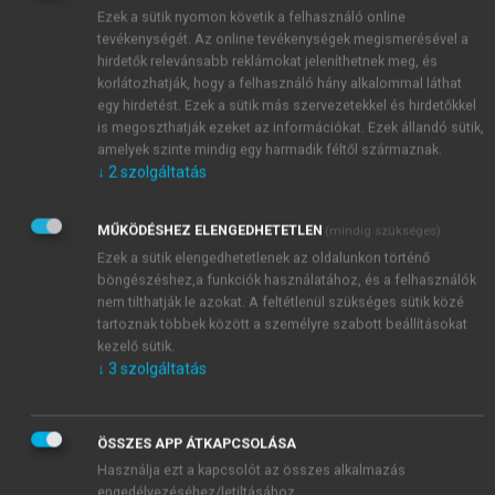
körülmény is, hogy volumene a társadalmi-gazdasági
Ezek a sütik nyomon követik a felhasználó online
fejlődés egyes szakaszaiban igen nagy, s így
tevékenységét. Az online tevékenységek megismerésével a
hirdetők relevánsabb reklámokat jeleníthetnek meg, és
népesedési következményei is sokszor
korlátozhatják, hogy a felhasználó hány alkalommal láthat
mélyrehatóbbak, mint a természetes szaporodásé. A
egy hirdetést. Ezek a sütik más szervezetekkel és hirdetőkkel
vándormozgalom
emiatt
a demográfiai előrelátásnak
is megoszthatják ezeket az információkat. Ezek állandó sütik,
egyik legfontosabb ismeretlene
.
amelyek szinte mindig egy harmadik féltől származnak.
↓
2
szolgáltatás
MŰKÖDÉSHEZ ELENGEDHETETLEN
(mindig szükséges)
Ezek a sütik elengedhetetlenek az oldalunkon történő
böngészéshez,a funkciók használatához, és a felhasználók
nem tilthatják le azokat. A feltétlenül szükséges sütik közé
tartoznak többek között a személyre szabott beállításokat
kezelő sütik.
↓
3
szolgáltatás
ÖSSZES APP ÁTKAPCSOLÁSA
Használja ezt a kapcsolót az összes alkalmazás
engedélyezéséhez/letiltásához.