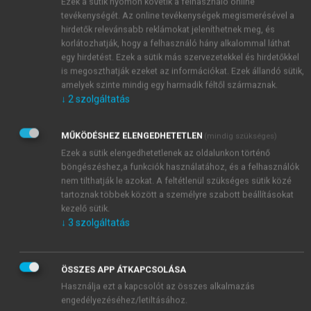
Ezek a sütik nyomon követik a felhasználó online
függőség szálai.
tevékenységét. Az online tevékenységek megismerésével a
hirdetők relevánsabb reklámokat jeleníthetnek meg, és
korlátozhatják, hogy a felhasználó hány alkalommal láthat
egy hirdetést. Ezek a sütik más szervezetekkel és hirdetőkkel
is megoszthatják ezeket az információkat. Ezek állandó sütik,
amelyek szinte mindig egy harmadik féltől származnak.
↓
2
szolgáltatás
MŰKÖDÉSHEZ ELENGEDHETETLEN
(mindig szükséges)
Ezek a sütik elengedhetetlenek az oldalunkon történő
böngészéshez,a funkciók használatához, és a felhasználók
nem tilthatják le azokat. A feltétlenül szükséges sütik közé
tartoznak többek között a személyre szabott beállításokat
kezelő sütik.
↓
3
szolgáltatás
ÖSSZES APP ÁTKAPCSOLÁSA
Használja ezt a kapcsolót az összes alkalmazás
engedélyezéséhez/letiltásához.