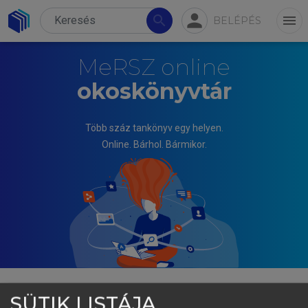
person
search
menu
BELÉPÉS
MeRSZ online
okoskönyvtár
Több száz tankönyv egy helyen.
Online. Bárhol. Bármikor.
SÜTIK LISTÁJA
TÓTH JÓZSEF