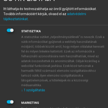
menu_book
OLVASÁS
Világföldrajz
Itt láthatja és testreszabhatja az önről gyűjtött információkat.
További információért kérjük, olvasd el az
adatvédelmi
tájékoztatónkat
.
A centrum-periféria viszony az
STATISZTIKA
A statisztikai sütiket „teljesítménysütiknek” is nevezik. Ezek a
ezredfordulón
sütik információkat gyűjtenek a webhely használatának
módjáról, többek között arról, hogy milyen oldalakat keresett
A második világháború utáni több mint fél
fel és milyen linkekre kattintott. Ezek az információk a
évszázadban – mint bemutattunk – lényeges
felhasználó azonosítására nem használhatóak, mivel az
változások következtek be a világgazdaságban, annak
adatok összesítettek és anonimizáltak. Céljuk kizárólag a
struktúrájában és intézményrendszerében, a hatalmi
weboldal funkcióinak javítása. Ezek közé tartoznak a
viszonyokban, a fejlődési pályájában és a vele
harmadik féltől származó elemzési szolgáltatásokhoz
tartozó sütik; ilyen elemzési szolgáltatások a
szorosan kapcsolatos tudományos-technikai
látogatóelemzések, a hőtérképek és a közösségi
haladásban egyaránt. A termelőerők rohamos
médiaanalitika.
fejlődése, az értéktermelés és elosztás folyamatainak
↓
1
szolgáltatás
további nemzetköziesedése napjainkra a
világgazdaság olyan globalizálódását eredményezte,
MARKETING
amelyben nagyon megerősödtek a kölcsönös