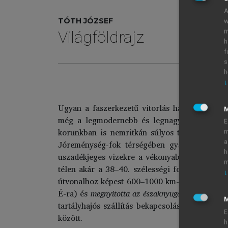
A
TÓTH JÓZSEF
w
m
Világföldrajz
h
f
s
h
↓
Ugyan a faszerkezetű vitorlás hajókhoz képe
még a legmodernebb és legnagyobb hajók köz
E
korunkban is nemritkán súlyos tragédiákhoz 
m
a
Jóreménység-fok térségében gyakoriak.) A b
h
uszadékjeges vizekre a vékonyabb összefüggő 
m
télen akár a 38–40. szélességi fokig is leúszó
↓
útvonalhoz képest 600–1000 km-rel délebbre 
É-ra) és
megnyitotta az északnyugati átjárót
Kana
M
tartályhajós szállítás bekapcsolásával.) Újab
E
között.
h