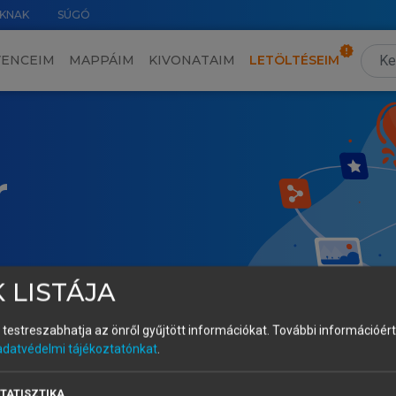
KNAK
SÚGÓ
VENCEIM
MAPPÁIM
KIVONATAIM
LETÖLTÉSEIM
r
 LISTÁJA
és testreszabhatja az önről gyűjtött információkat.
További információért 
adatvédelmi tájékoztatónkat
.
TATISZTIKA