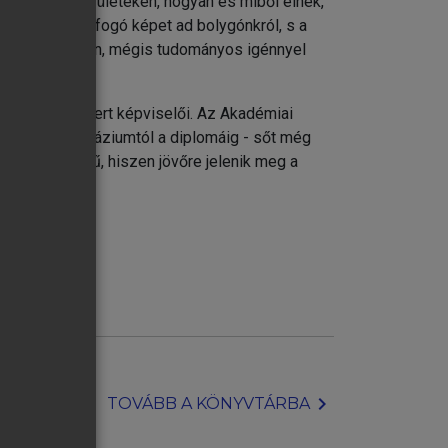
k laknak e területeken, hogyan és miből élnek,
drajz teljes, átfogó képet ad bolygónkról, s a
z stb.) érthetően, mégis tudományos igénnyel
ileg is elismert képviselői. Az Akadémiai
forrás a gimnáziumtól a diplomáig - sőt még
vonatkozású mű, hiszen jövőre jelenik meg a
zelítésben
i térképén
chevron_right
TOVÁBB A KÖNYVTÁRBA