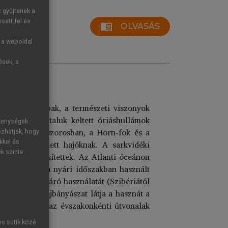
t gyűjtenek a
sett fel és
menu_book
OLVASÁS
g a weboldal
ések, a
iztonságosabbak, a természeti viszonyok
letve az általuk keltett óriáshullámok
ékenységek
sen a Bering-szorosban, a Horn-fok és a
ozhatják, hogy
kkel és
okba szervezett hajóknak. A sarkvidéki
ek szinte
at rendszeresítettek. Az Atlanti-óceánon
lanti járatok a nyári időszakban használt
szakkeleti átjáró használatát (Szibériától
-alaszkai olajbányászat látja a hasznát a
b a különbség az évszakonkénti útvonalak
es sütik közé