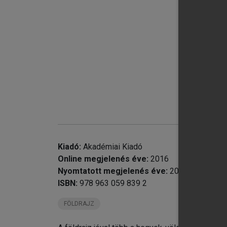
chevron_right
chevron_right
chevron_right
chevron_right
chevron_right
chevron_right
chevron_right
chevron_right
chevron_right
chevron_right
chevron_right
Kiadó:
Akadémiai Kiadó
Online megjelenés éve:
2016
Nyomtatott megjelenés éve:
2010
ISBN:
978 963 059 839 2
FÖLDRAJZ