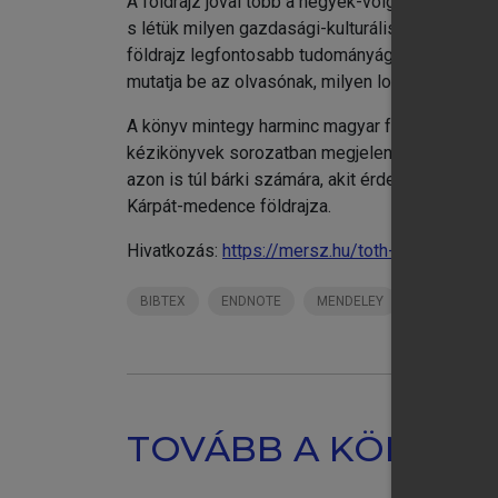
A földrajz jóval több a hegyek-völgyek-folyók p
s létük milyen gazdasági-kulturális hatással van 
földrajz legfontosabb tudományágainak révén (g
mutatja be az olvasónak, milyen logikusan műkö
A könyv mintegy harminc magyar földrajztudós 
kézikönyvek sorozatban megjelent kötet ezért é
azon is túl bárki számára, akit érdekel a földr
Kárpát-medence földrajza.
chevron_right
chevron_right
Hivatkozás:
https://mersz.hu/toth-vilagfoldrajz/
chevron_right
chevron_right
BIBTEX
ENDNOTE
MENDELEY
ZOTERO
chevron_right
chevron_right
Re
chevron_right
Sz
TOVÁBB A KÖNYVT