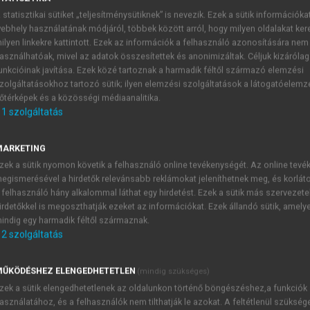
 statisztikai sütiket „teljesítménysütiknek” is nevezik. Ezek a sütik információka
ebhely használatának módjáról, többek között arról, hogy milyen oldalakat kere
ilyen linkekre kattintott. Ezek az információk a felhasználó azonosítására nem
asználhatóak, mivel az adatok összesítettek és anonimizáltak. Céljuk kizáróla
unkcióinak javítása. Ezek közé tartoznak a harmadik féltől származó elemzési
zolgáltatásokhoz tartozó sütik; ilyen elemzési szolgáltatások a látogatóelemz
őtérképek és a közösségi médiaanalitika.
1
szolgáltatás
Környezeti vonatkozások
st a géphajtású acélhajók műszaki szempontból lényegesen b
MARKETING
lekedtetésekor sem közömbösek. Az orkánerősségű szelek, il
zek a sütik nyomon követik a felhasználó online tevékenységét. Az online tev
vezetnek. (A viharos szelek okozta hajókatasztrófák különö
egismerésével a hirdetők relevánsabb reklámokat jeleníthetnek meg, és korlát
 felhasználó hány alkalommal láthat egy hirdetést. Ezek a sütik más szervezete
efagyott tengereken jégtörő hajókkal nyitnak utat a konvoj
irdetőkkel is megoszthatják ezeket az információkat. Ezek állandó sütik, amely
jeget is leküzdeni képes, különlegesen erős szerkezetű hajók
indig egy harmadik féltől származnak.
 jéghegyek okozta katasztrófák (Titanic stb.) miatt a transzat
2
szolgáltatás
közlekedtek. Már az eddigi
klímaváltozás
is megkönnyítette az é
da és Alaszka partjai közelében. (Aminek közvetlenül az észak
ŰKÖDÉSHEZ ELENGEDHETETLEN
(mindig szükséges)
ban a jéghegyes veszélyes zóna északra húzódott, ezért kiseb
zek a sütik elengedhetetlenek az oldalunkon történő böngészéshez,a funkciók
asználatához, és a felhasználók nem tilthatják le azokat. A feltétlenül szükség