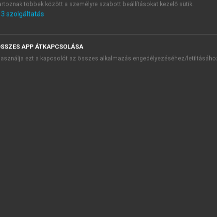
artoznak többek között a személyre szabott beállításokat kezelő sütik.
3
szolgáltatás
TARTALOMJEGYZÉK
SSZES APP ÁTKAPCSOLÁSA
asználja ezt a kapcsolót az összes alkalmazás engedélyezéséhez/letiltásáho
lágföldrajz
presszum
őszó
talános és ágazati földrajz
1. Világföldrajz – a magyarok szerepe a világ megismerésében
2. A geográfia alapkérdései
3. A Föld mint égitest
4. A Föld és az élet története
5. A Föld belső szerkezete és a lemeztektonikai elmélet
6. Nyersanyagok, energiahordozók
7. A légkör
8. A hidroszféra (vízburok)
9. Az emberi tevékenység hatása a légkörre és a hidroszférára