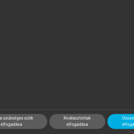
ÖVÉNYI ZOLTÁN (SZERK.)
MEZŐSI GÁBOR
 Kárpát-medence földrajza
Magyarország természetföl
a szükséges sütik
Kiválasztottak
Összes
elfogadása
elfogadása
elfog
Pow