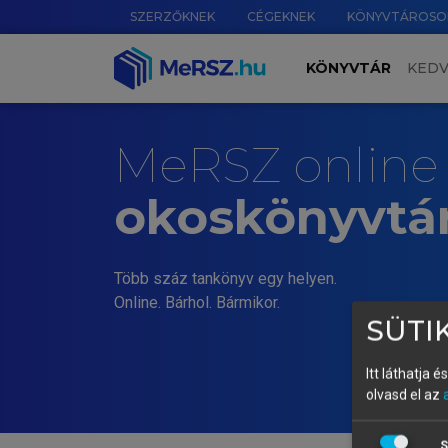
SZERZŐKNEK
CÉGEKNEK
KÖNYVTÁROSO
KÖNYVTÁR
KED
MeRSZ online
okoskönyvtá
Több száz tankönyv egy helyen.
Online. Bárhol. Bármikor.
SÜTIK
Itt láthatja 
olvasd el az
S