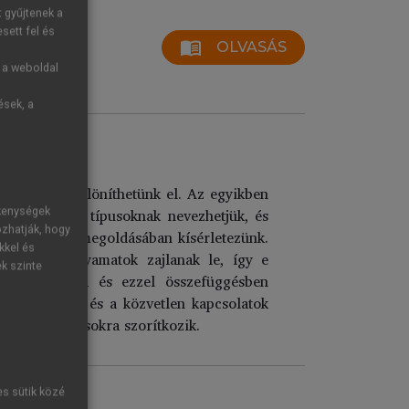
t gyűjtenek a
sett fel és
menu_book
OLVASÁS
g a weboldal
ések, a
ocus-típust különíthetünk el. Az egyikben
eket pozitív típusoknak nevezhetjük, és
ékenységek
ozhatják, hogy
lágprobléma megoldásában kísérletezünk.
kkel és
lentétes folyamatok zajlanak le, így e
ek szinte
problémájára és ezzel összefüggésben
gyakorlatilag és a közvetlen kapcsolatok
zvetett hatásokra szorítkozik.
es sütik közé