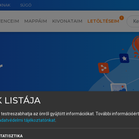
KNAK
SÚGÓ
VENCEIM
MAPPÁIM
KIVONATAIM
LETÖLTÉSEIM
r
 LISTÁJA
és testreszabhatja az önről gyűjtött információkat.
További információért 
adatvédelmi tájékoztatónkat
.
TATISZTIKA