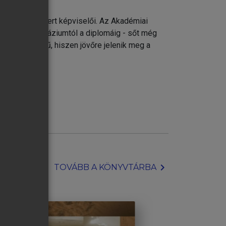
ileg is elismert képviselői. Az Akadémiai
forrás a gimnáziumtól a diplomáig - sőt még
vonatkozású mű, hiszen jövőre jelenik meg a
chevron_right
TOVÁBB A KÖNYVTÁRBA