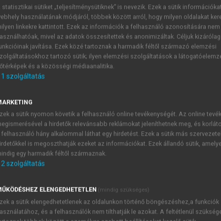
 statisztikai sütiket „teljesítménysütiknek” is nevezik. Ezek a sütik információka
ebhely használatának módjáról, többek között arról, hogy milyen oldalakat kere
ilyen linkekre kattintott. Ezek az információk a felhasználó azonosítására nem
asználhatóak, mivel az adatok összesítettek és anonimizáltak. Céljuk kizáróla
unkcióinak javítása. Ezek közé tartoznak a harmadik féltől származó elemzési
zolgáltatásokhoz tartozó sütik; ilyen elemzési szolgáltatások a látogatóelemz
őtérképek és a közösségi médiaanalitika.
1
szolgáltatás
Locus-típusok
bális problémák jellegét szem előtt tartva alapvetően három l
MARKETING
hatóak, amelyek a globális problémák lényegét adják. E hely
zek a sütik nyomon követik a felhasználó online tevékenységét. Az online tev
egismerésével a hirdetők relevánsabb reklámokat jeleníthetnek meg, és korlát
almaznunk, mint amelyekkel – más léptékben – a globális vi
 felhasználó hány alkalommal láthat egy hirdetést. Ezek a sütik más szervezete
s, amelyben a globális világproblémákkal szemben éppen el
irdetőkkel is megoszthatják ezeket az információkat. Ezek állandó sütik, amely
t igényel. (Gondoljunk a demográfiai robbanás globális 
indig egy harmadik féltől származnak.
ikként neutrális locus-típusokat különíthetünk el, amelyek 
2
szolgáltatás
robléma kapcsán. Ez utóbbi kezelése ebben a típusban csak a kö
ŰKÖDÉSHEZ ELENGEDHETETLEN
(mindig szükséges)
zek a sütik elengedhetetlenek az oldalunkon történő böngészéshez,a funkciók
asználatához, és a felhasználók nem tilthatják le azokat. A feltétlenül szükség
TARTALOMJEGYZÉK