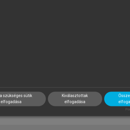
ÖVÉNYI ZOLTÁN (SZERK.)
MEZŐSI GÁBOR
 Kárpát-medence földrajza
Magyarország természetföl
a szükséges sütik
Kiválasztottak
Összes
elfogadása
elfogadása
elfog
Pow