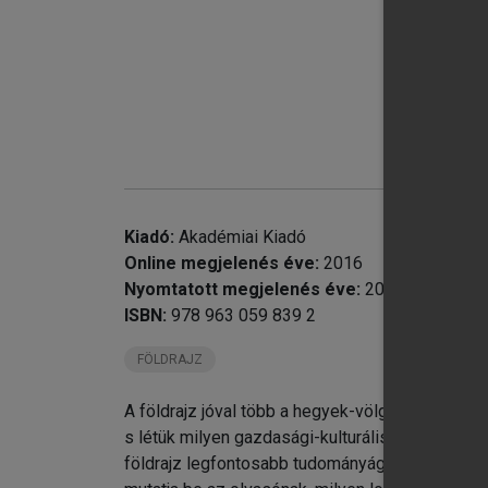
chevron_right
chevron_right
chevron_right
chevron_right
chevron_right
chevron_right
chevron_right
chevron_right
Kiadó:
Akadémiai Kiadó
chevron_right
Online megjelenés éve:
2016
chevron_right
Nyomtatott megjelenés éve:
2010
chevron_right
ISBN:
978 963 059 839 2
chevron_right
FÖLDRAJZ
chevron_right
A földrajz jóval több a hegyek-völgyek-folyók p
s létük milyen gazdasági-kulturális hatással van 
földrajz legfontosabb tudományágainak révén (g