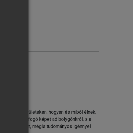
zelítésben
i térképén
k laknak e területeken, hogyan és miből élnek,
drajz teljes, átfogó képet ad bolygónkról, s a
z stb.) érthetően, mégis tudományos igénnyel