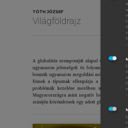
A
w
TÓTH JÓZSEF
m
Világföldrajz
h
f
s
h
↓
A globalitás szempontját alapul véve és a glo
ugyanazon jelenségek és folyamatok tapasztal
E
m
bennük ugyanazon megoldási módokat kell alk
a
Ennek a típusnak ellenpárja a negatív locu
h
problémák kezelése merőben más eszközöke
m
Magyarországra mint negatív locusra.) Harmad
↓
szintjén közömbösek egy adott globális világp
M
E
h