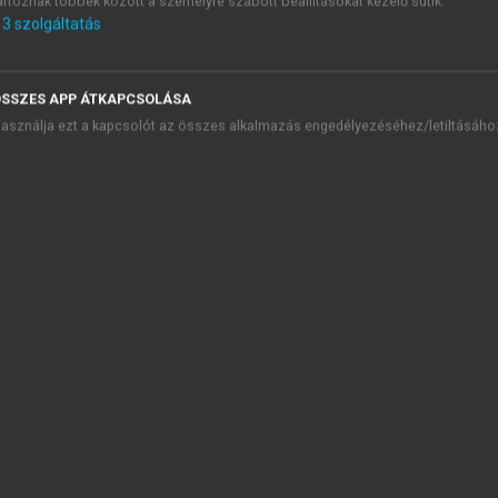
artoznak többek között a személyre szabott beállításokat kezelő sütik.
3
szolgáltatás
lágföldrajz
presszum
SSZES APP ÁTKAPCSOLÁSA
őszó
asználja ezt a kapcsolót az összes alkalmazás engedélyezéséhez/letiltásáho
talános és ágazati földrajz
1. Világföldrajz – a magyarok szerepe a világ megismerésében
2. A geográfia alapkérdései
3. A Föld mint égitest
4. A Föld és az élet története
5. A Föld belső szerkezete és a lemeztektonikai elmélet
6. Nyersanyagok, energiahordozók
7. A légkör
8. A hidroszféra (vízburok)
9. Az emberi tevékenység hatása a légkörre és a hidroszférára
10. Glaciológia
11. Zonalitás, környezeti problémák
12. A Föld népessége