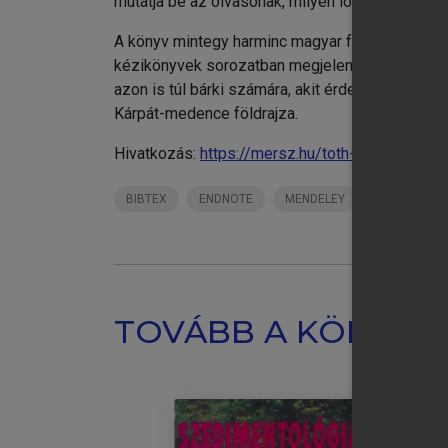
mutatja be az olvasónak, milyen logikusan műkö
A könyv mintegy harminc magyar földrajztudós 
kézikönyvek sorozatban megjelent kötet ezért é
azon is túl bárki számára, akit érdekel a földr
Kárpát-medence földrajza.
Hivatkozás:
https://mersz.hu/toth-vilagfoldrajz/
chevron_right
Re
BIBTEX
ENDNOTE
MENDELEY
ZOTERO
chevron_right
Sz
TOVÁBB A KÖNYVT