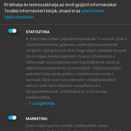
menu_book
OLVASÁS
Itt láthatja és testreszabhatja az önről gyűjtött információkat.
Világföldrajz
További információért kérjük, olvasd el az
adatvédelmi
tájékoztatónkat
.
STATISZTIKA
Röviden a világmodellekről
A statisztikai sütiket „teljesítménysütiknek” is nevezik. Ezek a
sütik információkat gyűjtenek a webhely használatának
Nem tanulság nélkül való egy kis történelmi
módjáról, többek között arról, hogy milyen oldalakat keresett
áttekintést végezni, hogy a globális gondolkodásmód
fel és milyen linkekre kattintott. Ezek az információk a
hogyan honosodott meg és milyen előzményei voltak
felhasználó azonosítására nem használhatóak, mivel az
adatok összesítettek és anonimizáltak. Céljuk kizárólag a
a Föld különböző részein. (Tóth 2001 98–108; 119–
weboldal funkcióinak javítása. Ezek közé tartoznak a
124.)
harmadik féltől származó elemzési szolgáltatásokhoz
tartozó sütik; ilyen elemzési szolgáltatások a
látogatóelemzések, a hőtérképek és a közösségi
médiaanalitika.
↓
1
szolgáltatás
MARKETING
Ezek a sütik nyomon követik a felhasználó online