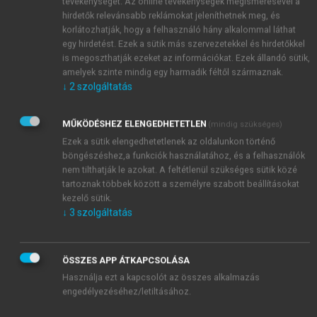
tevékenységét. Az online tevékenységek megismerésével a
hirdetők relevánsabb reklámokat jeleníthetnek meg, és
korlátozhatják, hogy a felhasználó hány alkalommal láthat
egy hirdetést. Ezek a sütik más szervezetekkel és hirdetőkkel
is megoszthatják ezeket az információkat. Ezek állandó sütik,
amelyek szinte mindig egy harmadik féltől származnak.
↓
2
szolgáltatás
MŰKÖDÉSHEZ ELENGEDHETETLEN
(mindig szükséges)
Ezek a sütik elengedhetetlenek az oldalunkon történő
böngészéshez,a funkciók használatához, és a felhasználók
nem tilthatják le azokat. A feltétlenül szükséges sütik közé
tartoznak többek között a személyre szabott beállításokat
kezelő sütik.
↓
3
szolgáltatás
TARTALOMJEGYZÉK
ÖSSZES APP ÁTKAPCSOLÁSA
Használja ezt a kapcsolót az összes alkalmazás
Világföldrajz
engedélyezéséhez/letiltásához.
Impresszum