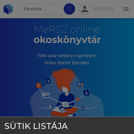
person
search
menu
BELÉPÉS
MeRSZ online
okoskönyvtár
Több száz tankönyv egy helyen.
Online. Bárhol. Bármikor.
SÜTIK LISTÁJA
TÓTH JÓZSEF