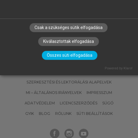
FÜLÖP JÓZSEF
Magyarország geológiája.
Paleozoikum II.
Csak a szükséges sütik elfogadása
Kiválasztottak elfogadása
Összes süti elfogadása
Powered by Klaro!
SZERZŐKNEK
CÉGEKNEK
KÖNYVTÁROSOKNAK
SZERKESZTÉSI ÉS LEKTORÁLÁSI ALAPELVEK
MI – ÁLTALÁNOS IRÁNYELVEK
IMPRESSZUM
ADATVÉDELEM
LICENCSZERZŐDÉS
SÚGÓ
GYIK
BLOG
RÓLUNK
SÜTI BEÁLLÍTÁSOK