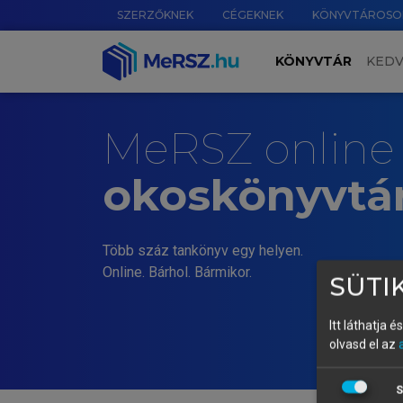
SZERZŐKNEK
CÉGEKNEK
KÖNYVTÁROSO
KÖNYVTÁR
KED
MeRSZ online
okoskönyvtá
Több száz tankönyv egy helyen.
Online. Bárhol. Bármikor.
SÜTIK
Itt láthatja 
olvasd el az
S