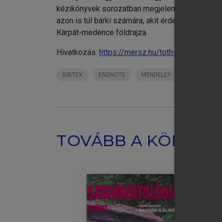
kézikönyvek sorozatban megjelent kötet ezért é
azon is túl bárki számára, akit érdekel a földr
Kárpát-medence földrajza.
Hivatkozás:
https://mersz.hu/toth-vilagfoldrajz/
BIBTEX
ENDNOTE
MENDELEY
ZOTERO
TOVÁBB A KÖNYVT
chevron_right
Re
chevron_right
Sz