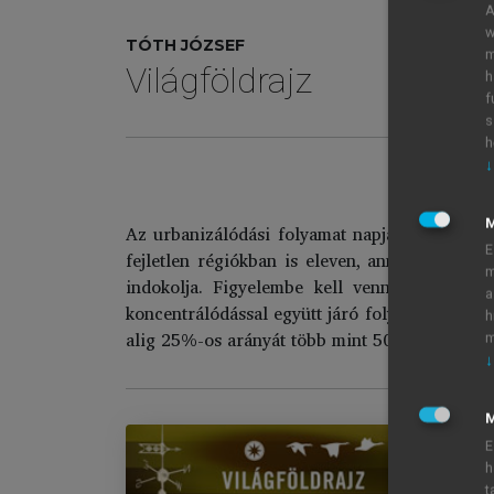
A
w
TÓTH JÓZSEF
m
Világföldrajz
h
f
s
h
↓
Az urbanizálódási folyamat napjaink és az el
E
fejletlen régiókban is eleven, annak ellenére
m
indokolja. Figyelembe kell vennünk, hogy az
a
koncentrálódással együtt járó folyamata olya
h
alig 25%-os arányát több mint 50%-ra emelte 
m
↓
M
E
h
t