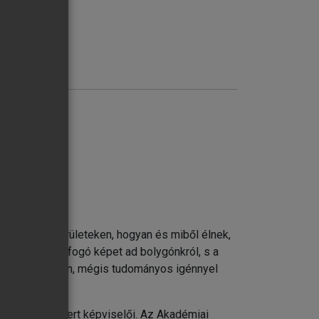
zelítésben
i térképén
k laknak e területeken, hogyan és miből élnek,
drajz teljes, átfogó képet ad bolygónkról, s a
z stb.) érthetően, mégis tudományos igénnyel
ileg is elismert képviselői. Az Akadémiai