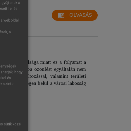
t gyűjtenek a
sett fel és
menu_book
OLVASÁS
g a weboldal
ések, a
ártérségek válsága miatt ez a folyamat a
ékenységek
e a gyors városba özönlést egyáltalán nem
ozhatják, hogy
s életmódváltozással, valamint területi
kkel és
zámú emberiségen belül a városi lakosság
ek szinte
es sütik közé