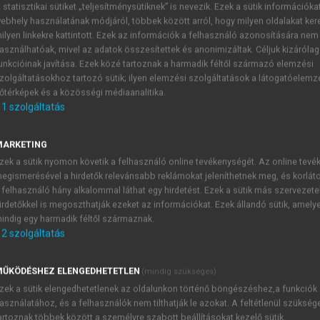
 statisztikai sütiket „teljesítménysütiknek” is nevezik. Ezek a sütik információka
ebhely használatának módjáról, többek között arról, hogy milyen oldalakat kere
ilyen linkekre kattintott. Ezek az információk a felhasználó azonosítására nem
asználhatóak, mivel az adatok összesítettek és anonimizáltak. Céljuk kizáróla
unkcióinak javítása. Ezek közé tartoznak a harmadik féltől származó elemzési
zolgáltatásokhoz tartozó sütik; ilyen elemzési szolgáltatások a látogatóelemz
őtérképek és a közösségi médiaanalitika.
1
szolgáltatás
Az urbanizáció problematikája
MARKETING
őttünk álló évtizedek egyik meghatározó processzusa. Az agr
zek a sütik nyomon követik a felhasználó online tevékenységét. Az online tev
, hogy itt a városi funkciók kiépítettsége, az ipar fejlettség
egismerésével a hirdetők relevánsabb reklámokat jeleníthetnek meg, és korlát
 urbanizáció gyors területi átrendeződéssel, foglalkozás- é
 felhasználó hány alkalommal láthat egy hirdetést. Ezek a sütik más szervezete
nnyira gyors, hogy az utóbbi ötven évben megduplázódott léts
irdetőkkel is megoszthatják ezeket az információkat. Ezek állandó sütik, amely
világviszonylatban.
indig egy harmadik féltől származnak.
2
szolgáltatás
ŰKÖDÉSHEZ ELENGEDHETETLEN
(mindig szükséges)
TARTALOMJEGYZÉK
zek a sütik elengedhetetlenek az oldalunkon történő böngészéshez,a funkciók
asználatához, és a felhasználók nem tilthatják le azokat. A feltétlenül szükség
artoznak többek között a személyre szabott beállításokat kezelő sütik.