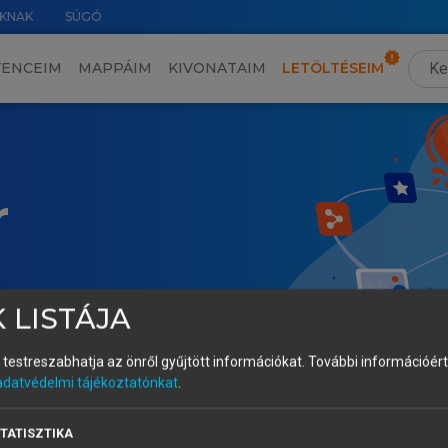
KNAK
SÚGÓ
VENCEIM
MAPPÁIM
KIVONATAIM
LETÖLTÉSEIM
r
 LISTÁJA
és testreszabhatja az önről gyűjtött információkat.
További információért 
adatvédelmi tájékoztatónkat
.
TATISZTIKA