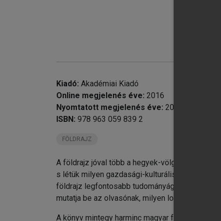
chevron_right
chevron_right
chevron_right
chevron_right
chevron_right
chevron_right
chevron_right
Kiadó:
Akadémiai Kiadó
chevron_right
Online megjelenés éve:
2016
chevron_right
Nyomtatott megjelenés éve:
2010
chevron_right
ISBN:
978 963 059 839 2
chevron_right
FÖLDRAJZ
chevron_right
A földrajz jóval több a hegyek-völgyek-folyók p
s létük milyen gazdasági-kulturális hatással van 
földrajz legfontosabb tudományágainak révén (g
mutatja be az olvasónak, milyen logikusan műkö
A könyv mintegy harminc magyar földrajztudós 