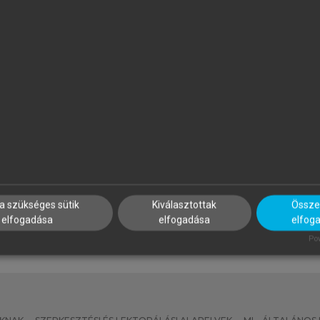
ÖVÉNYI ZOLTÁN (SZERK.)
MEZŐSI GÁBOR
 Kárpát-medence földrajza
Magyarország természetföl
a szükséges sütik
Kiválasztottak
Összes
elfogadása
elfogadása
elfog
Pow