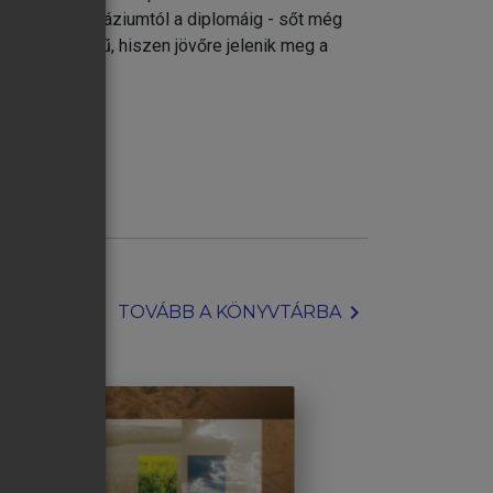
forrás a gimnáziumtól a diplomáig - sőt még
vonatkozású mű, hiszen jövőre jelenik meg a
chevron_right
TOVÁBB A KÖNYVTÁRBA