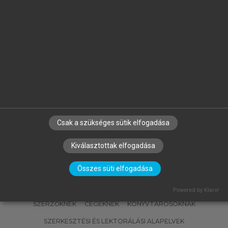
FÜLÖP JÓZSEF
Magyarország geológiája.
Paleozoikum II.
Csak a szükséges sütik elfogadása
Kiválasztottak elfogadása
Összes süti elfogadása
Powered by Klaro!
SZERZŐKNEK
CÉGEKNEK
KÖNYVTÁROSOKNAK
SZERKESZTÉSI ÉS LEKTORÁLÁSI ALAPELVEK