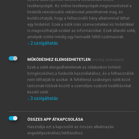
tevékenységét. Az online tevékenységek megismerésével a
hirdetők relevánsabb reklámokat jeleníthetnek meg, és
korlátozhatják, hogy a felhasználó hány alkalommal láthat
egy hirdetést. Ezek a sütik más szervezetekkel és hirdetőkkel
is megoszthatják ezeket az információkat. Ezek állandó sütik,
amelyek szinte mindig egy harmadik féltől származnak.
↓
2
szolgáltatás
MŰKÖDÉSHEZ ELENGEDHETETLEN
(mindig szükséges)
Ezek a sütik elengedhetetlenek az oldalunkon történő
böngészéshez,a funkciók használatához, és a felhasználók
nem tilthatják le azokat. A feltétlenül szükséges sütik közé
tartoznak többek között a személyre szabott beállításokat
kezelő sütik.
↓
3
szolgáltatás
ÖSSZES APP ÁTKAPCSOLÁSA
Használja ezt a kapcsolót az összes alkalmazás
engedélyezéséhez/letiltásához.