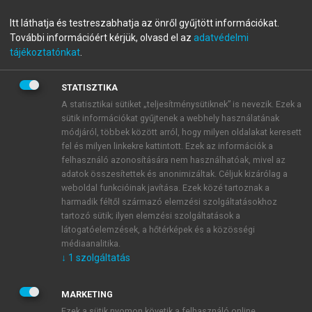
menu_book
OLVASÁS
Világföldrajz
Itt láthatja és testreszabhatja az önről gyűjtött információkat.
További információért kérjük, olvasd el az
adatvédelmi
tájékoztatónkat
.
Régiók és városok
STATISZTIKA
A statisztikai sütiket „teljesítménysütiknek” is nevezik. Ezek a
Az ország regionális felosztása során a történelmi
sütik információkat gyűjtenek a webhely használatának
tartományokat vesszük alapul
(26.2. ábra).
Nagy-
módjáról, többek között arról, hogy milyen oldalakat keresett
fel és milyen linkekre kattintott. Ezek az információk a
Britannia térszerkezetét a nagy szélsőségek
felhasználó azonosítására nem használhatóak, mivel az
jellemzik, sűrűn lakott, korán iparosodott régiók
adatok összesítettek és anonimizáltak. Céljuk kizárólag a
néznek farkasszemet túlnyomórészt falusias,
weboldal funkcióinak javítása. Ezek közé tartoznak a
mezőgazdasági profillal jellemezhető térségekkel. Az
harmadik féltől származó elemzési szolgáltatásokhoz
elmúlt évtizedekben végbement gazdasági
tartozó sütik; ilyen elemzési szolgáltatások a
látogatóelemzések, a hőtérképek és a közösségi
szerkezetváltás (tercierizáció) az ország
médiaanalitika.
térszerkezetében a déli országrész páratlan
↓
1
szolgáltatás
dinamizmusát, az északi területek viszonylagos
lemaradását, s ezzel együtt markáns életszínvonalbeli
MARKETING
különbségeket eredményezett.
Ezek a sütik nyomon követik a felhasználó online