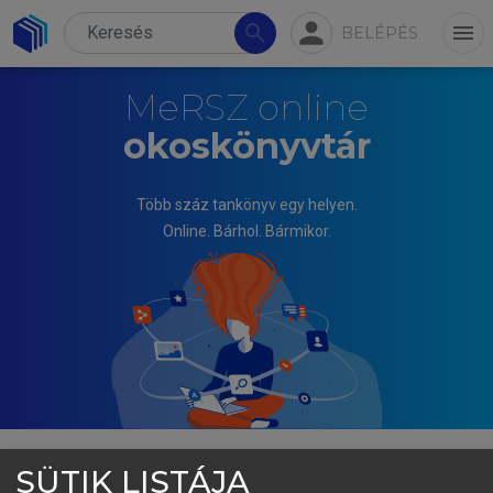
person
search
menu
BELÉPÉS
MeRSZ online
okoskönyvtár
Több száz tankönyv egy helyen.
Online. Bárhol. Bármikor.
SÜTIK LISTÁJA
TÓTH JÓZSEF