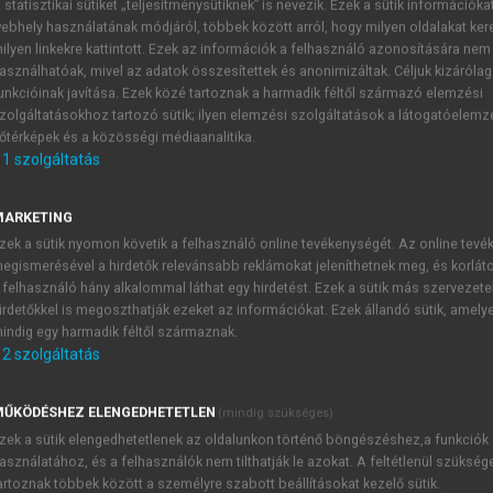
 statisztikai sütiket „teljesítménysütiknek” is nevezik. Ezek a sütik információka
ebhely használatának módjáról, többek között arról, hogy milyen oldalakat kere
ilyen linkekre kattintott. Ezek az információk a felhasználó azonosítására nem
asználhatóak, mivel az adatok összesítettek és anonimizáltak. Céljuk kizáróla
unkcióinak javítása. Ezek közé tartoznak a harmadik féltől származó elemzési
zolgáltatásokhoz tartozó sütik; ilyen elemzési szolgáltatások a látogatóelemz
őtérképek és a közösségi médiaanalitika.
1
szolgáltatás
Benelux államok
MARKETING
mburg) a többi Nyugat-európai országhoz hasonlóan a kontin
zek a sütik nyomon követik a felhasználó online tevékenységét. Az online tev
g és Franciaország fog közre, az Északi-tenger partján he
egismerésével a hirdetők relevánsabb reklámokat jeleníthetnek meg, és korlát
táron.
 felhasználó hány alkalommal láthat egy hirdetést. Ezek a sütik más szervezete
irdetőkkel is megoszthatják ezeket az információkat. Ezek állandó sütik, amely
indig egy harmadik féltől származnak.
2
szolgáltatás
TARTALOMJEGYZÉK
ŰKÖDÉSHEZ ELENGEDHETETLEN
(mindig szükséges)
zek a sütik elengedhetetlenek az oldalunkon történő böngészéshez,a funkciók
lágföldrajz
asználatához, és a felhasználók nem tilthatják le azokat. A feltétlenül szükség
presszum
artoznak többek között a személyre szabott beállításokat kezelő sütik.