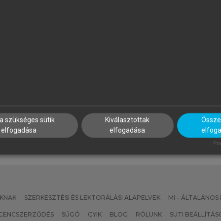
ÖVÉNYI ZOLTÁN (SZERK.)
MEZŐSI GÁBOR
 Kárpát-medence földrajza
Magyarország természetföl
a szükséges sütik
Kiválasztottak
Összes
elfogadása
elfogadása
elfog
Pow
KNAK
SZERKESZTÉSI ÉS LEKTORÁLÁSI ALAPELVEK
MI – ÁLTALÁNOS
ICENCSZERZŐDÉS
SÚGÓ
GYIK
BLOG
RÓLUNK
SÜTI BEÁLLÍTÁS