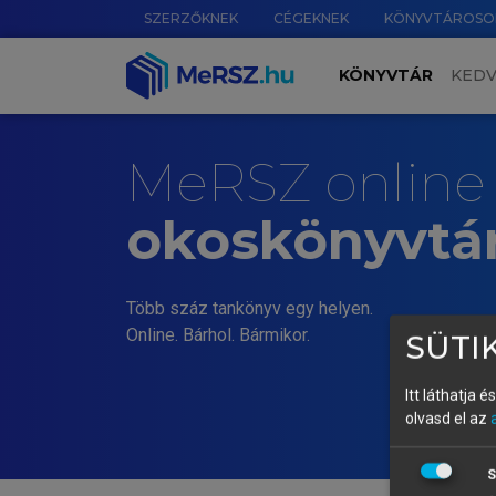
SZERZŐKNEK
CÉGEKNEK
KÖNYVTÁROSO
KÖNYVTÁR
KED
MeRSZ online
okoskönyvtá
Több száz tankönyv egy helyen.
Online. Bárhol. Bármikor.
SÜTIK
Itt láthatja 
olvasd el az
S