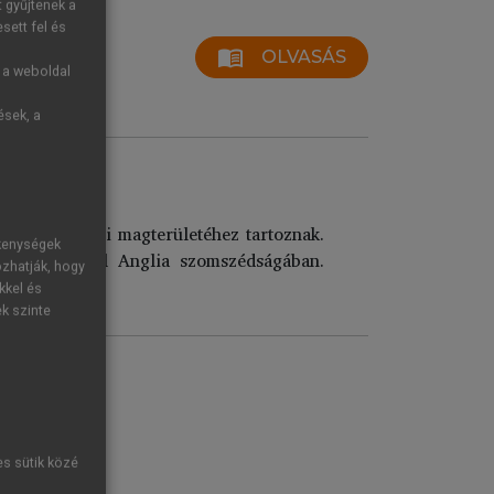
t gyűjtenek a
sett fel és
menu_book
OLVASÁS
g a weboldal
ések, a
ens gazdasági magterületéhez tartoznak.
ékenységek
lyezkednek el Anglia szomszédságában.
ozhatják, hogy
kkel és
ek szinte
es sütik közé