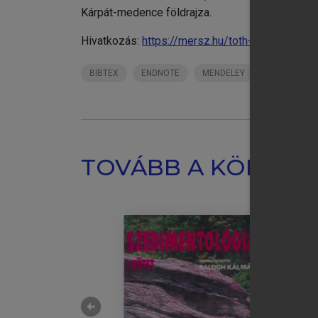
Kárpát-medence földrajza.
Hivatkozás:
https://mersz.hu/toth-vilagfoldrajz/
BIBTEX
ENDNOTE
MENDELEY
ZOTERO
TOVÁBB A KÖNYVT
arrow_circle_left