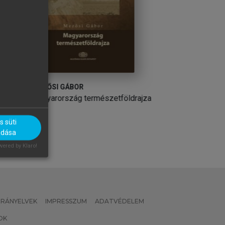
FARKAS RICHÁRD
JUHÁSZ JÓZSEF
drajza
Bevezetés a térökonometriába
Hidrogeológia
 süti
adása
ered by Klaro!
 IRÁNYELVEK
IMPRESSZUM
ADATVÉDELEM
OK