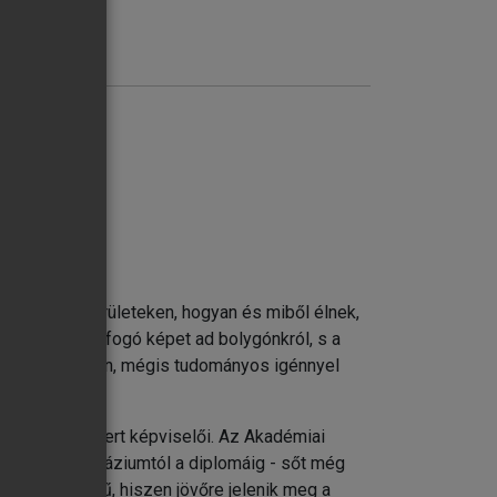
k laknak e területeken, hogyan és miből élnek,
drajz teljes, átfogó képet ad bolygónkról, s a
z stb.) érthetően, mégis tudományos igénnyel
ileg is elismert képviselői. Az Akadémiai
forrás a gimnáziumtól a diplomáig - sőt még
vonatkozású mű, hiszen jövőre jelenik meg a