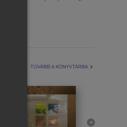
chevron_right
TOVÁBB A KÖNYVTÁRBA
arrow_circle_right