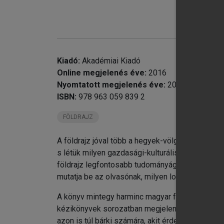
chevron_right
chevron_right
chevron_right
chevron_right
chevron_right
Kiadó:
Akadémiai Kiadó
chevron_right
Sz
Online megjelenés éve:
2016
Nyomtatott megjelenés éve:
2010
ISBN:
978 963 059 839 2
FÖLDRAJZ
A földrajz jóval több a hegyek-völgyek-folyók p
s létük milyen gazdasági-kulturális hatással van 
földrajz legfontosabb tudományágainak révén (g
mutatja be az olvasónak, milyen logikusan műkö
A könyv mintegy harminc magyar földrajztudós 
kézikönyvek sorozatban megjelent kötet ezért é
azon is túl bárki számára, akit érdekel a földr