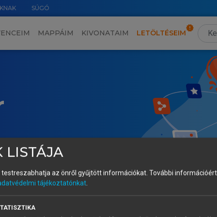
KNAK
SÚGÓ
VENCEIM
MAPPÁIM
KIVONATAIM
LETÖLTÉSEIM
r
 LISTÁJA
és testreszabhatja az önről gyűjtött információkat.
További információért 
adatvédelmi tájékoztatónkat
.
TATISZTIKA