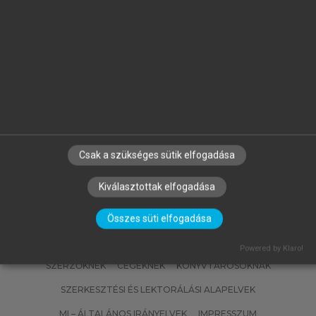
FÜLÖP JÓZSEF
Magyarország geológiája.
Paleozoikum II.
Csak a szükséges sütik elfogadása
Kiválasztottak elfogadása
Összes süti elfogadása
Powered by Klaro!
SZERZŐKNEK
CÉGEKNEK
KÖNYVTÁROSOKNAK
SZERKESZTÉSI ÉS LEKTORÁLÁSI ALAPELVEK
MI – ÁLTALÁNOS IRÁNYELVEK
IMPRESSZUM