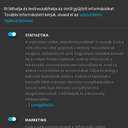
menu_book
OLVASÁS
Világföldrajz
Itt láthatja és testreszabhatja az önről gyűjtött információkat.
További információért kérjük, olvasd el az
adatvédelmi
tájékoztatónkat
.
Régiók és városok
STATISZTIKA
A statisztikai sütiket „teljesítménysütiknek” is nevezik. Ezek a
Lengyelországot közigazgatási szempontból 16
sütik információkat gyűjtenek a webhely használatának
vajdaságra osztjuk, melyek a következők:
módjáról, többek között arról, hogy milyen oldalakat keresett
fel és milyen linkekre kattintott. Ezek az információk a
Dolnoslaskie, Kujawsko-Pomorskie, Lodzkie,
felhasználó azonosítására nem használhatóak, mivel az
Lubelskie, Lubuskie, Malopolskie, Mazowieckie,
adatok összesítettek és anonimizáltak. Céljuk kizárólag a
Opolskie, Podkarpackie, Podlaskie, Pomorskie,
weboldal funkcióinak javítása. Ezek közé tartoznak a
Slaskie, Swietokrzyskie, Warminsko-Mazurskie,
harmadik féltől származó elemzési szolgáltatásokhoz
Wielkopolskie, Zachodniopomorskie. A legnagyobb
tartozó sütik; ilyen elemzési szolgáltatások a
látogatóelemzések, a hőtérképek és a közösségi
és legfontosabb régióközpontok Varsó, Krakkó,
médiaanalitika.
Płock, Lublin, Łódź, Gdańsk, Gdynia, Szceczin,
↓
1
szolgáltatás
Poznań, Bydgoszcz, Toruń, Sosnowiec,
Częstochowa, Katowice és Białystok.
MARKETING
Ezek a sütik nyomon követik a felhasználó online