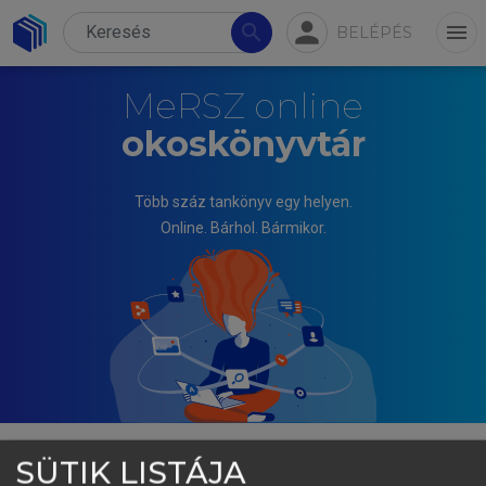
person
search
menu
BELÉPÉS
MeRSZ online
okoskönyvtár
Több száz tankönyv egy helyen.
Online. Bárhol. Bármikor.
SÜTIK LISTÁJA
TÓTH JÓZSEF