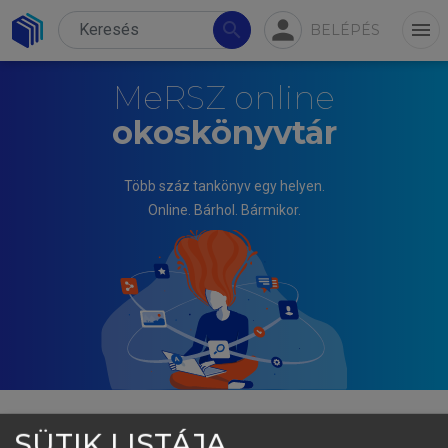
person
search
menu
BELÉPÉS
MeRSZ online
okoskönyvtár
Több száz tankönyv egy helyen.
Online. Bárhol. Bármikor.
SÜTIK LISTÁJA
TÓTH JÓZSEF