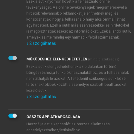
ot mutat. A mezőgazdaság és a szolgáltatások aránya
Ezek a sütik nyomon követik a felhasználó online
tevékenységét. Az online tevékenységek megismerésével a
a GDP-ben 2,8, illetve 62,3%.
hirdetők relevánsabb reklámokat jeleníthetnek meg, és
korlátozhatják, hogy a felhasználó hány alkalommal láthat
egy hirdetést. Ezek a sütik más szervezetekkel és hirdetőkkel
is megoszthatják ezeket az információkat. Ezek állandó sütik,
amelyek szinte mindig egy harmadik féltől származnak.
↓
2
szolgáltatás
MŰKÖDÉSHEZ ELENGEDHETETLEN
(mindig szükséges)
Ezek a sütik elengedhetetlenek az oldalunkon történő
böngészéshez,a funkciók használatához, és a felhasználók
nem tilthatják le azokat. A feltétlenül szükséges sütik közé
tartoznak többek között a személyre szabott beállításokat
kezelő sütik.
↓
3
szolgáltatás
ÖSSZES APP ÁTKAPCSOLÁSA
Használja ezt a kapcsolót az összes alkalmazás
engedélyezéséhez/letiltásához.