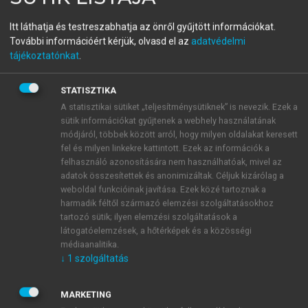
menu_book
OLVASÁS
Világföldrajz
Itt láthatja és testreszabhatja az önről gyűjtött információkat.
További információért kérjük, olvasd el az
adatvédelmi
tájékoztatónkat
.
Gazdaság
STATISZTIKA
A statisztikai sütiket „teljesítménysütiknek” is nevezik. Ezek a
A cseh gazdaság az utóbbi évekig Kelet-Közép-
sütik információkat gyűjtenek a webhely használatának
Európa egyik legdinamikusabban fejlődő gazdasága,
módjáról, többek között arról, hogy milyen oldalakat keresett
ami többek közt kedvező geopolitikai pozícióinak –
fel és milyen linkekre kattintott. Ezek az információk a
felhasználó azonosítására nem használhatóak, mivel az
nyugati fekvés – és tradicionális gazdasági ágai
adatok összesítettek és anonimizáltak. Céljuk kizárólag a
mellett főleg fejlett iparának és turizmusának
weboldal funkcióinak javítása. Ezek közé tartoznak a
köszönhető. Az ország fejlettségére jellemző, hogy a
harmadik féltől származó elemzési szolgáltatásokhoz
vásárlőerő-paritáson mért egy főre jutó GDP eléri az
tartozó sütik; ilyen elemzési szolgáltatások a
EU-27-ek átlagának 82%-át. Ha a GDP megoszlását
látogatóelemzések, a hőtérképek és a közösségi
médiaanalitika.
vizsgáljuk a szektorok alapján, még manapság is
↓
1
szolgáltatás
szembetűnő az ipar magas hányada, amely eléri a
35%-ot. Ugyanez az érték a munkaerő szektorok
szerinti megoszlásában szintén hasonló arányt, 40%-
MARKETING