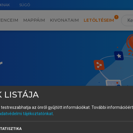
KNAK
SÚGÓ
VENCEIM
MAPPÁIM
KIVONATAIM
LETÖLTÉSEIM
r
 LISTÁJA
és testreszabhatja az önről gyűjtött információkat.
További információért 
adatvédelmi tájékoztatónkat
.
TATISZTIKA