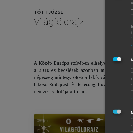
A
w
TÓTH JÓZSEF
m
Világföldrajz
h
f
s
h
↓
A Közép-Európa szívében elhelyezkedő Magya
E
a 2010-es becslések azonban már 10 millió 
m
népesség mintegy 68%-a lakik városokban, a f
a
lakosú Budapest. Érdekesség, hogy a már évtiz
h
nemzeti valutája a forint.
m
↓
M
E
h
t