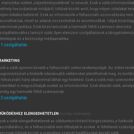
 statisztikai sütiket „teljesítménysütiknek” is nevezik. Ezek a sütik információka
ebhely használatának módjáról, többek között arról, hogy milyen oldalakat kere
ilyen linkekre kattintott. Ezek az információk a felhasználó azonosítására nem
asználhatóak, mivel az adatok összesítettek és anonimizáltak. Céljuk kizáróla
unkcióinak javítása. Ezek közé tartoznak a harmadik féltől származó elemzési
zolgáltatásokhoz tartozó sütik; ilyen elemzési szolgáltatások a látogatóelemz
őtérképek és a közösségi médiaanalitika.
1
szolgáltatás
Magyarország
MARKETING
2
rország területe 93 036 km
, lakossága a legutóbbi népszámlá
zek a sütik nyomon követik a felhasználó online tevékenységét. Az online tev
alatti lélekszámot adnak meg (9,88 millió fő). Ezzel hazán
egismerésével a hirdetők relevánsabb reklámokat jeleníthetnek meg, és korlát
alvakban, kistelepüléseken és szórványokban élők aránya tehá
 felhasználó hány alkalommal láthat egy hirdetést. Ezek a sütik más szervezete
edek óta csökkenő fővárosi lakosság egy része legújabban kez
irdetőkkel is megoszthatják ezeket az információkat. Ezek állandó sütik, amely
indig egy harmadik féltől származnak.
2
szolgáltatás
ŰKÖDÉSHEZ ELENGEDHETETLEN
(mindig szükséges)
TARTALOMJEGYZÉK
zek a sütik elengedhetetlenek az oldalunkon történő böngészéshez,a funkciók
asználatához, és a felhasználók nem tilthatják le azokat. A feltétlenül szükség
artoznak többek között a személyre szabott beállításokat kezelő sütik.