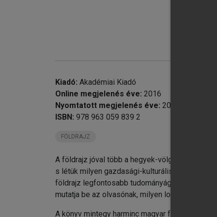
chevron_right
chevron_right
chevron_right
chevron_right
chevron_right
chevron_right
chevron_right
Kiadó:
Akadémiai Kiadó
chevron_right
Sz
Online megjelenés éve:
2016
Nyomtatott megjelenés éve:
2010
ISBN:
978 963 059 839 2
FÖLDRAJZ
A földrajz jóval több a hegyek-völgyek-folyók p
s létük milyen gazdasági-kulturális hatással van 
földrajz legfontosabb tudományágainak révén (g
mutatja be az olvasónak, milyen logikusan műkö
A könyv mintegy harminc magyar földrajztudós 