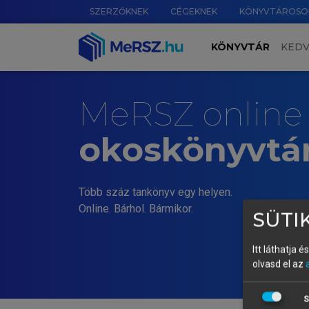
SZERZŐKNEK
CÉGEKNEK
KÖNYVTÁROSO
KÖNYVTÁR
KED
MeRSZ online
okoskönyvtá
Több száz tankönyv egy helyen.
Online. Bárhol. Bármikor.
SÜTIK
Itt láthatja 
olvasd el az
S