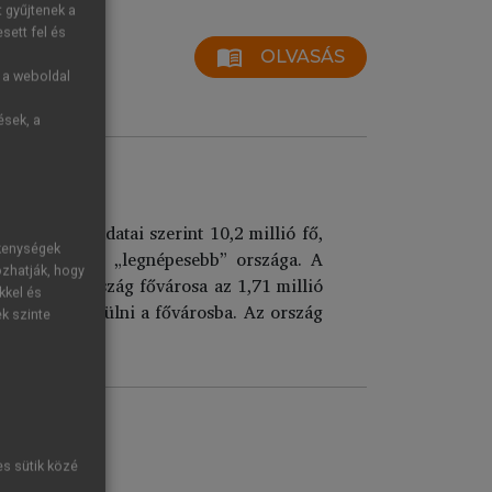
t gyűjtenek a
sett fel és
menu_book
OLVASÁS
g a weboldal
ések, a
lás (2001) adatai szerint 10,2 millió fő,
ékenységek
k a világ 84. „legnépesebb” országa. A
ozhatják, hogy
t 32%. Az ország fővárosa az 1,71 millió
kkel és
d visszatelepülni a fővárosba. Az ország
ek szinte
es sütik közé