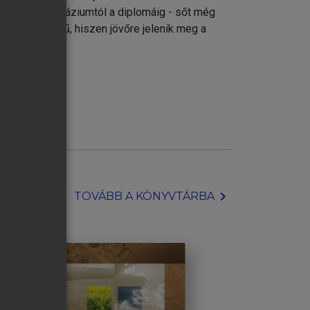
forrás a gimnáziumtól a diplomáig - sőt még
vonatkozású mű, hiszen jövőre jelenik meg a
chevron_right
TOVÁBB A KÖNYVTÁRBA