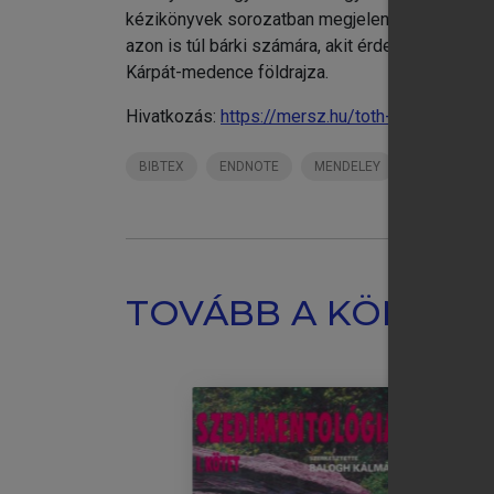
kézikönyvek sorozatban megjelent kötet ezért é
azon is túl bárki számára, akit érdekel a földr
Kárpát-medence földrajza.
Hivatkozás:
https://mersz.hu/toth-vilagfoldrajz/
BIBTEX
ENDNOTE
MENDELEY
ZOTERO
TOVÁBB A KÖNYVT