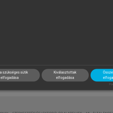
ÖVÉNYI ZOLTÁN (SZERK.)
MEZŐSI GÁBOR
 Kárpát-medence földrajza
Magyarország természetföl
a szükséges sütik
Kiválasztottak
Összes
elfogadása
elfogadása
elfog
Pow