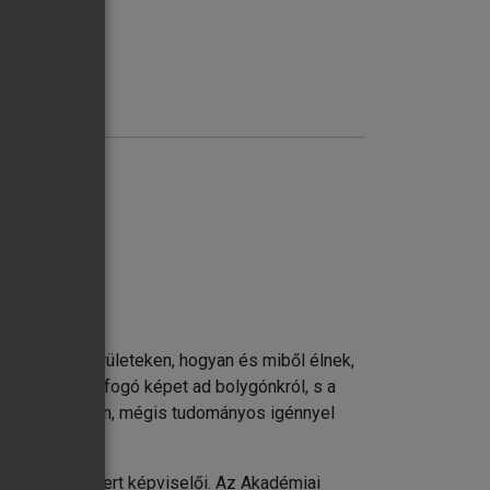
k laknak e területeken, hogyan és miből élnek,
drajz teljes, átfogó képet ad bolygónkról, s a
z stb.) érthetően, mégis tudományos igénnyel
ileg is elismert képviselői. Az Akadémiai