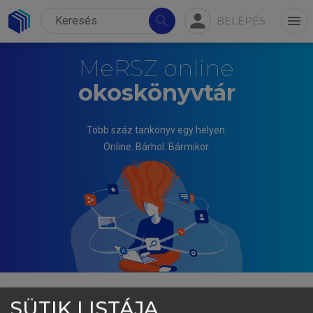
person
search
menu
BELÉPÉS
MeRSZ online
okoskönyvtár
Több száz tankönyv egy helyen.
Online. Bárhol. Bármikor.
SÜTIK LISTÁJA
TÓTH JÓZSEF