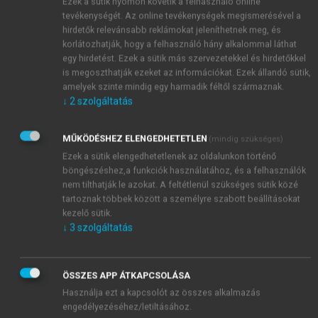
Ezek a sütik nyomon követik a felhasználó online
híres.
tevékenységét. Az online tevékenységek megismerésével a
hirdetők relevánsabb reklámokat jeleníthetnek meg, és
korlátozhatják, hogy a felhasználó hány alkalommal láthat
egy hirdetést. Ezek a sütik más szervezetekkel és hirdetőkkel
is megoszthatják ezeket az információkat. Ezek állandó sütik,
amelyek szinte mindig egy harmadik féltől származnak.
↓
2
szolgáltatás
MŰKÖDÉSHEZ ELENGEDHETETLEN
(mindig szükséges)
Ezek a sütik elengedhetetlenek az oldalunkon történő
böngészéshez,a funkciók használatához, és a felhasználók
nem tilthatják le azokat. A feltétlenül szükséges sütik közé
tartoznak többek között a személyre szabott beállításokat
kezelő sütik.
↓
3
szolgáltatás
ÖSSZES APP ÁTKAPCSOLÁSA
Használja ezt a kapcsolót az összes alkalmazás
engedélyezéséhez/letiltásához.