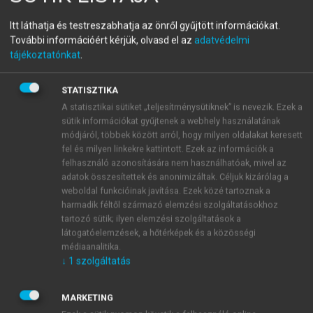
menu_book
OLVASÁS
Világföldrajz
Itt láthatja és testreszabhatja az önről gyűjtött információkat.
További információért kérjük, olvasd el az
adatvédelmi
tájékoztatónkat
.
Svédország
STATISZTIKA
A statisztikai sütiket „teljesítménysütiknek” is nevezik. Ezek a
2
A 449 964 km
területű, hazánknál négy és félszer
sütik információkat gyűjtenek a webhely használatának
nagyobb Svédországot 9,3 millióan (2009) lakják.
módjáról, többek között arról, hogy milyen oldalakat keresett
Észak-Európa országai közül a legnagyobb és
fel és milyen linkekre kattintott. Ezek az információk a
felhasználó azonosítására nem használhatóak, mivel az
legnépesebb, területe alapján Európa ötödik országa.
adatok összesítettek és anonimizáltak. Céljuk kizárólag a
Mindezek mellett gazdasági és politikai földrajzi
weboldal funkcióinak javítása. Ezek közé tartoznak a
szempontból hagyományosan vezető szerepet játszik
harmadik féltől származó elemzési szolgáltatásokhoz
a térségben. A természeti kincsekben gazdag, a
tartozó sütik; ilyen elemzési szolgáltatások a
modern kori háborúk által elkerült, örök semleges
látogatóelemzések, a hőtérképek és a közösségi
médiaanalitika.
Svédországot zavartalan gazdasági fejlődése
↓
1
szolgáltatás
Skandinávia „nagyhatalmává” emelte. A magas
jövedelmeken és a széles körű állami támogatáson
MARKETING
alapuló svéd jóléti modell méltán lett világszerte